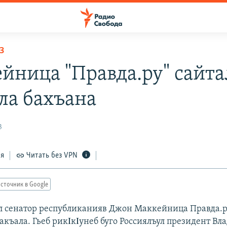
З
йница "Правда.ру" сайта
ла бахъана
3
ся
Читать без VPN
сточник в Google
 сенатор республиканияв Джон Маккейница Правда.р
акъала. Гьеб рикΙкΙунеб буго Россиялъул президент В