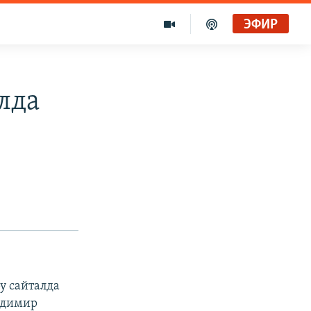
ЭФИР
лда
у сайталда
ладимир