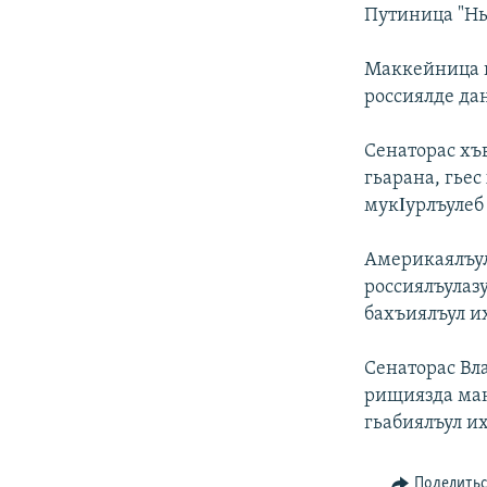
РАСПИСАНИЕ ВЕЩАНИЯ
Путиница "Нь
ПОДПИШИТЕСЬ НА РАССЫЛКУ
Маккейница на
россиялде дан
Сенаторас хъв
гьарана, гьес
мукΙурлъулеб
Америкаялъул
россиялъулазу
бахъиялъул и
Сенаторас Вл
рищиязда ман
гьабиялъул их
Поделить