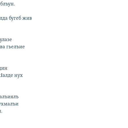
блъун.
лда бугеб жив
улазе
 ва гьелъие
дин
хΙалде нух
малъиялъ
нухмалъи
н.