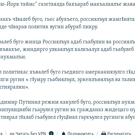
ю-Йорк таймс" газетаялда бахъараб макъалаялъе жава
хъ чΙвалеб буго, гьес абухъего, россиялъул жамгΙията
де чΙварав политик вугин абураб пикру.
алеб буго жинца Россиялъул адаб гьабулин ва россиялъ
 хъвахъе, жиндирго улкаялъул халкъалул адаб гьабулеб
 нухмалъи.
 политикас хъвалеб буго гьединго амерканиязулго гΙа
лги ругин « гΙумру гьабиялъул, эркенлъиялъул ва тали
хтияралин».
адимир Путинил режим какулеб буго, россиялъул нух
ипуляцияби гьарулел ругин ва гражданаз жидецаго 
тиярал тΙалаб гьабулел гΙуцΙиял гьукъулел ругинги абу
ся
Читать без VPN
Подпишитесь
Распечатать