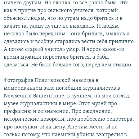
ничего другим. Но планка-то все равно была. Это
как в притче про сельского учителя, который
объяснял людям, что по утрам надо бриться и в
халате на улицу лучше не выходить. И людям
неловко было перед ним – они брились, мылись и
одевались и вообще старались вести себя прилично.
А потом старый учитель умер. И через какое-то
время мужики перестали бриться, а бабы
одеваться. Не было больше того, перед кем стыдно.
Фотография Политковской навсегда в
мемориальном зале погибших журналистов в
Newseum в Вашингтоне, в лучшем, на мой взгляд,
музее журналистики в мире. Этот музей про
профессию и ее значение. Про ежедневие,
исторические повороты, про профессию репортера,
про поступки. И их цену. Ане там место. И не
только потому, что наемный убийца выстрелил в