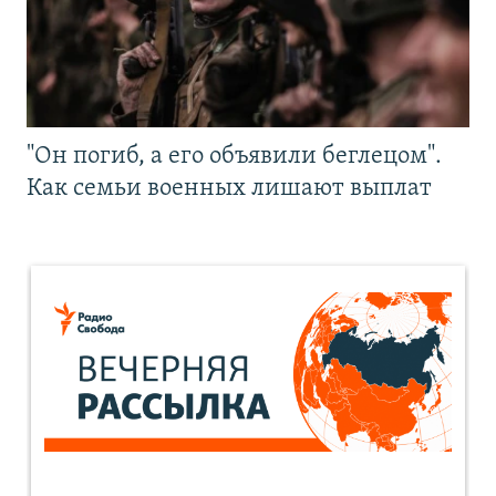
"Он погиб, а его объявили беглецом".
Как семьи военных лишают выплат