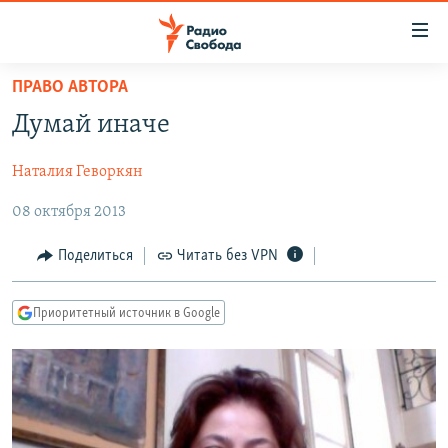
Ссылки
для
упрощенного
ПРАВО АВТОРА
ПРОГРАММЫ
доступа
Думай иначе
ПОДКАСТЫ
Вернуться
к
Наталия Геворкян
АВТОРСКИЕ ПРОЕКТЫ
основному
08 октября 2013
ЦИТАТЫ СВОБОДЫ
содержанию
Вернутся
МНЕНИЯ
Поделиться
Читать без VPN
к
КУЛЬТУРА
главной
Приоритетный источник в Google
навигации
IDEL.РЕАЛИИ
Вернутся
КАВКАЗ.РЕАЛИИ
к
СЕВЕР.РЕАЛИИ
поиску
СИБИРЬ.РЕАЛИИ