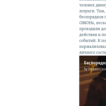
человек двин
лозунги. Там
беспорядков 
ОМОНа, неско
проходили до
действия и п
событий. К п
нормализовал
личного сост
Беспорядк
by
Радио Сво