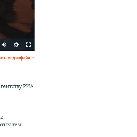
ать медиафайл
SHARE
агентству РИА
ак
px
width
атны тем