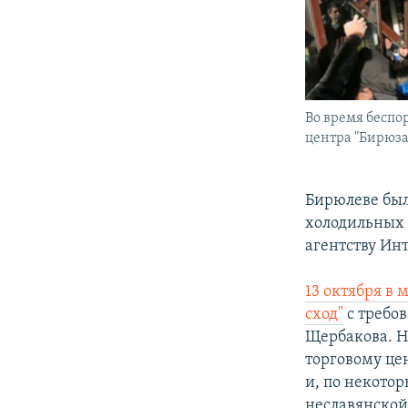
Во время беспо
центра "Бирюза
Бирюлеве был
холодильных 
агентству Ин
13 октября в
сход"
с требо
Щербакова. Н
торговому це
и, по некото
неславянской 