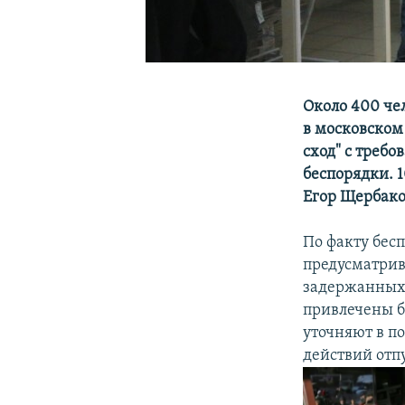
Около 400 че
в московском
сход" с треб
беспорядки. 1
Егор Щербако
По факту бесп
предусматрив
задержанных 
привлечены б
уточняют в п
действий отп