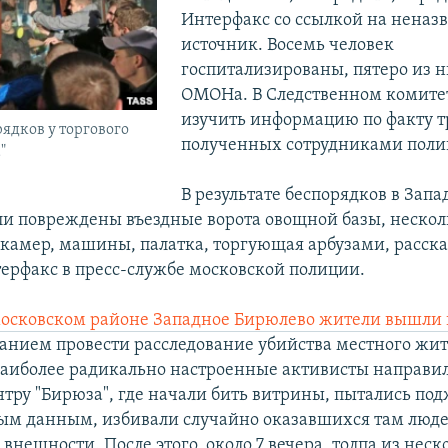
Интерфакс со ссылкой на неназ
источник. Восемь человек
госпитализированы, пятеро из н
ОМОНа. В Следственном комите
изучить информацию по факту т
рядков у торгового
полученных сотрудниками поли
"
В результате беспорядков в Зап
и повреждены въездные ворота овощной базы, нескол
камер, машины, палатка, торгующая арбузами, расск
терфакс в пресс-службе московской полиции.
 московском районе Западное Бирюлево жители вышли
ванием провести расследование убийства местного жит
аиболее радикально настроенные активисты направил
нтру "Бирюза", где начали бить витрины, пытались по
рым данным, избивали случайно оказавшихся там люд
внешности. После этого, около 7 вечера, толпа из нес