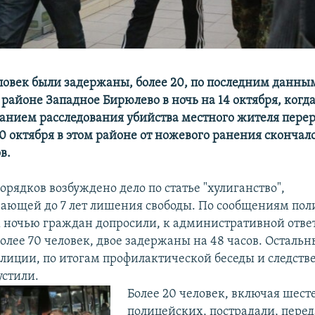
ловек были задержаны, более 20, по последним данны
 районе Западное Бирюлево в ночь на 14 октября, когд
ованием расследования убийства местного жителя перер
0 октября в этом районе от ножевого ранения скончал
в.
орядков возбуждено дело по статье "хулиганство",
ающей до 7 лет лишения свободы. По сообщениям пол
ночью граждан допросили, к административной отве
олее 70 человек, двое задержаны на 48 часов. Остальн
олиции, по итогам профилактической беседы и следст
устили.
Более 20 человек, включая шест
полицейских, пострадали, перед