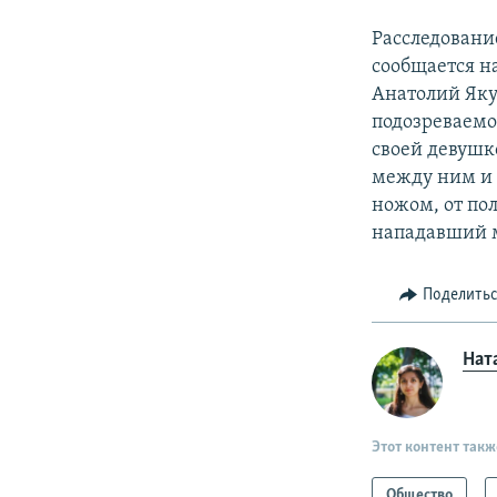
Расследовани
сообщается н
Анатолий Яку
подозреваемом
своей девушк
между ним и
ножом, от по
нападавший м
Поделить
Нат
Этот контент такж
Общество