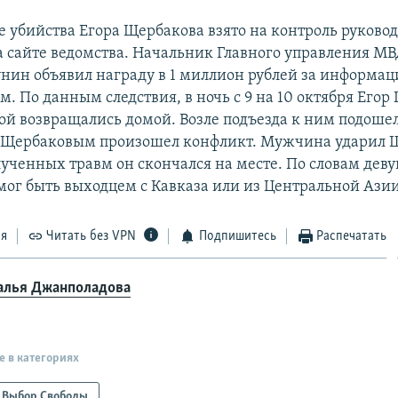
е убийства Егора Щербакова взято на контроль руковод
а сайте ведомства. Начальник Главного управления МВ
нин объявил награду в 1 миллион рублей за информац
. По данным следствия, в ночь с 9 на 10 октября Егор
ой возвращались домой. Возле подъезда к ним подоше
 Щербаковым произошел конфликт. Мужчина ударил 
лученных травм он скончался на месте. По словам дев
ог быть выходцем с Кавказа или из Центральной Азии
ся
Читать без VPN
Подпишитесь
Распечатать
алья Джанполадова
е в категориях
Выбор Свободы