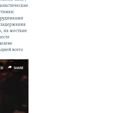
налистические
астники
отрудниками
о задержания
, на жесткие
месте
рюлеве
ацией всего
ED
SHARE