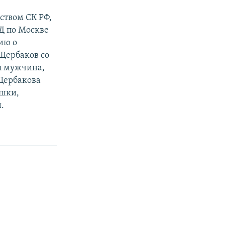
ством СК РФ,
Д по Москве
ию о
 Щербаков со
л мужчина,
Щербакова
ушки,
.