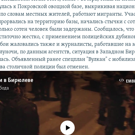
улась к Покровской овощной базе, выкрикивая нацио
, по словам местных жителей, работают мигранты. Уч
прорвались на территорию базы, начались стычки с с
лько сотен человек были задержаны. Сообщалось, чт
статочно жестко, с применением полицейских дубинок
обои жаловались также и журналисты, работавшие на 
олуночи, по данным агентств, ситуация в Западном Би
ась. Объявленный ранее спецплан "Вулкан" с мобилиз
ава столичной полиции был отменен.
и в Бирюлеве
EMB
бода
No media source currently available