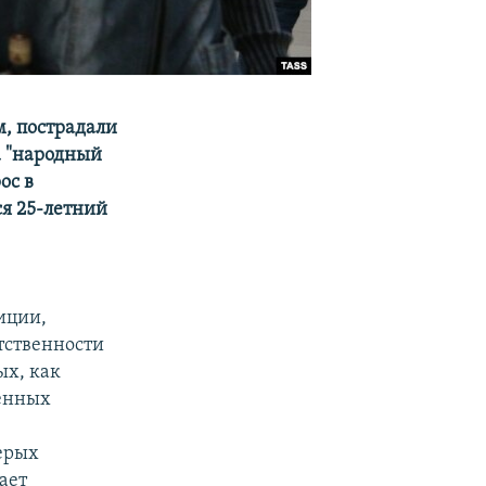
м, пострадали
а "народный
ос в
ся 25-летний
иции,
тственности
ых, как
венных
ерых
ает