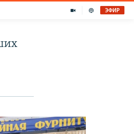
ЭФИР
ших