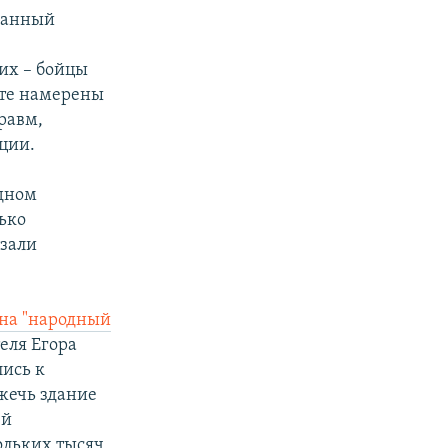
ванный
их – бойцы
те намерены
равм,
ции.
адном
ько
азали
 на "народный
еля Егора
ись к
джечь здание
ей
кольких тысяч