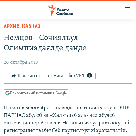
Ссылки
для
упрощенного
АРХИВ. КАВКАЗ
ПРОГРАММЫ
доступа
Немцов - Сочиялъул
ПОДКАСТЫ
Вернуться
Олимпиадаялде данде
к
АВТОРСКИЕ ПРОЕКТЫ
основному
20 октября 2013
ЦИТАТЫ СВОБОДЫ
содержанию
Вернутся
МНЕНИЯ
Поделиться
Читать без VPN
к
КУЛЬТУРА
главной
Приоритетный источник в Google
навигации
IDEL.РЕАЛИИ
Вернутся
Шамат къоялъ Ярославлялда полициялъ ккуна РПР-
КАВКАЗ.РЕАЛИИ
к
ПАРНАС абулеб ва «Халкъияб альянс» абулеб
СЕВЕР.РЕАЛИИ
поиску
оппозиционер Алексей Навальныясул рахъ ккураб
регистрация гьабичIеб партиялъул хIаракатчагIи.
СИБИРЬ.РЕАЛИИ