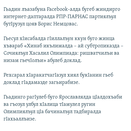
РАСПИСАНИЕ ВЕЩАНИЯ
Гьадин лъазабуна Facebook-алда бугеб жиндирго
ПОДПИШИТЕСЬ НА РАССЫЛКУ
интернет-даптаралда РПР-ПАРНАС партиялъул
бутIрузул цояв Борис Немцовас.
СОЦИАЛЬНЫЕ СЕТИ
Гьесул хIисабалда гIиллалъун ккун буго жинца
хъвараб «Хинаб икълималда – ай субтропиказда –
Сочиялъул Хасалил Олимпиада: ришватчилъи ва
низам гьечIолъи» абулеб доклад.
Все сайты РСЕ/РС
Рехсарал хIаракатчагIазул хиял букIанин гьеб
доклад гIадамазде загьирабизе.
Гьадинго рагIулеб буго Ярославлялда цIалдохъаби
ва гъозул улбул хIалица тIамулел ругин
Олимпиялъул цIа бачиналъул тадбиралда
гIахьаллъизе.