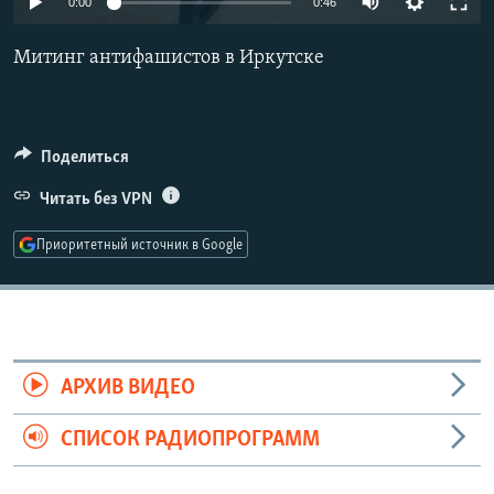
0:00
0:46
РАСПИСАНИЕ ВЕЩАНИЯ
Митинг антифашистов в Иркутске
ПОДПИШИТЕСЬ НА РАССЫЛКУ
СОЦИАЛЬНЫЕ СЕТИ
Поделиться
Читать без VPN
Приоритетный источник в Google
Все сайты РСЕ/РС
АРХИВ ВИДЕО
СПИСОК РАДИОПРОГРАММ