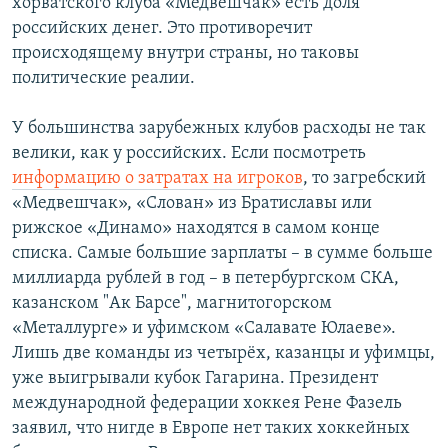
хорватского клуба «Медвешчак» есть доля
российских денег. Это противоречит
происходящему внутри страны, но таковы
политические реалии.
У большинства зарубежных клубов расходы не так
велики, как у российских. Если посмотреть
информацию о затратах на игроков
, то загребский
«Медвешчак», «Слован» из Братиславы или
рижское «Динамо» находятся в самом конце
списка. Самые большие зарплаты – в сумме больше
миллиарда рублей в год – в петербургском СКА,
казанском "Ак Барсе", магнитогорском
«Металлурге» и уфимском «Салавате Юлаеве».
Лишь две команды из четырёх, казанцы и уфимцы,
уже выигрывали кубок Гагарина. Президент
международной федерации хоккея Рене Фазель
заявил, что нигде в Европе нет таких хоккейных