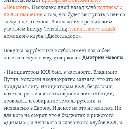
бизнесменами)
приобрели финский клуб
«Йокерит»
. Несколько дней назад клуб
подписал с
КХЛ соглашение
о том, что будет выступать в ней со
следующего сезона. А компания с российским
участием Energy Consulting
купила пакет акций
немецкого клуба «Дюссельдорф».
Покупка зарубежных клубов имеет под собой
политическую почву, утверждает
Дмитрий Навоша
:
- Инициатором КХЛ был, в частности, Владимир
Путин, который неоднократно заявлял, что это он
придумал лигу. Инициаторам КХЛ, безусловно,
хочется, реализовывать европейские амбиции,
проводить и собирание земель русских, и
экспансию в Европу. И денег на это не жалеют. Ни
для кого не секрет, что в бюджетах и рижского
«Динамо», и чешского и словацкого клубов КХЛ, и