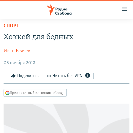
Ссылки
для
упрощенного
СПОРТ
ПРОГРАММЫ
доступа
Хоккей для бедных
ПОДКАСТЫ
Вернуться
к
Иван Беляев
АВТОРСКИЕ ПРОЕКТЫ
основному
05 ноября 2013
ЦИТАТЫ СВОБОДЫ
содержанию
Вернутся
МНЕНИЯ
Поделиться
Читать без VPN
к
КУЛЬТУРА
главной
Приоритетный источник в Google
навигации
IDEL.РЕАЛИИ
Вернутся
КАВКАЗ.РЕАЛИИ
к
СЕВЕР.РЕАЛИИ
поиску
СИБИРЬ.РЕАЛИИ