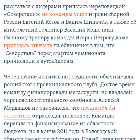
расстаться с лидерами пришлось череповецкой
«Северстали»:
из команды ушли
игроки сборной
России Евгений Кетов и Вадим Шипачёв, а также её
многолетний голкипер Василий Кошечкин.
Главному тренеру команды Игорю Петрову даже
пришлось отвечать
на обвинения в том, что
"Северсталь" перед стартом чемпионата
причислили к аутсайдерам.
Череповчане испытывают трудности, обычные для
российского провинциального клуба. Долгое время
команду финансировали металлурги, но владелец
череповецкого стального комбината Алексей
Мордашов не раз заявлял, что
предпочёл бы
отказаться
от расходов на хоккей. Команда
перешла на финансирование из областного
бюджета, но в конце 2011 года в Вологодской
области сменился губернатор. Новый глава региона