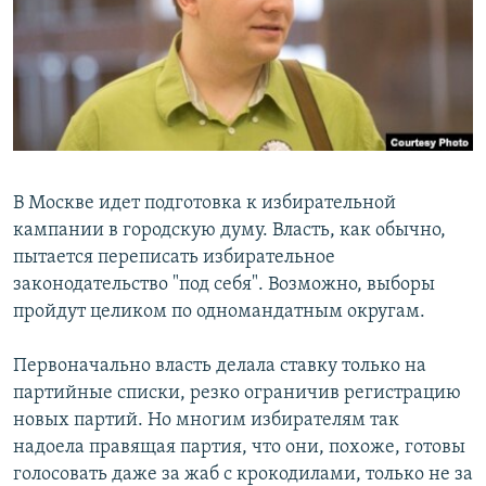
РАСПИСАНИЕ ВЕЩАНИЯ
ПОДПИШИТЕСЬ НА РАССЫЛКУ
СОЦИАЛЬНЫЕ СЕТИ
В Москве идет подготовка к избирательной
кампании в городскую думу. Власть, как обычно,
пытается переписать избирательное
Все сайты РСЕ/РС
законодательство "под себя". Возможно, выборы
пройдут целиком по одномандатным округам.
Первоначально власть делала ставку только на
партийные списки, резко ограничив регистрацию
новых партий. Но многим избирателям так
надоела правящая партия, что они, похоже, готовы
голосовать даже за жаб с крокодилами, только не за