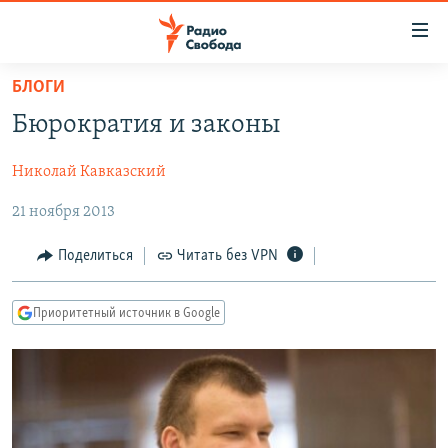
Ссылки
для
упрощенного
БЛОГИ
ПРОГРАММЫ
доступа
Бюрократия и законы
ПОДКАСТЫ
Вернуться
к
Николай Кавказский
АВТОРСКИЕ ПРОЕКТЫ
основному
21 ноября 2013
ЦИТАТЫ СВОБОДЫ
содержанию
Вернутся
МНЕНИЯ
Поделиться
Читать без VPN
к
КУЛЬТУРА
главной
Приоритетный источник в Google
навигации
IDEL.РЕАЛИИ
Вернутся
КАВКАЗ.РЕАЛИИ
к
СЕВЕР.РЕАЛИИ
поиску
СИБИРЬ.РЕАЛИИ