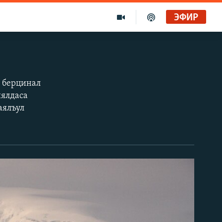
ЭФИР
л берцинал
иялдаса
аялъул