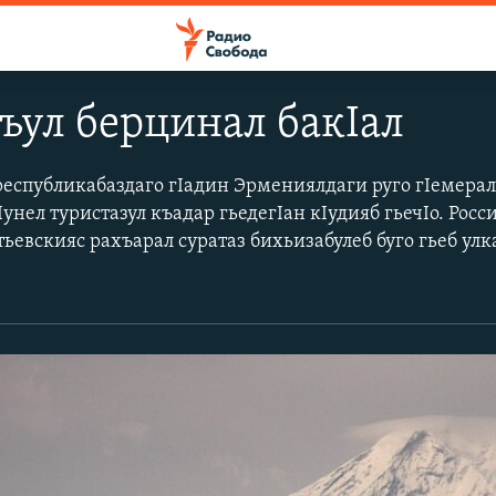
ъул берцинал бакIал
республикабаздаго гIадин Эрмениялдаги руго гIемера
Iунел туристазул къадар гьедегIан кIудияб гьечIо. Росс
ьевскияс рахъарал суратаз бихьизабулеб буго гьеб улк