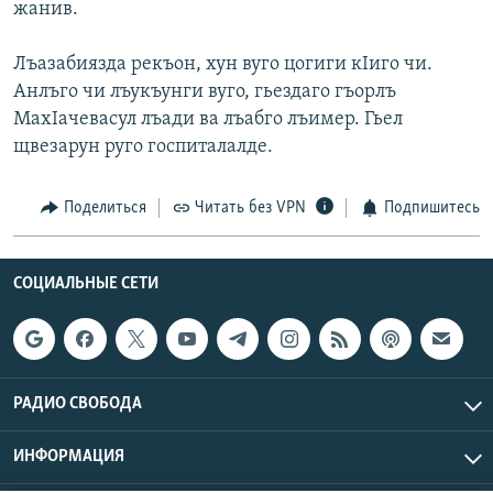
жанив.
Лъазабиязда рекъон, хун вуго цогиги кIиго чи.
Анлъго чи лъукъунги вуго, гьездаго гъорлъ
МахIачевасул лъади ва лъабго лъимер. Гьел
щвезарун руго госпиталалде.
Поделиться
Читать без VPN
Подпишитесь
СОЦИАЛЬНЫЕ СЕТИ
РАДИО СВОБОДА
ИНФОРМАЦИЯ