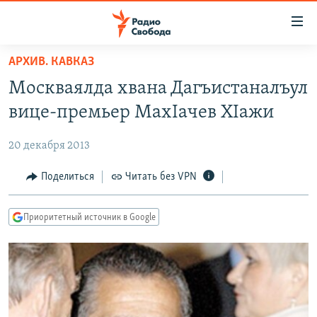
Ссылки
для
упрощенного
АРХИВ. КАВКАЗ
ПРОГРАММЫ
доступа
Москваялда хвана Дагъистаналъул
ПОДКАСТЫ
Вернуться
вице-премьер МахIачев ХIажи
к
АВТОРСКИЕ ПРОЕКТЫ
основному
20 декабря 2013
ЦИТАТЫ СВОБОДЫ
содержанию
Вернутся
МНЕНИЯ
Поделиться
Читать без VPN
к
КУЛЬТУРА
главной
Приоритетный источник в Google
навигации
IDEL.РЕАЛИИ
Вернутся
КАВКАЗ.РЕАЛИИ
к
СЕВЕР.РЕАЛИИ
поиску
СИБИРЬ.РЕАЛИИ