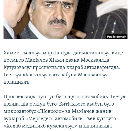
РАСПИСАНИЕ ВЕЩАНИЯ
ПОДПИШИТЕСЬ НА РАССЫЛКУ
СОЦИАЛЬНЫЕ СЕТИ
Хамис къоялъул маркIачIуда дагъистаналъул вице-
премьер МахIачев ХIажи хвана Москваялда
Кутузовасул проспекталда ккараб автоавариялда.
Все сайты РСЕ/РС
Гьелъул хIакъалъулъ лъазабуна Москваялъул
полициялъ.
Проспекталда тункун буго щуго автомобиль. Гьезул
цоялда цIа рекIун буго. БитIахъего кьабун буго
микроавтобус «Шевроле» ва МахIачев жанив
вукIараб «Мерседес» автомобиль. Гьев хун вуго
«Хехаб медикияб кумекалъул» машаинаялда