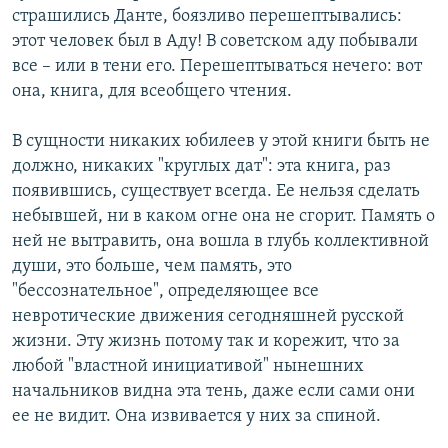
страшились Данте, боязливо перешептывались:
этот человек был в Аду! В советском аду побывали
все – или в тени его. Перешептываться нечего: вот
она, книга, для всеобщего чтения.
В сущности никаких юбилеев у этой книги быть не
должно, никаких "круглых дат": эта книга, раз
появившись, существует всегда. Ее нельзя сделать
небывшей, ни в каком огне она не сгорит. Память о
ней не вытравить, она вошла в глубь коллективной
души, это больше, чем память, это
"бессознательное", определяющее все
невротические движения сегодняшней русской
жизни. Эту жизнь потому так и корежит, что за
любой "властной инициативой" нынешних
начальников видна эта тень, даже если сами они
ее не видит. Она извивается у них за спиной.