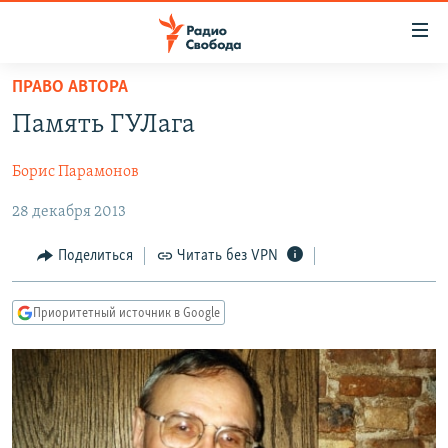
Ссылки
для
упрощенного
ПРАВО АВТОРА
ПРОГРАММЫ
доступа
Память ГУЛага
ПОДКАСТЫ
Вернуться
к
Борис Парамонов
АВТОРСКИЕ ПРОЕКТЫ
основному
28 декабря 2013
ЦИТАТЫ СВОБОДЫ
содержанию
Вернутся
МНЕНИЯ
Поделиться
Читать без VPN
к
КУЛЬТУРА
главной
Приоритетный источник в Google
навигации
IDEL.РЕАЛИИ
Вернутся
КАВКАЗ.РЕАЛИИ
к
СЕВЕР.РЕАЛИИ
поиску
СИБИРЬ.РЕАЛИИ