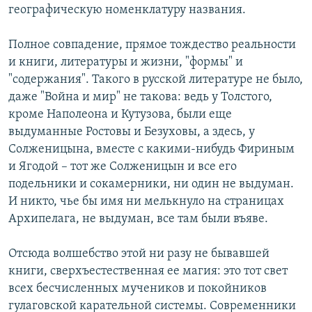
географическую номенклатуру названия.
Полное совпадение, прямое тождество реальности
и книги, литературы и жизни, "формы" и
"содержания". Такого в русской литературе не было,
даже "Война и мир" не такова: ведь у Толстого,
кроме Наполеона и Кутузова, были еще
выдуманные Ростовы и Безуховы, а здесь, у
Солженицына, вместе с какими-нибудь Фириным
и Ягодой – тот же Солженицын и все его
подельники и сокамерники, ни один не выдуман.
И никто, чье бы имя ни мелькнуло на страницах
Архипелага, не выдуман, все там были въяве.
Отсюда волшебство этой ни разу не бывавшей
книги, сверхъестественная ее магия: это тот свет
всех бесчисленных мучеников и покойников
гулаговской карательной системы. Современники