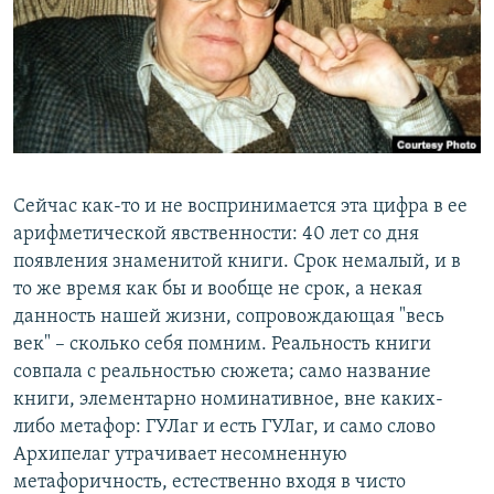
РАСПИСАНИЕ ВЕЩАНИЯ
ПОДПИШИТЕСЬ НА РАССЫЛКУ
СОЦИАЛЬНЫЕ СЕТИ
Сейчас как-то и не воспринимается эта цифра в ее
арифметической явственности: 40 лет со дня
появления знаменитой книги. Срок немалый, и в
Все сайты РСЕ/РС
то же время как бы и вообще не срок, а некая
данность нашей жизни, сопровождающая "весь
век" – сколько себя помним. Реальность книги
совпала с реальностью сюжета; само название
книги, элементарно номинативное, вне каких-
либо метафор: ГУЛаг и есть ГУЛаг, и само слово
Архипелаг утрачивает несомненную
метафоричность, естественно входя в чисто