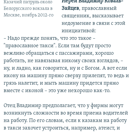
Иерей Владимир Коваль-
Казачий патруль около
Зайцев
, православный
Белорусского вокзала в
Москве, ноябрь 2012-го
священник, высказывает
недоумение в связи с этой
инициативой:
– Надо прежде понять, что это такое –
"православное такси". Если там будут просто
вежливо обращаться с пассажирами, хорошо
работать, не навязывая никому своих взглядов, –
ну, и ладно, как говорится, ну и с Богом. А вот если
икону на машину прямо сверху прилепят, то ведь и
грязь налетит, и мыть машину придется прямо
вместе с иконой – это уже нехорошо как-то.
Отец Владимир предполагает, что у фирмы могут
возникнуть сложности во время приема водителей
на работу. По его словам, если к казакам на работу
в такси захочет устроиться, например, атеист, и