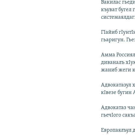
Вакилас гьед
къуват бугел 
системаялдаг
ГIайиб гIунтI
гьаригун. Гье
Амма Россиял
диваналъ хIу
жаниб жеги к
Адвокатазул 
кIвезе бугин
Адвокатаз чан
гьечIого сакъ
Европаялъул д