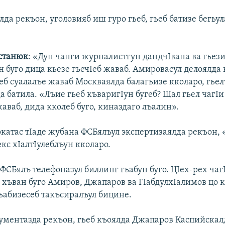
лда рекъон, уголовияб иш гуро гьеб, гьеб батизе бегьу
станюк
: «Дун чанги журналистгун дандчIвана ва гьез
н буго дица кьезе гьечIеб жаваб. Амировасул делоялда
ьеб суалалъе жаваб Москваялда балагьизе кколаро, гье
 батила. «Лъие гьеб къваригIун бугеб? Щал гьел чагIи 
жаваб, дида кколеб буго, киназдаго лъалин».
окатас тIаде жубана ФСБялъул экспертизаялда рекъон, 
кс хIалтIулеблъун кколаро.
ФСБялъ телефоназул биллинг гьабун буго. ЦIех-рех чаг
 хъван буго Амиров, Джапаров ва ГIабдулхIалимов цо 
ьабизесеб такъсиралъул бицине.
ументазда рекъон, гьеб къоялда Джапаров Каспийскал