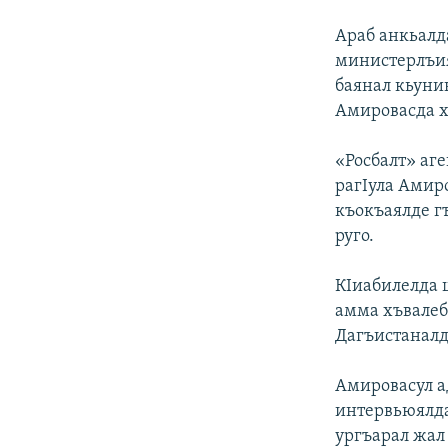
Араб анкьалд
министерлъия
баянал кьуни
Амировасда х
«Росбалт» аге
рагIула Амиро
къокъаялде г
руго.
КIиабилелда щ
амма хъвалеб
Дагъистаналд
Амировасул а
интервьюялда
ургъарал жал