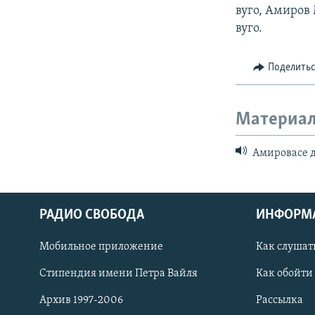
вуго, Амиров 
вуго.
Поделить
Материал
Амировасе д
РАДИО СВОБОДА
ИНФОРМ
Мобильное приложение
Как слушат
СОЦИАЛЬНЫЕ СЕТИ
Стипендия имени Петра Вайля
Как обойти
Архив 1997-2006
Рассылка