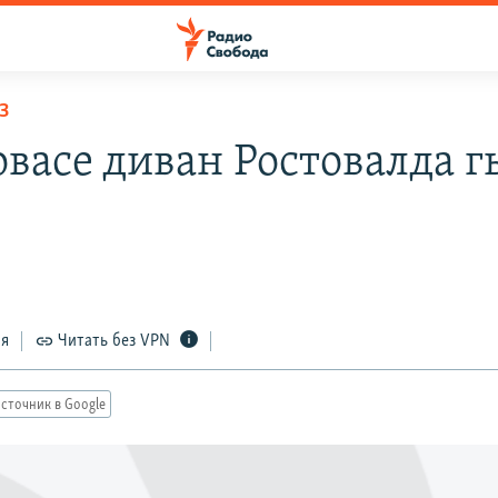
З
васе диван Ростовалда г
4
ся
Читать без VPN
сточник в Google