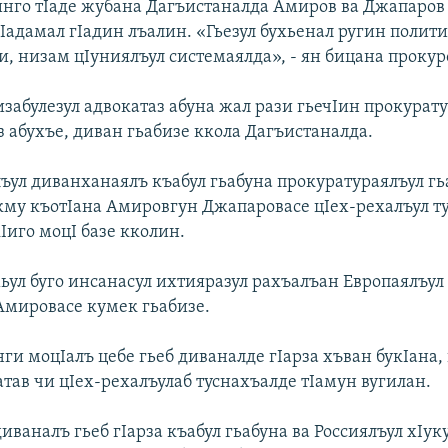
инго тIаде жубана Дагъистаналда Амиров ва Джапаров 
гIадамал гIадин лъалин. «Гьезул бухьенал ругин полит
и, низам цIуниялъул системаялда», - ян бицана прокур
изабулезул адвокатаз абуна жал рази гьечIин прокурат
з абухъе, диван гьабизе ккола Дагъистаналда.
ъул диванханаялъ къабул гьабуна прокуратураялъул гь
кму къотIана Амировгун Джапаровасе цIех-рехалъул т
Iиго моцI базе кколин.
хьул буго инсанасул ихтияразул рахъалъан Европаялъул
 Амировасе кумек гьабизе.
ги моцIалъ цебе гьеб диваналде гIарза хъван букIана,
атав чи цIех-рехалъулаб туснахъалде тIамун вугилан.
иваналъ гьеб гIарза къабул гьабуна ва Россиялъул хIу