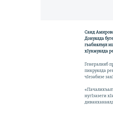
Саид Амирова
Донуялда буг
гьабиялъул иш
хIукмуялда р
Генералияб п
пикруялда ре
чIезабизе зах
«Пачалихъалъ
нугIзазеги хI
диванханаялд