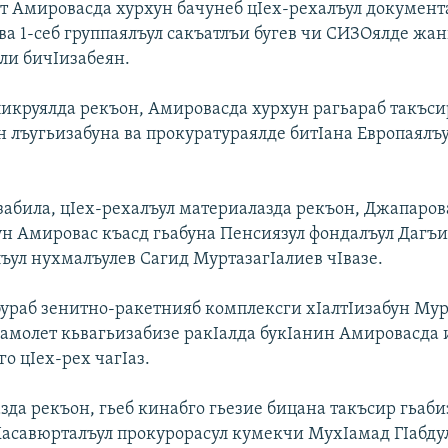
ат Амировасда хурхун бачунеб цIех-рехалъул документ
ва 1-себ группаялъул сакъатлъи бугев чи СИЗОялде жа
ли бичIизабеян.
пикруялда рекъон, Амировасда хурхун рагьараб такъси
н лъугьизабуна ва прокуратураялде битIана Европаялъ
забила, цIех-рехалъул материалазда рекъон, Джапаров
н Амировас къасд гьабуна Пенсиязул фондалъул Дагъ
лъул нухмалъулев Сагид МуртазагIалиев чIвазе.
бураб зенитно-ракетнияб комплексги хIалтIизабун Мур
самолет кьвагьизабизе ракIалда букIанин Амировасда 
го цIех-рех чагIаз.
азда рекъон, гьеб кинабго гьезие бицана такъсир гьаби
Хасавюрталъул прокурорасул кумекчи МухIамад ГIабду