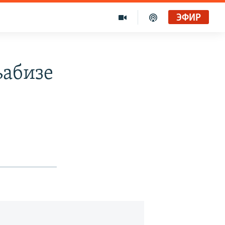
ЭФИР
ьабизе