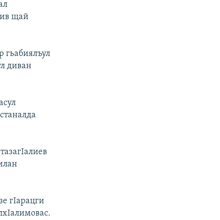
ал
нив щай
р гьабиялъул
ул диван
асул
истаналда
тазагIалиев
илан
зе гIарацги
лхIалимовас.