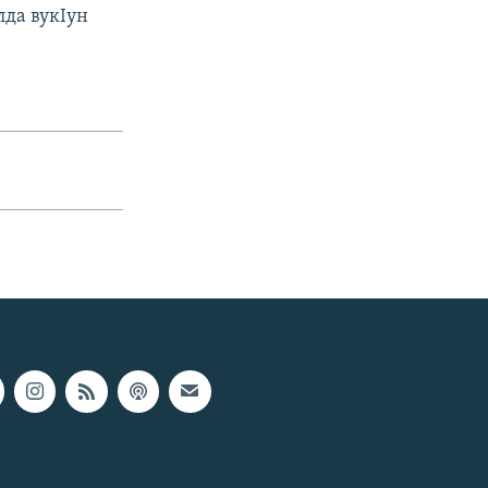
лда вукIун