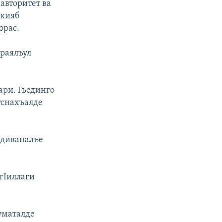
авторитет ва
икияб
орас.
ураялъул
ари. Гьединго
уснахъалде
 диваналъе
 гIиллаги
куматалде