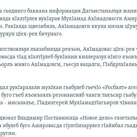
а гьединго баккана информация Дагъистаналъул жани
лда хIалтIулев вукIарав МухIамад АхIмадовасги Амир
н. РакIалда щвезабила, АхIамадовги ккуна низам цIун
урхун цIех-рех бачунаго.
нтствоялъул лъазабиязда рекъон, АхIмадовас цIех-рех 
васда тIад хIалтIулеб букIанин киллеразул кIиго къокъ
ъорлъ живго АхIмадовги, гьесул вацалги, ГIабдулхIали
ал рукIаралали мухIкан гьабулеб гьечIо «Росбалт» аге
 буго гъеб къокъаялъ резонансияб чанги такъсир гьаб
а - мисалалъе, ГIадилгерей МухIамадтIагьиров чIвани
двокат Владимир Постанюкица «Новое дело» газеталъ
 абулеб буго Амировасда гIунтIизарулел гIайибал гьад
 ругин.