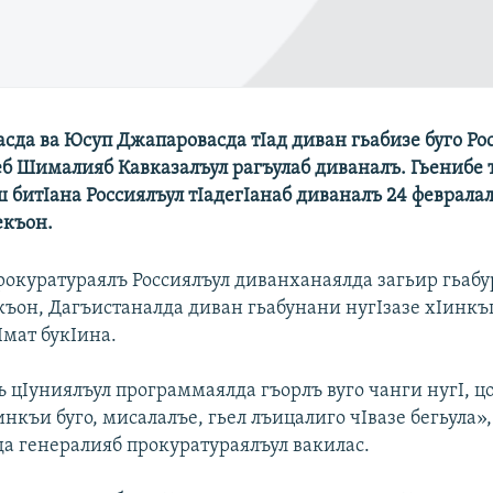
сда ва Юсуп Джапаровасда тIад диван гьабизе буго Ро
еб Шималияб Кавказалъул рагъулаб диваналъ. Гьенибе 
 битIана Россиялъул тIадегIанаб диваналъ 24 феврала
екъон.
рокуратураялъ Россиялъул диванханаялда загьир гьабу
къон, Дагъистаналда диван гьабунани нугIзазе хIинкъ
Iмат букIина.
 цIуниялъул программаялда гъорлъ вуго чанги нугI, ц
инкъи буго, мисалалъе, гьел лъицалиго чIвазе бегьула»,
а генералияб прокуратураялъул вакилас.