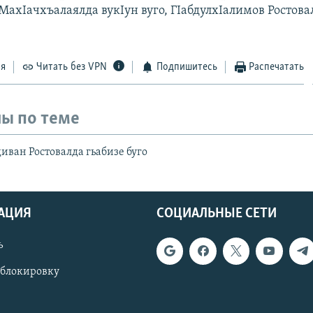
МахIачхъалаялда вукIун вуго, ГIабдулхIалимов Ростова
ся
Читать без VPN
Подпишитесь
Распечатать
ы по теме
иван Ростовалда гьабизе буго
АЦИЯ
СОЦИАЛЬНЫЕ СЕТИ
ь
 блокировку