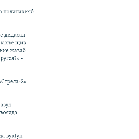
ла политикияб
ие дидасан
 нахъе щив
лъие жаваб
ругел?» -
«Стрела-2»
Iазул
къоялда
да вукIун