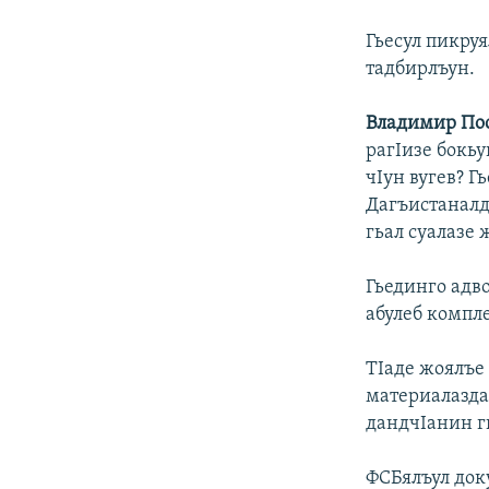
Гьесул пикруя
тадбирлъун.
Владимир По
рагIизе бокьу
чIун вугев? Г
Дагъистаналда
гьал суалазе 
Гьединго адв
абулеб компле
ТIаде жоялъе 
материалазда
дандчIанин г
ФСБялъул док