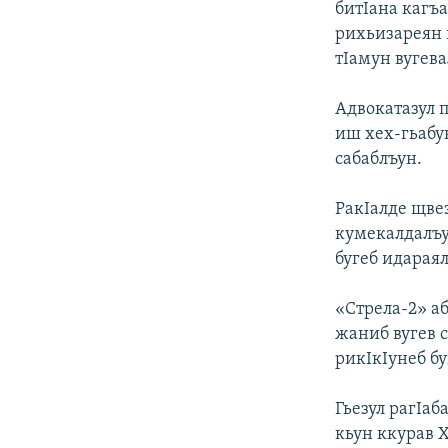
битIана кагъ
рихьизареян 
тIамун вугева
Адвокатазул 
иш хех-гьабу
сабаблъун.
РакIалде щве
кумекалдалъу
бугеб идарая
«Стрела-2» а
жаниб вугев 
рикIкIунеб бу
Гьезул рагIаб
кьун ккурав 