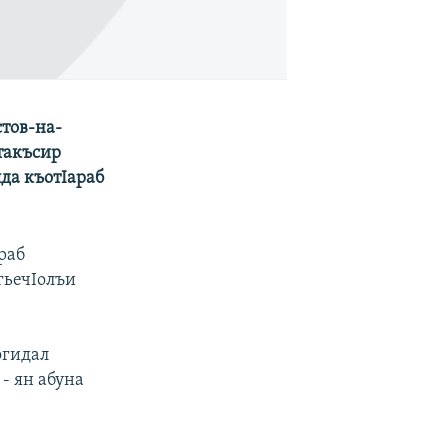
стов-на-
такъсир
лда къотIараб
раб
гьечIолъи
огидал
 - ян абуна