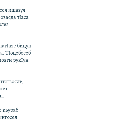
сел ишазул
овасда тIаса
улез
чагIазе бицун
а. ТIоцебесеб
мовги рукIун
нтствоялъ,
унин
н.
е кьураб
ингосел