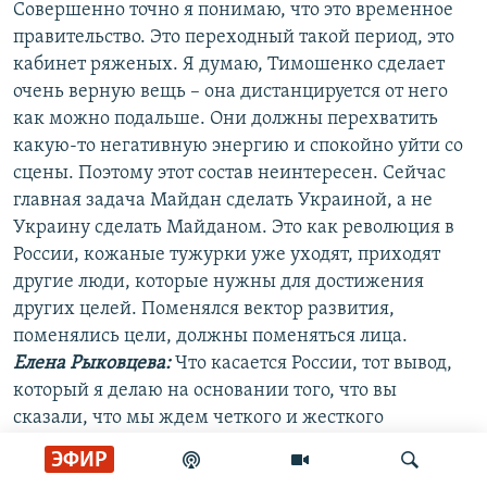
Совершенно точно я понимаю, что это временное
правительство. Это переходный такой период, это
кабинет ряженых. Я думаю, Тимошенко сделает
очень верную вещь – она дистанцируется от него
как можно подальше. Они должны перехватить
какую-то негативную энергию и спокойно уйти со
сцены. Поэтому этот состав неинтересен. Сейчас
главная задача Майдан сделать Украиной, а не
Украину сделать Майданом. Это как революция в
России, кожаные тужурки уже уходят, приходят
другие люди, которые нужны для достижения
других целей. Поменялся вектор развития,
поменялись цели, должны поменяться лица.
Елена Рыковцева:
Что касается России, тот вывод,
который я делаю на основании того, что вы
сказали, что мы ждем четкого и жесткого
заявления от Российской Федерации – единая
ЭФИР
Украина и неделимая. И мы верим что такое