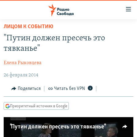
Ссылки
для
упрощенного
ЛИЦОМ К СОБЫТИЮ
ПРОГРАММЫ
доступа
"Путин должен пресечь это
ПОДКАСТЫ
Вернуться
тявканье"
к
АВТОРСКИЕ ПРОЕКТЫ
основному
Елена Рыковцева
ЦИТАТЫ СВОБОДЫ
содержанию
Вернутся
26 февраля 2014
МНЕНИЯ
к
КУЛЬТУРА
Поделиться
Читать без VPN
главной
навигации
IDEL.РЕАЛИИ
Вернутся
Приоритетный источник в Google
КАВКАЗ.РЕАЛИИ
к
СЕВЕР.РЕАЛИИ
поиску
"Путин должен пресечь это тявканье"
СИБИРЬ.РЕАЛИИ