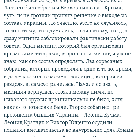
развернулись сегодня в Крыму, в Симферополе.
Должен был собраться Верховный совет Крыма,
чуть ли не грозили принять решение о выходе из
состава Украины. По счастью, этого не случилось,
то ли потому, что одумались, то ли потому, что два
сразу митинга заблокировали фактически работу
совета. Один митинг, который был организован
крымскими татарами, второй анти-миниг, я уж не
знаю, как его состав определять. Два серьезных
собрания, которые проходили в одно и то же время,
и даже в какой-то момент милиция, которая их
разделяла, самоустранилась. Начали ее звать,
милиция вернулась, стояла между ними, но
никакого оружия принципиально не было, хотя
какие-то потасовки были. Второе событие: три
президента бывших Украины – Леонид Кучма,
Леонид Кравчук и Виктор Ющенко осудили
попытки вмешательства во внутренние дела Крыма