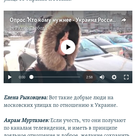
Опрос "Кто кому нужнее - Украина России или наоборот?"
by
Радио Свобода
No media source currently available
0:00
2:58
Елена Рыковцева:
Вот такие добрые люди на
московских улицах по отношению к Украине.
Акрам Муртазаев:
Если учесть, что они получают
по каналам телевидения, и иметь в принципе
лояльное отношение и доброе, желание сохранить