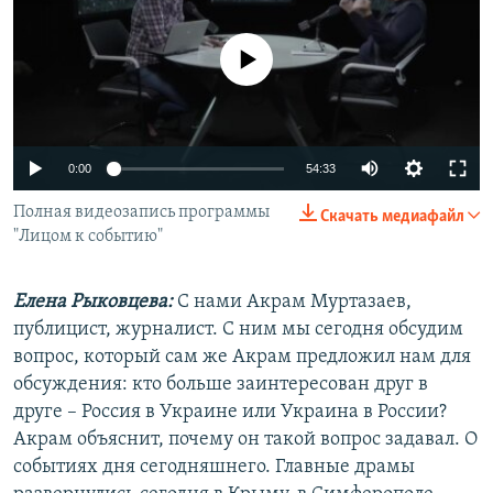
РАСПИСАНИЕ ВЕЩАНИЯ
ПОДПИШИТЕСЬ НА РАССЫЛКУ
No media source currently available
СОЦИАЛЬНЫЕ СЕТИ
0:00
54:33
Полная видеозапись программы
Скачать медиафайл
"Лицом к событию"
Все сайты РСЕ/РС
Елена Рыковцева:
С нами Акрам Муртазаев,
публицист, журналист. С ним мы сегодня обсудим
вопрос, который сам же Акрам предложил нам для
обсуждения: кто больше заинтересован друг в
друге – Россия в Украине или Украина в России?
Акрам объяснит, почему он такой вопрос задавал. О
событиях дня сегодняшнего. Главные драмы