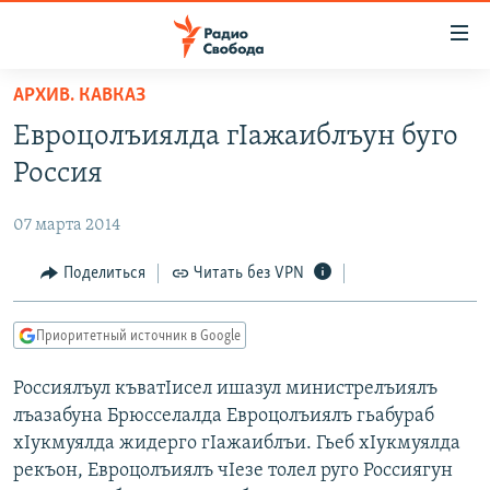
Ссылки
для
упрощенного
АРХИВ. КАВКАЗ
ПРОГРАММЫ
доступа
Евроцолъиялда гIажаиблъун буго
ПОДКАСТЫ
Вернуться
Россия
к
АВТОРСКИЕ ПРОЕКТЫ
основному
07 марта 2014
ЦИТАТЫ СВОБОДЫ
содержанию
Вернутся
МНЕНИЯ
Поделиться
Читать без VPN
к
КУЛЬТУРА
главной
Приоритетный источник в Google
навигации
IDEL.РЕАЛИИ
Вернутся
Россиялъул къватIисел ишазул министрелъиялъ
КАВКАЗ.РЕАЛИИ
к
лъазабуна Брюсселалда Евроцолъиялъ гьабураб
СЕВЕР.РЕАЛИИ
поиску
хIукмуялда жидерго гIажаиблъи. Гьеб хIукмуялда
рекъон, Евроцолъиялъ чIезе толел руго Россиягун
СИБИРЬ.РЕАЛИИ