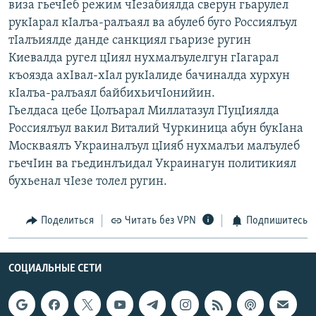
виза гьечIеб режим чIезабиялда сверун гьарулел
РАСПИСАНИЕ ВЕЩАНИЯ
рукIарал кIалъа-ралъаял ва абулеб буго Россиялъул
ПОДПИШИТЕСЬ НА РАССЫЛКУ
тIалъиялде данде санкциял гьаризе ругин
Киевалда ругел цIиял нухмалъулелгун гIагарал
къоязда ахIвал-хIал рукIалиде бачиналда хурхун
СОЦИАЛЬНЫЕ СЕТИ
кIалъа-ралъаял байбихьичIонийин.
Гьелдаса цебе Цолъарал Миллатазул ГIуцIиялда
Россиялъул вакил Виталий Чуркиница абун букIана
Москваялъ Украиналъул цIияб нухмалъи малъулеб
гьечIин ва гьединлъидал Украинагун политикиял
Все сайты РСЕ/РС
бухьенал чIезе толел ругин.
Поделиться
Читать без VPN
Подпишитесь
СОЦИАЛЬНЫЕ СЕТИ