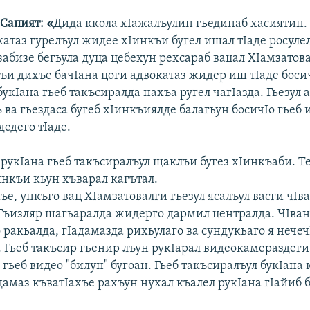
Сапият: «
Дида ккола хIажалъулин гьединаб хасиятин.
атаз гурелъул жидее хIинкъи бугел ишал тIаде росуле
абизе бегьула дуца цебехун рехсараб вацал ХIамзатов
лъи дихъе бачIана цоги адвокатаз жидер иш тIаде боси
букIана гьеб такъсиралда нахъа ругел чагIазда. Гьезул 
 ва гьездаса бугеб хIинкъиялде балагьун босичIо гьеб
едего тIаде.
 рукIана гьеб такъсиралъул щаклъи бугез хIинкъаби. 
инкъи кьун хъварал кагътал.
ъе, ункъго вац ХIамзатовалги гьезул ясалъул васги чIв
 Гъизляр шагьаралда жидерго дармил централда. ЧIван
 ракьалда, гIадамазда рихьулаго ва сундукьаго я нечечI
. Гьеб такъсир гьенир лъун рукIарал видеокамераздеги
 гьеб видео "билун" бугоан. Гьеб такъсиралъул букIана 
дамаз къватIахъе рахъун нухал къалел рукIана гIайиб 
.