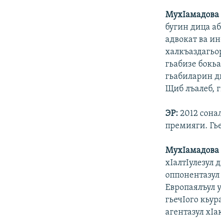
МухIамадова 
бугин дица аб
адвокат ва ин
халкъаздагьо
гьабизе бокьа
гьабиларин ди
Щиб лъалеб, г
ЭР:
2012 сонал
премияги. Гь
Мух
I
амадова
хIалтIулезул
оппонентазул 
Европаялъул у
гьечIого кьур
агентазул хIа