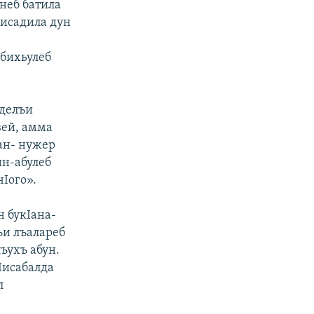
унеб батила
кисадила дун
 бихьулеб
нделъи
вей, амма
Iан- нужер
ин-абулеб
чIого».
н букIана-
ъи лъалареб
ъухъ абун.
Iисабалда
л