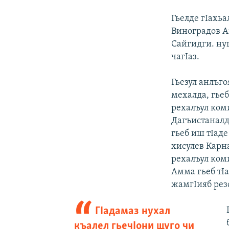
Гьелде гIахьа
Виноградов А
Сайгидги. нуг
чагIаз.
Гьезул анлъго
мехалда, гьеб
рехалъул ком
Дагъистаналд
гьеб иш тIаде
хисулев Карн
рехалъул ком
Амма гьеб тIа
жамгIияб рез
ГIадамаз нухал
къалел гьечIони щуго чи