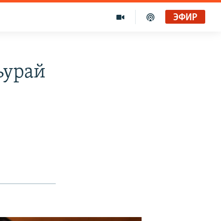
ЭФИР
ьурай