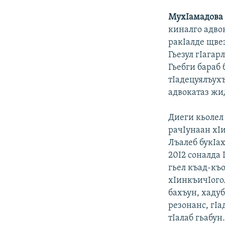
МухIамадова 
киналго адвок
ракIалде щвез
Гьезул гIагар
Гьебги бараб 
тIадецуялъухъ
адвокатаз жид
Диеги кьолел
рачIунаан хI
Лъалеб букIах
20I2 соналда
гьел къад-къо
хIинкъичIого
бахъун, хадуб
резонанс, гIа
тIалаб гьабун