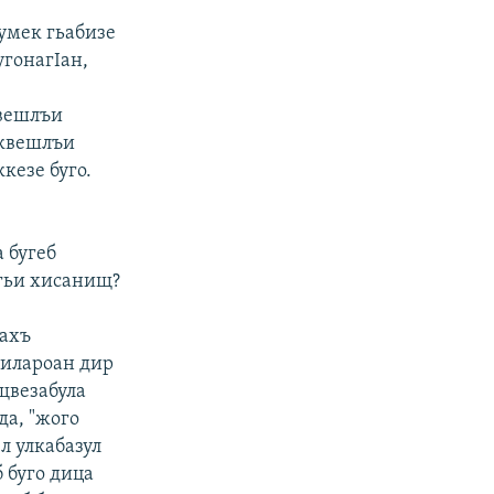
умек гьабизе
угонагIан,
квешлъи
 квешлъи
кезе буго.
 бугеб
агьи хисанищ?
дахъ
билароан дир
 щвезабула
да, "жого
л улкабазул
б буго дица