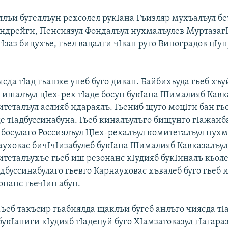
ллъи бугеллъун рехсолел рукIана Гъизляр мухъалъул бе
ндрейги, Пенсиязул Фондалъул нухмалъулев Муртазаг
Iзаз бицухъе, гьел вацалги чIван руго Виноградов цIун
ясда тIад гьанже унеб буго диван. Байбихьуда гьеб хъ
 ишалъул цIех-рех тIаде босун букIана Шималияб Кавк
итеталъул аслияб идараялъ. Гьениб щуго моцIги бан гь
е тIадбуссинабуна. Гьеб киналъулъго бищунго гIажаиб
 босулаго Россиялъул ЦIех-рехалъул комитеталъул нух
ауховас бичIчIизабулеб букIана Шималияб Кавказалъул
итеталъухъе гьеб иш резонанс кIудияб букIиналъ кьоле
дбуссинабулаго гьевго Карнауховас хъвалеб буго гьеб 
онанс гьечIин абун.
Гьеб такъсир гьабиялда щаклъи бугеб анлъго чиясда тI
букIаниги кIудияб тIадецуй буго ХIамзатовазул гIагараз