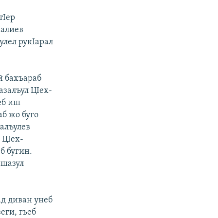
тIер
Iалиев
улел рукIарал
уй бахъараб
азалъул ЦIех-
еб иш
аб жо буго
малъулев
 ЦIех-
б бугин.
ишазул
ад диван унеб
еги, гьеб