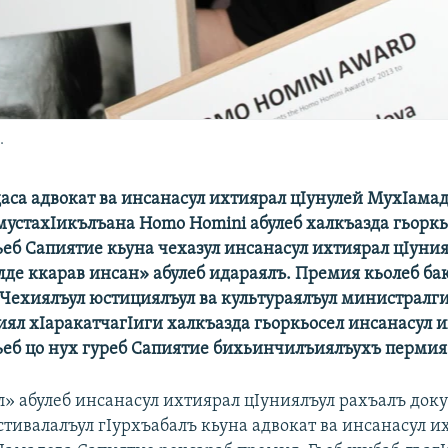
.
аса адвокат ва инсанасул ихтиярал цIунулей МухIама
 мустахIикълъана Homo Homini абулеб халкъазда гьорк
ьеб Сапиятие кьуна чехазул инсанасул ихтиярал цIуни
де ккарав инсан» абулеб идараялъ. Премия кьолеб ба
 Чехиялъул юстициялъул ва культураялъул министралги
иял хIаракатчагIиги халкъазда гьоркьосел инсанасул 
Гьеб цо нух гуреб Сапиятие бихьинчилъиялъухъ пермия 
л» абулеб инсанасул ихтиярал цIуниялъул рахъалъ док
стивалалъул гIурхъабалъ кьуна адвокат ва инсанасул и