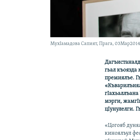
МухIамадова Сапият, Прага, 03Мар2014
Дагъистаналд
гьал къоязда
премиялъе. Г
«Къварилъиял
гIахьаллъана
мэрги, жамгI
цIунулелги. 
«Цогояб дуня
киноялъул фе