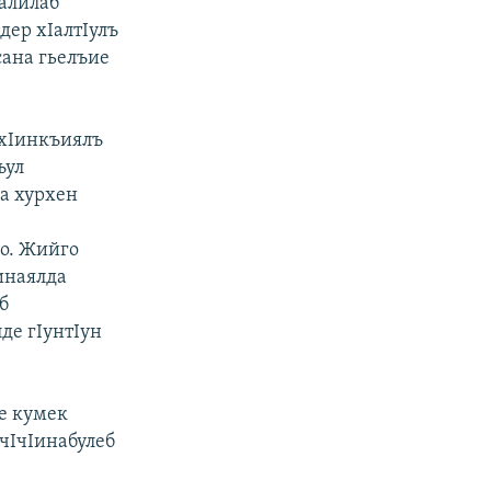
Iалилаб
дер хIалтIулъ
сана гьелъие
 хIинкъиялъ
ъул
да хурхен
го. Жийго
инаялда
б
де гIунтIун
е кумек
чIчIинабулеб