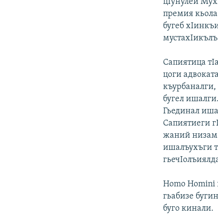
цIунулей Мух
премия кьола
бугеб хIинкъ
мустахIикълъ
Сапиятица тIа
цоги адвоката
къурбаналги, 
бугел ишалги
Гьединал иша
Сапиятиеги г
жаний низам 
ишалъухъги т
гьечIолъиялда
Homo Homini 
гьабизе буги
буго кинали.