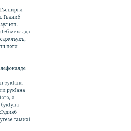
 Гьенирги
л. Гьаниб
азул иш.
чIеб мехалда.
асаралъухъ,
 иш цоги
Телефоналде
ан рукIана
ги рукIана
ого, я
 букIуна
кIудияб
бугезе тамихI