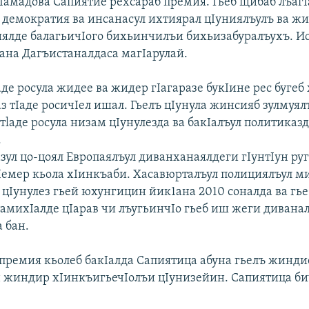
Iамадова Сапиятие рехсараб премия. Гьеб щибаб лъаг
 демократия ва инсанасул ихтиярал цIуниялъулъ ва жи
иялде балагьичIого бихьинчилъи бихьизабуралъухъ. И
ана Дагъистаналдаса магIарулай.
де росула жидее ва жидер гIагаразе букIине рес бугеб
з тIаде росичIел ишал. Гьелъ цIунула жинсияб зулмуял
тlаде росула низам цIунулезда ва бакIалъул политиказ
.
зул цо-цоял Европаялъул диванханаялдеги гIунтIун ру
Iемер кьола хIинкъаби. Хасавюрталъул полициялъул м
цIунулез гьей юхунгицин йик1ана 2010 соналда ва гье
амихIалде цIарав чи лъугьинчIо гьеб иш жеги диванал
 бан.
премия кьолеб бакIалда Сапиятица абуна гьелъ жинди
н жиндир хIинкъигьечIолъи цIунизейин. Сапиятица би