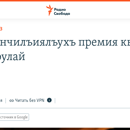
З
нчилъиялъухъ премия к
рулай
а
ся
Читать без VPN
сточник в Google