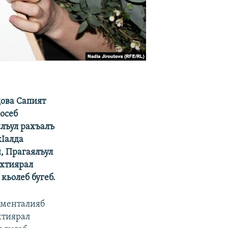
дова Сапият
ьосеб
ялъул рахъалъ
кIалда
, Прагаялъул
ихтиярал
кьолеб бугеб.
ументалияб
хтиярал