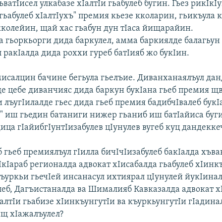
ватIисел улкабазе хIалтIи гьабулеб бугин. Гьез рикIкI
гьабулеб хIалтIухъ" премия кьезе кколарин, гьикъула 
кколейин, щай хас гьабун дун тIаса йищарайин.
а гьоркьорги дида баркулел, амма баркиялде балагьун
л ракIалда дида роххи гуреб батIияб жо букIин.
мисалцин бачине бегьула гьелъие. Диванханаялъул да
е цебе диванчияс дида баркун букIана гьеб премия щ
 лъугIилалде гьес дида гьеб премия бадибчIвалеб бук
" иш гьедин батаниги нижер гьаниб иш батIайиса буг
дица гIайибгIунтIизабулев цIунулев вугеб куц дандекке
 гьеб премиялъул гIилла бичIчIизабулеб бакIалда хъва
IкIараб регионалда адвокат хIисабалда гьабулеб хIинк
къуркьи гьечIей инсанасул ихтиярал цIунулей йукIинал
леб, Дагъистаналда ва Шималияб Кавказалда адвокат х
IалтIи гьабизе хIинкъунгутIи ва къуркьунгутIи гIадина
щ хIажалъулел?