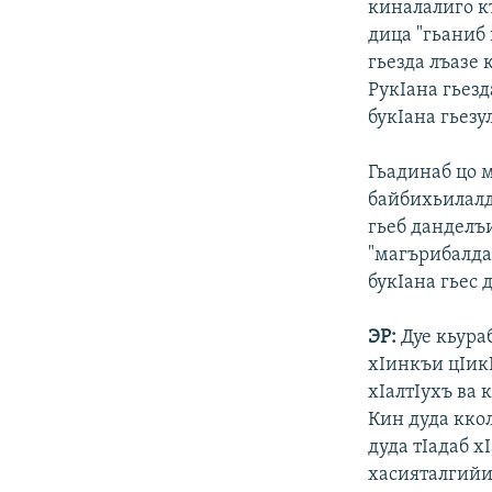
киналалиго къ
дица "гьаниб 
гьезда лъазе 
РукIана гьезд
букIана гьезу
Гьадинаб цо 
байбихьилалд
гьеб данделъи
"магърибалда
букIана гьес 
ЭР:
Дуе кьураб
хIинкъи цIик
хIалтIухъ ва 
Кин дуда кко
дуда тIадаб х
хасияталгийи