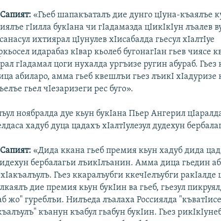
Сапият:
«Гьеб шапакъаталъ дие дунго цIуна-къаялъе к
иялъе гIилла букIана чи гIадамазда цIикIкIун лъалев в
санасул ихтиярал цIунулев хIисабалда гьесул хIалтIуе
ркьосел идарабаз кIвар кьолеб бугонагIан гьев чиясе 
рал гIадамал цоги нухалда ургъизе ругин абураб. Гьез
ца абиларо, амма гьеб квешлъи гьез лъикI хIадуризе к
ьелъе гьел чIезаризеги рес буго».
ъул ноябралда дуе кьун букIана Пьер Ангерил цIаралда
елдаса хадуб дуца цадахъ хIалтIулезул дудехун бербал
 Сапият:
«Дида ккана гьеб премия кьун хадуб дида ца
 дидехун бербалагьи лъикIлъанин. Амма дица гьедин а
хIакъалъулъ. Гьез ккаралъубги ккечIелъубги ракIалде
лкаялъ дие премия кьун букIин ва гьеб, гьезул пикруял
аб жо" гуреблъи. Нилъеда лъалаха Россиялда "къватIисе
къалъулъ" къанун къабул гьабун букIин. Гьез рикIкIуне