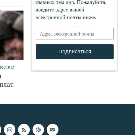
явили
и
плат