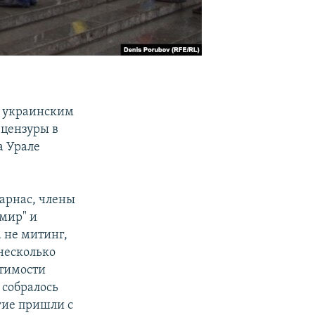
й украинским
 цензуры в
а Урале
арнас, члены
 мир" и
а не митинг,
несколько
стимости
 собралось
гие пришли с