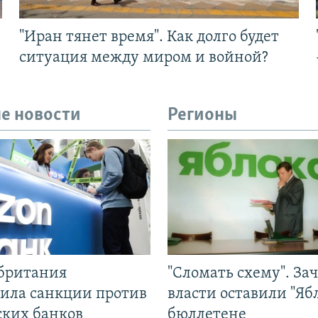
"Иран тянет время". Как долго будет
ситуация между миром и войной?
е новости
Регионы
британия
"Сломать схему". За
ила санкции против
власти оставили "Ябл
ских банков
бюллетене