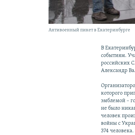
Антивоенный пикет в Екатеринбурге
В Екатеринбу
событиям. Уч
российских С
Александр Ва
Организаторо
которого при
эмблемой – го
не было ника
человек прои
войны с Укра
374 человека