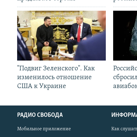
"Подвиг Зеленского". Как
Россий
изменилось отношение
сброси
США к Украине
авиабо
РАДИО СВОБОДА
ИНФОРМ
Мобильное приложение
Как слушат
СОЦИАЛЬНЫЕ СЕТИ