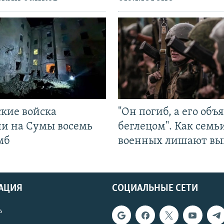
ские войска
"Он погиб, а его объ
ли на Сумы восемь
беглецом". Как семь
мб
военных лишают вы
АЦИЯ
СОЦИАЛЬНЫЕ СЕТИ
ь