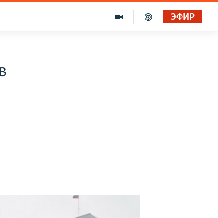
ЭФИР
в