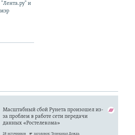
"Лента.ру" и
 мэр