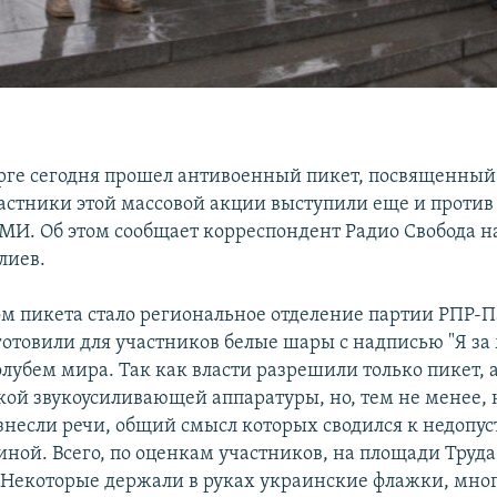
рге сегодня прошел антивоенный пикет, посвященны
астники этой массовой акции выступили еще и против
МИ. Об этом сообщает корреспондент Радио Свобода н
лиев.
м пикета стало региональное отделение партии РПР-П
готовили для участников белые шары с надписью "Я за
лубем мира. Так как власти разрешили только пикет, 
кой звукоусиливающей аппаратуры, но, тем не менее, 
знесли речи, общий смысл которых сводился к недопу
иной. Всего, по оценкам участников, на площади Труда
. Некоторые держали в руках украинские флажки, мно