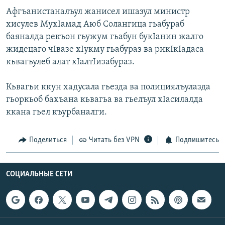
РАСПИСАНИЕ ВЕЩАНИЯ
Афгъанистаналъул жанисел ишазул министр
хисулев МухIамад Аюб Солангица гьабураб
ПОДПИШИТЕСЬ НА РАССЫЛКУ
баяналда рекъон гьужум гьабун букIанин жалго
жидецаго чIвазе хIукму гьабураз ва рикIкIадаса
СОЦИАЛЬНЫЕ СЕТИ
кьвагьулеб алат хIалтIизабураз.
Кьвагьи ккун хадусала гьезда ва полициялъулазда
гьоркьоб бахъана кьвагьа ва гьелъул хIасилалда
ккана гьел къурбаналги.
Все сайты РСЕ/РС
Поделиться
Читать без VPN
Подпишитесь
СОЦИАЛЬНЫЕ СЕТИ