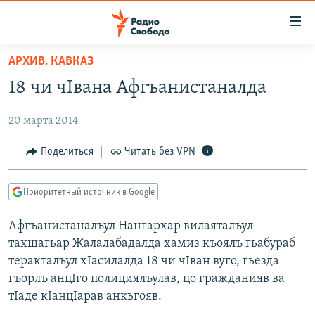
Ссылки
для
упрощенного
АРХИВ. КАВКАЗ
ПРОГРАММЫ
доступа
18 чи чIвана Афгъанистаналда
ПОДКАСТЫ
Вернуться
к
20 марта 2014
АВТОРСКИЕ ПРОЕКТЫ
основному
ЦИТАТЫ СВОБОДЫ
Поделиться
Читать без VPN
содержанию
Вернутся
МНЕНИЯ
к
Приоритетный источник в Google
КУЛЬТУРА
главной
Афгъанистаналъул Нангархар вилаяталъул
навигации
IDEL.РЕАЛИИ
тахшагьар Жалалабадалда хамиз къоялъ гьабураб
Вернутся
КАВКАЗ.РЕАЛИИ
теракталъул хIасилалда 18 чи чIван вуго, гьезда
к
СЕВЕР.РЕАЛИИ
гъорлъ анцIго полициялъулав, цо гражданияв ва
поиску
тIаде кIанцIарав анкьгояв.
СИБИРЬ.РЕАЛИИ