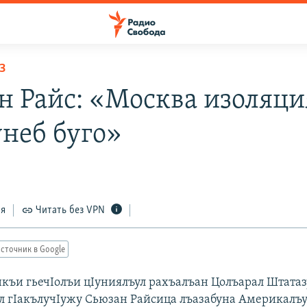
З
н Райс: «Москва изоляци
унеб буго»
ся
Читать без VPN
сточник в Google
къи гьечIолъи цIуниялъул рахъалъан Цолъарал Штатаз
л гIакълучIужу Сьюзан Райсица лъазабуна Америкалъ