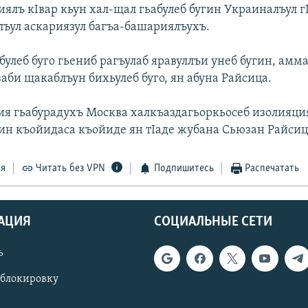
ялъ кIвар кьун хал-щал гьабулеб бугин Украиналъул г
ялъул аскариязул багъа-башариялъухъ.
улеб буго гьениб рагъулаб яравуллъи унеб бугин, амм
аби щакаблъун бихьулеб буго, ян абуна Райсица.
я гьабурадухъ Москва халкъаздагьоркьосеб изолияци
гин къойидаса къойиде ян тIаде жубана Сьюзан Райсиц
ся
Читать без VPN
Подпишитесь
Распечатать
АЦИЯ
СОЦИАЛЬНЫЕ СЕТИ
ь
 блокировку