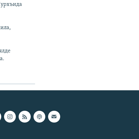
Iурхъида
аила,
ялде
а.