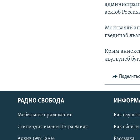
РАСПИСАНИЕ ВЕЩАНИЯ
администраци
ПОДПИШИТЕСЬ НА РАССЫЛКУ
аскIоб Росси
Москваялъ апб
гьединаб лъаз
Крым аннекси
лъугьунеб бу
Поделить
РАДИО СВОБОДА
ИНФОРМ
Мобильное приложение
Как слушат
СОЦИАЛЬНЫЕ СЕТИ
Стипендия имени Петра Вайля
Как обойти
Архив 1997-2006
Рассылка