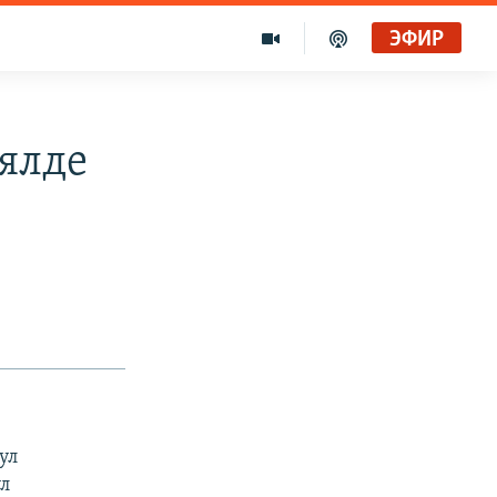
ЭФИР
ялде
ул
ул