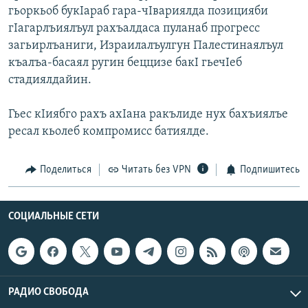
гьоркьоб букIараб гара-чIвариялда позицияби
РАСПИСАНИЕ ВЕЩАНИЯ
гIагарлъиялъул рахъалдаса пуланаб прогресс
ПОДПИШИТЕСЬ НА РАССЫЛКУ
загьирлъаниги, Израилалъулгун Палестинаялъул
къалъа-басаял ругин беццизе бакI гьечIеб
СОЦИАЛЬНЫЕ СЕТИ
стадиялдайин.
Гьес кIиябго рахъ ахIана ракълиде нух бахъиялъе
ресал кьолеб компромисс батиялде.
Все сайты РСЕ/РС
Поделиться
Читать без VPN
Подпишитесь
СОЦИАЛЬНЫЕ СЕТИ
РАДИО СВОБОДА