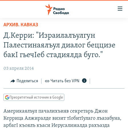
Ссылки
для
упрощенного
АРХИВ. КАВКАЗ
ПРОГРАММЫ
доступа
Д.Керри: "Израилалъулгун
ПОДКАСТЫ
Вернуться
Палестинаялъул диалог беццизе
к
АВТОРСКИЕ ПРОЕКТЫ
бакI гьечIеб стадиялда буго."
основному
ЦИТАТЫ СВОБОДЫ
содержанию
03 апреля 2014
Вернутся
МНЕНИЯ
к
Поделиться
Читать без VPN
КУЛЬТУРА
главной
навигации
IDEL.РЕАЛИИ
Приоритетный источник в Google
Вернутся
КАВКАЗ.РЕАЛИИ
к
Америкаялъул пачалихъияв секретарь Джон
СЕВЕР.РЕАЛИИ
поиску
Керрица Алжиралде визит тIобитIулаго лъазабуна,
СИБИРЬ.РЕАЛИИ
арбагI къоялъ къаси Иерусалималда рахъазда