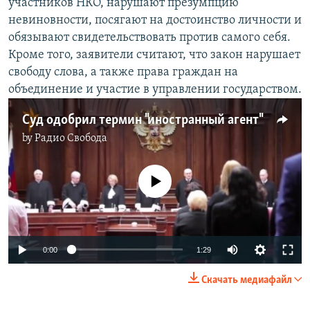
участников НКО, нарушают презумпцию
невиновности, посягают на достоинство личности и
обязывают свидетельствовать против самого себя.
Кроме того, заявители считают, что закон нарушает
свободу слова, а также права граждан на
объединение и участие в управлении государством.
Суд одобрил термин "иностранный агент"
by
Радио Свобода
No media source currently available
0:00
1:29
Скачать медиафайл