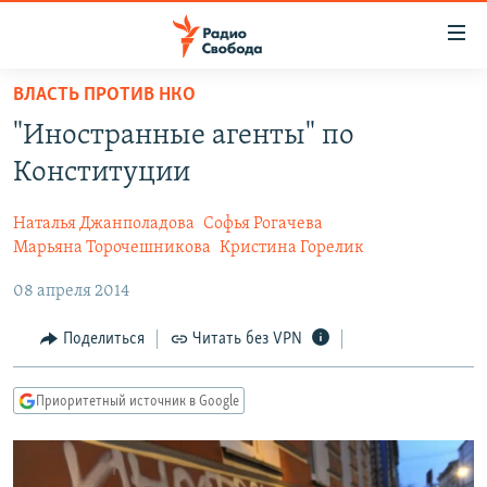
Ссылки
для
упрощенного
ВЛАСТЬ ПРОТИВ НКО
ПРОГРАММЫ
доступа
"Иностранные агенты" по
ПОДКАСТЫ
Вернуться
Конституции
к
АВТОРСКИЕ ПРОЕКТЫ
основному
Наталья Джанполадова
Софья Рогачева
ЦИТАТЫ СВОБОДЫ
содержанию
Марьяна Торочешникова
Кристина Горелик
Вернутся
МНЕНИЯ
08 апреля 2014
к
КУЛЬТУРА
главной
Поделиться
Читать без VPN
навигации
IDEL.РЕАЛИИ
Вернутся
КАВКАЗ.РЕАЛИИ
Приоритетный источник в Google
к
СЕВЕР.РЕАЛИИ
поиску
СИБИРЬ.РЕАЛИИ