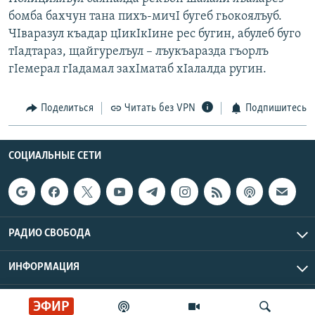
РАСПИСАНИЕ ВЕЩАНИЯ
бомба бахчун тана пихъ-мичI бугеб гьокоялъуб.
ЧIваразул къадар цIикIкIине рес бугин, абулеб буго
ПОДПИШИТЕСЬ НА РАССЫЛКУ
тIадтараз, щайгурелъул – лъукъаразда гъорлъ
гIемерал гIадамал захIматаб хIалалда ругин.
СОЦИАЛЬНЫЕ СЕТИ
Поделиться
Читать без VPN
Подпишитесь
СОЦИАЛЬНЫЕ СЕТИ
Все сайты РСЕ/РС
РАДИО СВОБОДА
ИНФОРМАЦИЯ
Радио Свобода © 2026 RFE/RL, Inc. | Все права защищены.
ЭФИР