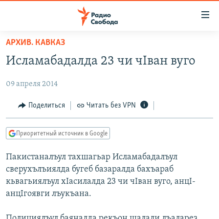
Ссылки
для
упрощенного
АРХИВ. КАВКАЗ
ПРОГРАММЫ
доступа
Исламабадалда 23 чи чIван вуго
ПОДКАСТЫ
Вернуться
к
09 апреля 2014
АВТОРСКИЕ ПРОЕКТЫ
основному
ЦИТАТЫ СВОБОДЫ
Поделиться
Читать без VPN
содержанию
Вернутся
МНЕНИЯ
к
Приоритетный источник в Google
КУЛЬТУРА
главной
Пакистаналъул тахшагьар Исламабадалъул
навигации
IDEL.РЕАЛИИ
сверухълъиялда бугеб базаралда бахъараб
Вернутся
КАВКАЗ.РЕАЛИИ
кьвагьиялъул хIасилалда 23 чи чIван вуго, анцI-
к
СЕВЕР.РЕАЛИИ
анцIгоявги лъукъана.
поиску
СИБИРЬ.РЕАЛИИ
Полициялъул баяналда рекъон шалали лъаларез