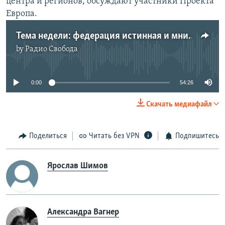
центра и регионов, обсуждают участники Проекта
Европа.
Тема недели: федерация истинная и мнимая
by
Радио Свобода
No media source currently available
0:00
54:26
Скачать медиафайл
Поделиться
Читать без VPN
Подпишитесь
Ярослав Шимов
Александра Вагнер