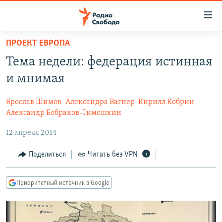
Ссылки
для
упрощенного
ПРОЕКТ ЕВРОПА
ПРОГРАММЫ
доступа
Тема недели: федерация истинная
ПОДКАСТЫ
Вернуться
и мнимая
к
АВТОРСКИЕ ПРОЕКТЫ
основному
Ярослав Шимов
Александра Вагнер
Кирилл Кобрин
ЦИТАТЫ СВОБОДЫ
содержанию
Александр Бобраков-Тимошкин
Вернутся
МНЕНИЯ
12 апреля 2014
к
КУЛЬТУРА
главной
Поделиться
Читать без VPN
навигации
IDEL.РЕАЛИИ
Вернутся
КАВКАЗ.РЕАЛИИ
Приоритетный источник в Google
к
СЕВЕР.РЕАЛИИ
поиску
СИБИРЬ.РЕАЛИИ