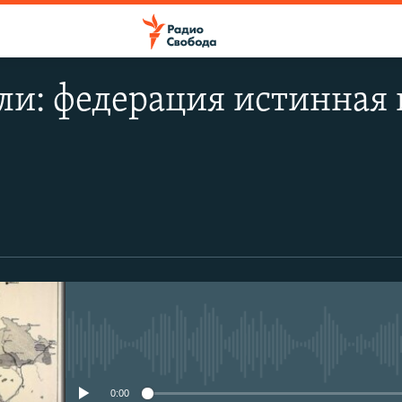
ли: федерация истинная
No media source currently avail
0:00