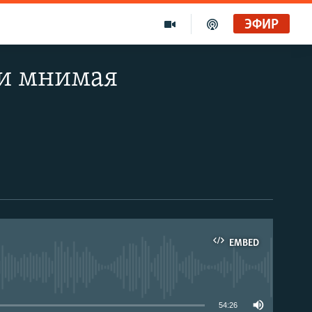
ЭФИР
 и мнимая
EMBED
able
54:26