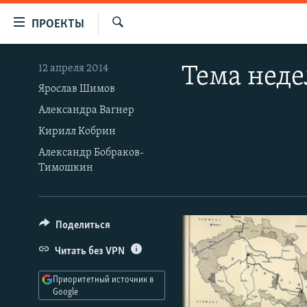
Ссылки
ПРОЕКТЫ
для
Искать
упрощенного
ПРОГРАММЫ
12 апреля 2014
Тема неде
доступа
ПОДКАСТЫ
Ярослав Шимов
Вернуться
Александра Вагнер
АВТОРСКИЕ ПРОЕКТЫ
к
Кирилл Кобрин
основному
ЦИТАТЫ СВОБОДЫ
содержанию
Александр Бобраков-
МНЕНИЯ
Тимошкин
Вернутся
КУЛЬТУРА
к
главной
IDEL.РЕАЛИИ
навигации
Поделиться
КАВКАЗ.РЕАЛИИ
Вернутся
Читать без VPN
к
СЕВЕР.РЕАЛИИ
поиску
Приоритетный источник в
СИБИРЬ.РЕАЛИИ
Google