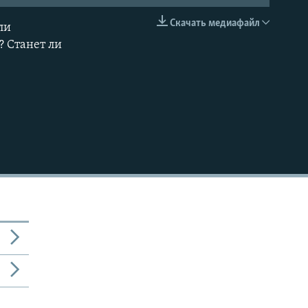
Скачать медиафайл
ли
EMBED
? Станет ли