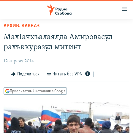
Ссылки
для
упрощенного
АРХИВ. КАВКАЗ
ПРОГРАММЫ
доступа
МахIачхъалаялда Амировасул
ПОДКАСТЫ
Вернуться
рахъккуразул митинг
к
АВТОРСКИЕ ПРОЕКТЫ
основному
12 апреля 2014
ЦИТАТЫ СВОБОДЫ
содержанию
Вернутся
МНЕНИЯ
Поделиться
Читать без VPN
к
КУЛЬТУРА
главной
Приоритетный источник в Google
навигации
IDEL.РЕАЛИИ
Вернутся
КАВКАЗ.РЕАЛИИ
к
СЕВЕР.РЕАЛИИ
поиску
СИБИРЬ.РЕАЛИИ