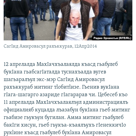
РАСПИСАНИЕ ВЕЩАНИЯ
ПОДПИШИТЕСЬ НА РАССЫЛКУ
СОЦИАЛЬНЫЕ СЕТИ
СагIид Амировасул рахъккурав, 12Aпр2014
12 апрелалда МахIачхъалаялда къасд гьабулеб
букIана гьабсагIаталда туснахъалда вугев
Все сайты РСЕ/РС
шагьаралъул экс-мэр СагIид Амировасул
рахъккураб митинг тlобитlизе. Гьенив вукIана
гIага-шагарго азариде гIагарарав чи. Цебесеб къо
11 апрелалда МахIачхъалаялъул администрациялъ
официалияб куцалда лъазабун букIана гьеб митинг
гьабизе гьукъун бугилан. Амма митинг гьабулеб
бакIги хисун, гьеб гьукъа-къаялъухъ гIенеккичIо
рукlине къасд гьабулеб букlана Амировасул