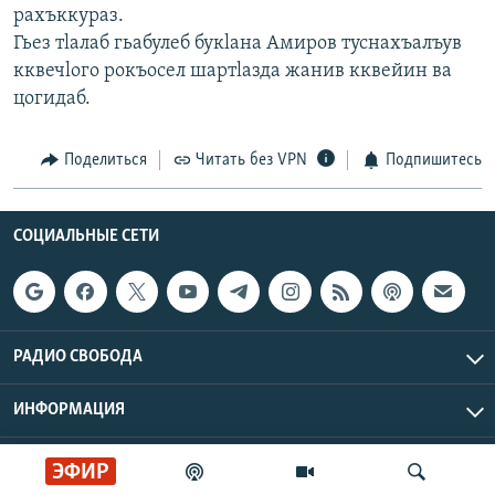
рахъккураз.
Гьез тlалаб гьабулеб букlана Амиров туснахъалъув
кквечlого рокъосел шартlазда жанив кквейин ва
цогидаб.
Поделиться
Читать без VPN
Подпишитесь
СОЦИАЛЬНЫЕ СЕТИ
РАДИО СВОБОДА
ИНФОРМАЦИЯ
Радио Свобода © 2026 RFE/RL, Inc. | Все права защищены.
ЭФИР