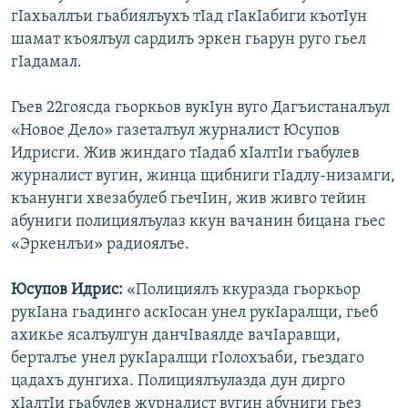
гIахьаллъи гьабиялъухъ тIад гIакIабиги къотIун
шамат къоялъул сардилъ эркен гьарун руго гьел
гIадамал.
Гьев 22гоясда гьоркьов вукIун вуго Дагъистаналъул
«Новое Дело» газеталъул журналист Юсупов
Идрисги. Жив жиндаго тIадаб хIалтIи гьабулев
журналист вугин, жинца щибниги гIадлу-низамги,
къанунги хвезабулеб гьечIин, жив живго тейин
абуниги полициялъулаз ккун вачанин бицана гьес
«Эркенлъи» радиоялъе.
Юсупов Идрис:
«Полициялъ ккуразда гьоркьор
рукIана гьадинго аскIосан унел рукIаралщи, гьеб
ахикье ясалъулгун данчIваялде вачIаравщи,
берталъе унел рукIаралщи гIолохъаби, гьездаго
цадахъ дунгиха. Полициялъулазда дун дирго
хIалтIи гьабулев журналист вугин абуниги гьез