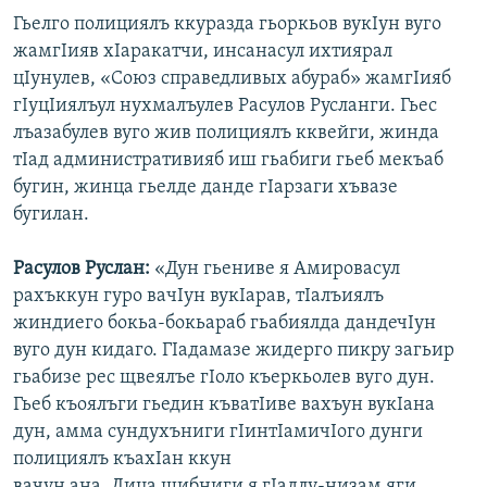
Гьелго полициялъ ккуразда гьоркьов вукIун вуго
жамгIияв хIаракатчи, инсанасул ихтиярал
цIунулев, «Союз справедливых абураб» жамгIияб
гIуцIиялъул нухмалъулев Расулов Русланги. Гьес
лъазабулев вуго жив полициялъ кквейги, жинда
тIад административияб иш гьабиги гьеб мекъаб
бугин, жинца гьелде данде гIарзаги хъвазе
бугилан.
Расулов Руслан:
«Дун гьениве я Амировасул
рахъккун гуро вачIун вукIарав, тIалъиялъ
жиндиего бокьа-бокьараб гьабиялда дандечIун
вуго дун кидаго. ГIадамазе жидерго пикру загьир
гьабизе рес щвеялъе гIоло къеркьолев вуго дун.
Гьеб къоялъги гьедин къватIиве вахъун вукIана
дун, амма сундухъниги гIинтIамичIого дунги
полициялъ къахIан ккун
вачун ана. Дица щибниги я гIадлу-низам яги