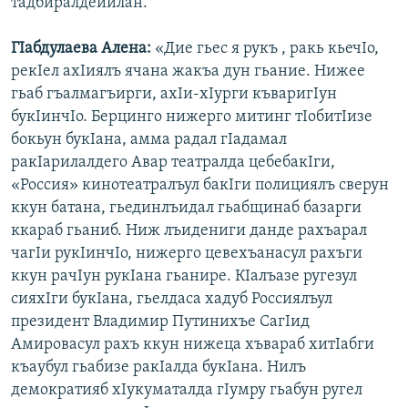
тадбиралдейилан.
ГIабдулаева Алена:
«Дие гьес я рукъ , ракь кьечIо,
рекIел ахIиялъ ячана жакъа дун гьание. Нижее
гьаб гъалмагъирги, ахIи-хIурги къваригIун
букIинчIо. Берцинго нижерго митинг тIобитIизе
бокьун букIана, амма радал гIадамал
ракIарилалдего Авар театралда цебебакIги,
«Россия» кинотеатралъул бакIги полициялъ сверун
ккун батана, гьединлъидал гьабщинаб базарги
ккараб гьаниб. Ниж лъидениги данде рахъарал
чагIи рукIинчIо, нижерго цевехъанасул рахъги
ккун рачIун рукIана гьанире. КIалъазе ругезул
сияхIги букIана, гьелдаса хадуб Россиялъул
президент Владимир Путинихъе СагIид
Амировасул рахъ ккун нижеца хъвараб хитIабги
къаубул гьабизе ракIалда букIана. Нилъ
демократияб хIукуматалда гIумру гьабун ругел