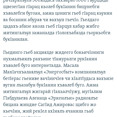
рачIаралъулъ 500ялдаса бахъараб I000 гъурщиде
щвезегIан гIарац кьолеб букIанин бицунебги
хъвалебги бугоан, амма цониги гьеб гIарац кьунин
ва босанин абурав чи вахъун гьечIо. Гьелдаго
цадахъ абизе ккола гьеб гIарцул хабар жибго
митингалъул заманалда гIолохъабазда гьоркьобги
букIанилан.
Гьединго гьеб акциялде жидеего бокьичIониги
нухмалъиялъ рахъине тIамуралги рукIанин
хъвалеб буго интернеталда. Масала
МахIачхъалаялъул «Энергосбыт» компаниялъул
бетIерас гьениве вачIинчIев чи хIалтIудаса вахъизе
вугин лъазабун букIанин хъвалеб буго. Амма
митингалъул жигарай гIахьалчIужу, мугIалим
ГIабдулаева Аленаца «Эркенлъи» радиоялъе
бицана жиндие СагIид Амировас щибго жо
кьечIин, жий рекIел ахIиялъ ячанила гьаб