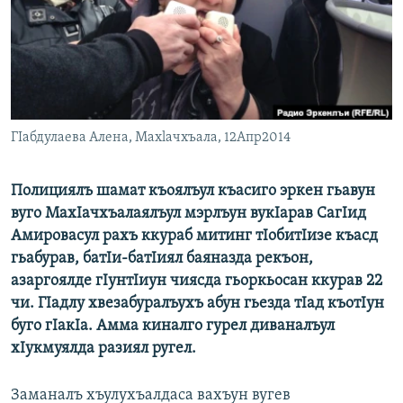
РАСПИСАНИЕ ВЕЩАНИЯ
ПОДПИШИТЕСЬ НА РАССЫЛКУ
СОЦИАЛЬНЫЕ СЕТИ
ГIабдулаева Алена, Махlачхъала, 12Aпр2014
Полициялъ шамат къоялъул къасиго эркен гьавун
вуго МахIачхъалаялъул мэрлъун вукIарав СагIид
Все сайты РСЕ/РС
Амировасул рахъ ккураб митинг тIобитIизе къасд
гьабурав, батIи-батIиял баяназда рекъон,
азаргоялде гIунтIиун чиясда гьоркьосан ккурав 22
чи. ГIадлу хвезабуралъухъ абун гьезда тIад къотIун
буго гIакIа. Амма киналго гурел диваналъул
хIукмуялда разиял ругел.
Заманалъ хъулухъалдаса вахъун вугев