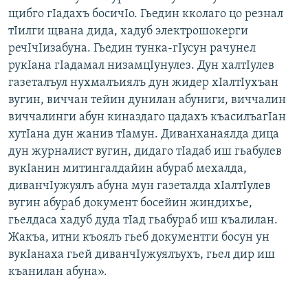
щибго гIадахъ босичIо. Гьедин кколаго цо резнал
тIилги щвана дида, хадуб электрошокерги
речIчIизабуна. Гьедин тунка-гIусун рачунел
рукIана гIадамал низамцIунулез. Дун халтIулев
газеталъул нухмалъиялъ дун жидер хIалтIухъан
вугин, виччан тейин дунилан абуниги, виччалин
виччалинги абун киназдаго цадахъ къасилъагIан
хутIана дун жанив тIамун. Диванханаялда дица
дун журналист вугин, дидаго тIадаб иш гьабулев
вукIанин митингалдайин абураб мехалда,
диванчIужуялъ абуна мун газеталда хIалтIулев
вугин абураб документ босейин жиндихъе,
гьелдаса хадуб дуда тIад гьабураб иш къалилан.
Жакъа, итни къоялъ гьеб документги босун ун
вукIанаха гьей диванчIужуялъухъ, гьел дир иш
къанилан абуна».