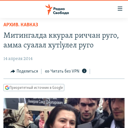
Ссылки
для
упрощенного
АРХИВ. КАВКАЗ
ПРОГРАММЫ
доступа
Митингалда ккурал риччан руго,
ПОДКАСТЫ
Вернуться
амма суалал хутlулел руго
к
АВТОРСКИЕ ПРОЕКТЫ
основному
14 апреля 2014
ЦИТАТЫ СВОБОДЫ
содержанию
Вернутся
МНЕНИЯ
Поделиться
Читать без VPN
к
КУЛЬТУРА
главной
Приоритетный источник в Google
навигации
IDEL.РЕАЛИИ
Вернутся
КАВКАЗ.РЕАЛИИ
к
СЕВЕР.РЕАЛИИ
поиску
СИБИРЬ.РЕАЛИИ