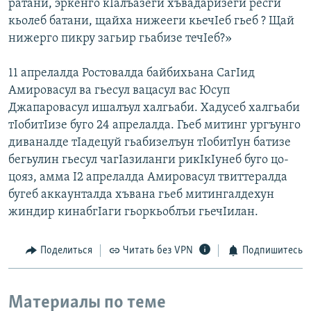
ратани, эркенго кIалъазеги хъвадаризеги ресги
кьолеб батани, щайха нижееги кьечIеб гьеб ? Щай
нижерго пикру загьир гьабизе течIеб?»
11 апрелалда Ростовалда байбихьана СагIид
Амировасул ва гьесул вацасул вас Юсуп
Джапаровасул ишалъул халгьаби. Хадусеб халгьаби
тIобитIизе буго 24 апрелалда. Гьеб митинг ургъунго
диваналде тIадецуй гьабизелъун тIобитIун батизе
бегьулин гьесул чагIазиланги рикIкIунеб буго цо-
цояз, амма I2 апрелалда Амировасул твиттералда
бугеб аккаунталда хъвана гьеб митингалдехун
жиндир кинабгIаги гьоркьоблъи гьечIилан.
Поделиться
Читать без VPN
Подпишитесь
Материалы по теме