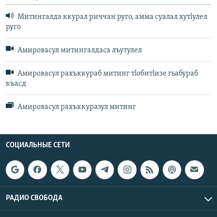
Митингалда ккурал риччан руго, амма суалал хутlулел
руго
Амировасул митингалдаса лъутулел
Амировасул рахъккураб митинг тlобитlизе гьабураб
къасд
Амировасул рахъккуразул митинг
СОЦИАЛЬНЫЕ СЕТИ
РАДИО СВОБОДА