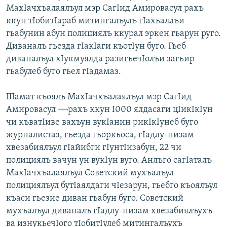
МахIачхъалаялъул мэр СагIид Амировасул рахъ
ккун тIобитIараб митингалъулъ гIахьаллъи
гьабунин абун полициялъ ккурал эркен гьарун руго.
Диваналъ гьезда гIакIаги къотIун буго. Гьеб
диваналъул хIукмуялда разигьечIолъи загьир
гьабулеб буго гьел гIадамаз.
Шамат къоялъ МахIачхъалаялъул мэр СагIид
Амировасул ¬¬рахъ ккун I000 ялдасаги цIикIкIун
чи къватIиве вахъун вукIанин рикIкIунеб буго
журналистаз, гьезда гьоркьоса, гIадлу-низам
хвезабиялъул гIайибги гIунтIизабун, 22 чи
полициялъ вачун ун вукIун вуго. Анлъго сагIаталъ
МахIачхъалаялъул Советский мухъалъул
полициялъул бутIаялдаги чIезарун, гьебго къоялъул
къаси гьезие диван гьабун буго. Советский
мухъалъул диваналъ гIадлу-низам хвезабиялъухъ
ва изнукьечIого тIобитIулеб митингалъухъ