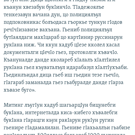
къанун хвезабун букIинчIо. ТIадежоялъе
тенкезавун вачана дун, цо полициялъул
подпоковникас болъодаса гъоркье тункун гIодов
речIчIизавизе вахъана. Гьениб полициялъул
бутIаялдаги махIцараб цо картIинир руссинарун
рукIана ниж. Чи ккун хадуб цIезе кколел хасал
документалги цIечIо гьез, протоколги хъвачIо.
Къануналде данде кколареб хIалалъ хIалтIилел
рукIана гьел къуваталъул идарабазул хIалтIухъаби.
Гьединлъидал дица гьеб иш гьедин тезе гьечIо,
гIагараб заманалда гьез гьабуралде данде гIарза
хъвазе буго».
Митинг лъугIун хадуб шагьарцIун бицунебги
букIана, интернеталда киса-кибего хъвалебги
букIана гIарацги кьун ракIарун рукIун ругин
гьенире гIадамалилан. Гьениве гIахьаллъи гьабизе