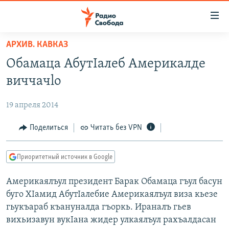
Ссылки
для
упрощенного
АРХИВ. КАВКАЗ
ПРОГРАММЫ
доступа
Обамаца АбутIалеб Америкалде
ПОДКАСТЫ
Вернуться
виччачlо
к
АВТОРСКИЕ ПРОЕКТЫ
основному
19 апреля 2014
ЦИТАТЫ СВОБОДЫ
содержанию
Вернутся
МНЕНИЯ
Поделиться
Читать без VPN
к
КУЛЬТУРА
главной
Приоритетный источник в Google
навигации
IDEL.РЕАЛИИ
Вернутся
Америкаялъул президент Барак Обамаца гъул басун
КАВКАЗ.РЕАЛИИ
к
буго ХIамид АбутIалебие Америкаялъул виза кьезе
СЕВЕР.РЕАЛИИ
поиску
гьукъараб къануналда гъоркь. Ираналъ гьев
вихьизавун вукIана жидер улкаялъул рахъалдасан
СИБИРЬ.РЕАЛИИ