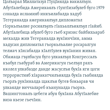
Цолъарал Миллатазул ГIуцIиялда вакиллъун.
РАСПИСАНИЕ ВЕЩАНИЯ
АбутIалебида Америкаялъ гIунтIизабулеб буго 1979
ПОДПИШИТЕСЬ НА РАССЫЛКУ
соналда исламияб инкъилабалда хадуб
Тегераналда америкаялъул дипломатал
гIоркьлъалие росиялъулъ гIахьаллъиялъул гIайиб.
СОЦИАЛЬНЫЕ СЕТИ
АбутIалебица абулеб буго гьеб кризис байбихьараб
мехалда жив Тегераналда вукIинчIин, амма
хадусан дипломатал гъоркьлъалие росаралгун
телмач хIисабалда хIалтIулев вукIанин живан.
Обамаца гъулбасун буго улкаялъул Конгрессалъ
Все сайты РСЕ/РС
къабул гьабураб ва Америкагун гьелъул рахъ
кколел улкабазде данде жасуслъи букIа яги цоги
террористияб хIаракатчилъиялда букIа гьабиялда
гъорлъ рукIиналда щаклъи бугев бокьарав чи
улкаялде виччалареб къануналда гъоркь.
Вашингтоналъ цебеги абун букIана АбутIалебие
виза кьезе гьечIин.