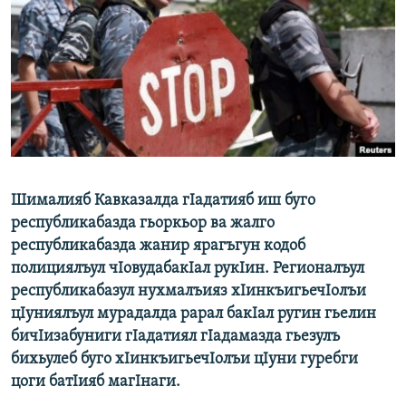
РАСПИСАНИЕ ВЕЩАНИЯ
ПОДПИШИТЕСЬ НА РАССЫЛКУ
СОЦИАЛЬНЫЕ СЕТИ
Шималияб Кавказалда гIадатияб иш буго
Все сайты РСЕ/РС
республикабазда гьоркьор ва жалго
республикабазда жанир ярагъгун кодоб
полициялъул чIовудабакIал рукIин. Регионалъул
республикабазул нухмалъияз хIинкъигьечIолъи
цIуниялъул мурадалда рарал бакIал ругин гьелин
бичIизабуниги гIадатиял гIадамазда гьезулъ
бихьулеб буго хIинкъигьечIолъи цIуни гуребги
цоги батIияб магIнаги.