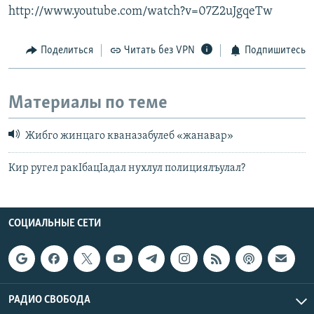
http://www.youtube.com/watch?v=07Z2uJgqeTw
Поделиться
Читать без VPN
Подпишитесь
Материалы по теме
Жибго жинцаго кваназабулеб «жанавар»
Кир ругел ракIбацIадал нухлул полициялъулал?
СОЦИАЛЬНЫЕ СЕТИ
РАДИО СВОБОДА