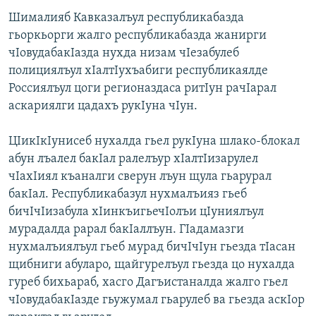
Шималияб Кавказалъул республикабазда
гьоркьорги жалго республикабазда жанирги
чIовудабакIазда нухда низам чIезабулеб
полициялъул хIалтIухъабиги республикаялде
Россиялъул цоги регионаздаса ритIун рачIарал
аскариялги цадахъ рукIуна чIун.
ЦIикIкIунисеб нухалда гьел рукIуна шлако-блокал
абун лъалел бакIал ралелъур хIалтIизарулел
чIахIиял къаналги сверун лъун щула гьарурал
бакIал. Республикабазул нухмалъияз гьеб
бичIчIизабула хIинкъигьечIолъи цIуниялъул
мурадалда рарал бакIаллъун. ГIадамазги
нухмалъиялъул гьеб мурад бичIчIун гьезда тIасан
щибниги абуларо, щайгурелъул гьезда цо нухалда
гуреб бихьараб, хасго Дагъистаналда жалго гьел
чIовудабакIазде гьужумал гьарулеб ва гьезда аскIор