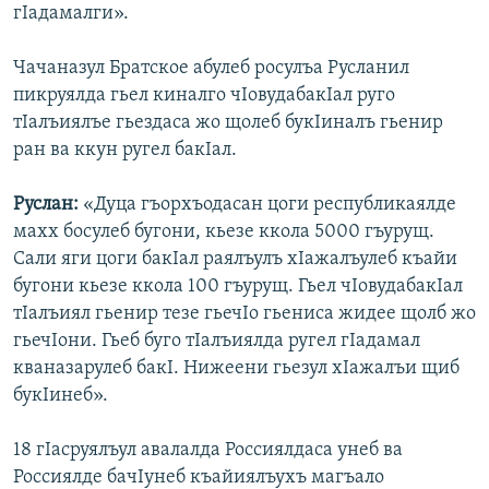
гIадамалги».
Чачаназул Братское абулеб росулъа Русланил
пикруялда гьел киналго чIовудабакIал руго
тIалъиялъе гьездаса жо щолеб букIиналъ гьенир
ран ва ккун ругел бакIал.
Руслан:
«Дуца гъорхъодасан цоги республикаялде
махх босулеб бугони, кьезе ккола 5000 гъурущ.
Сали яги цоги бакIал раялъулъ хIажалъулеб къайи
бугони кьезе ккола 100 гъурущ. Гьел чIовудабакIал
тIалъиял гьенир тезе гьечIо гьениса жидее щолб жо
гьечIони. Гьеб буго тIалъиялда ругел гIадамал
кваназарулеб бакI. Нижеени гьезул хIажалъи щиб
букIинеб».
18 гIасруялъул авалалда Россиялдаса унеб ва
Россиялде бачIунеб къайиялъухъ магъало