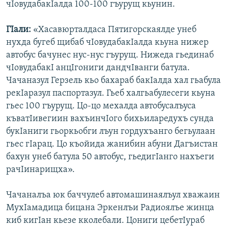
чIовудабакIалда 100-100 гъурущ кьунин.
ГIали:
«Хасавюрталдаса Пятигорскаялде унеб
нухда бугеб щибаб чIовудабакIалда кьуна нижер
автобус бачунес нус-нус гъурущ. Нижеда гьединаб
чIовудабакI анцIгониги дандчIванги батула.
Чачаназул Герзель кьо бахараб бакIалда хал гьабула
рекIаразул паспортазул. Гьеб халгьабулесеги кьуна
гьес 100 гъурущ. Цо-цо мехалда автобусалъуса
къватIивегиин вахъинчIого бихьиларедухъ сунда
букIаниги гьоркьобги лъун гордухъанго бегьулаан
гьес гIарац. Цо къойида жанибин абуни Дагъистан
бахун унеб батула 50 автобус, гьедигIанго нахъеги
рачIинарищха».
Чачаналъа юк баччулеб автомашинаялъул хважаин
МухIамадица бицана Эркенлъи Радиоялъе жинца
киб кигIан кьезе кколебали. Цониги цебетIураб