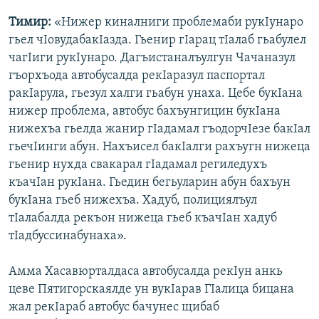
Тимир:
«Нижер киналниги проблемаби рукIунаро
гьел чIовудабакIазда. Гьенир гIарац тIалаб гьабулел
чагIиги рукIунаро. Дагъистаналъулгун Чачаназул
гъорхъода автобусалда рекIаразул паспортал
ракIарула, гьезул халги гьабун унаха. Цебе букIана
нижер проблема, автобус бахъунгицин букIана
нижехъа гьелда жанир гIадамал гъодорчIезе бакIал
гьечIинги абун. Нахъисел бакIалги рахъугн нижеца
гьенир нухда свакарал гIадамал региледухъ
къачIан рукIана. Гьедин бегьуларин абун бахъун
букIана гьеб нижехъа. Хадуб, полициялъул
тIалабалда рекъон нижеца гьеб къачIан хадуб
тIадбуссинабунаха».
Амма Хасавюрталдаса автобусалда рекIун анкь
цеве Пятигорскаялде ун вукIарав ГIалица бицана
жал рекIараб автобус бачунес щибаб