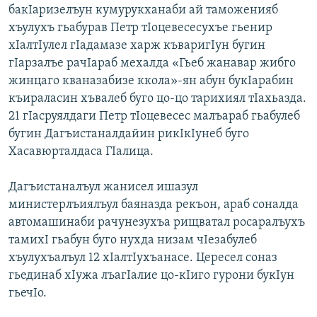
бакIаризелъун кумурукханаби ай таможенияб
хъулухъ гьабурав Петр тIоцевесесухъе гьенир
хIалтIулел гIадамазе харж къваригIун бугин
гIарзалъе рачIараб мехалда «Гьеб жанавар жибго
жинцаго кваназабизе ккола»-ян абун букIарабин
къираласин хъвалеб буго цо-цо тарихиял тIахьазда.
21 гIасруялдаги Петр тIоцевесес малъараб гьабулеб
бугин Дагъистаналдайин рикIкIунеб буго
Хасавюрталдаса ГIалица.
Дагъистаналъул жанисел ишазул
министерлъиялъул баяназда рекъон, араб соналда
автомашинаби рачунезухъа рищватал росаралъухъ
тамихI гьабун буго нухда низам чIезабулеб
хъулухъалъул 12 хIалтIухъанасе. Цересел соназ
гьединаб хIужа лъагIалие цо-кIиго гурони букIун
гьечIо.