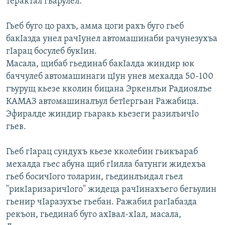
терактал гьарулел.
Гьеб буго цо рахъ, амма цоги рахъ буго гьеб
бакIазда унел рачIунел автомашинаби рачунезухъа
гIарац босулеб букIин.
Масала, щибаб гьединаб бакIалда жиндир юк
баччулеб автомашинаги цIун унев мехалда 50-100
гъурущ кьезе кколин бицана Эркенлъи Радиоялъе
КАМАЗ автомашиналъул бетIергьан Ражабица.
Эфиралде жиндир гьаракь кьезеги разилъичIо
гьев.
Гьеб гIарац сундухъ кьезе кколебин гьикъараб
мехалда гьес абуна щиб гIилла батунги жидехъа
гьеб босичIого толарин, гьединлъидал гьел
"рикIаризаричIого" жидеца рачIинахъего бегьулин
гьенир чIаразухъе гьебан. Ражабил рагIабазда
рекъон, гьединаб буго ахIвал-хIал, масала,