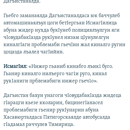
Дагъистаналда.
Гьебго заманаялда Дагъистаналдаса юк баччулеб
автомашинаялъул цоги бетIергьан ИсмагIилица
абуна жидер нухда букIунеб полициялъулгун яги
чIовудабакIазда рукIунел низам цIунулелгун
киналгIаги проблемаби гьечIин жал киналго ругин
цоцазда лъалел чагIийин.
ИсмагIил:
«Нижер гьаниб кинабго лъик1 буго.
Гьанир киналго нилъерго чаг1и руго, кинал
рук1аниги прблемабиги нижер гьеч1о».
Дагъистан бахун унагоги чIовудабакIазда жидеца
гIарацги кьезе кколарин, бицинегIанасел
проблемабиги гьенир рукIунарин абуна
Хасавюрталдаса Пятигорскаялде автобусалда
гIадамал раччулев Тимирица.