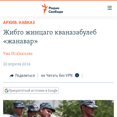
Ссылки
для
упрощенного
АРХИВ. КАВКАЗ
ПРОГРАММЫ
доступа
Жибго жинцаго кваназабулеб
ПОДКАСТЫ
Вернуться
«жанавар»
к
АВТОРСКИЕ ПРОЕКТЫ
основному
Ума ИсхIакъова
ЦИТАТЫ СВОБОДЫ
содержанию
Вернутся
22 апреля 2014
МНЕНИЯ
к
КУЛЬТУРА
Поделиться
Читать без VPN
главной
навигации
IDEL.РЕАЛИИ
Вернутся
Приоритетный источник в Google
КАВКАЗ.РЕАЛИИ
к
СЕВЕР.РЕАЛИИ
поиску
СИБИРЬ.РЕАЛИИ