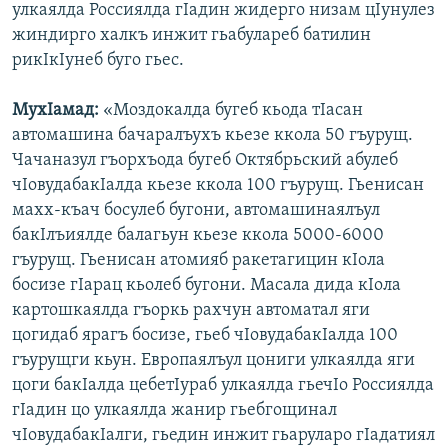
улкаялда Россиялда гIадин жидерго низам цIунулез
жиндирго халкъ инжит гьабулареб батилин
рикIкIунеб буго гьес.
МухIамад:
«Моздокалда бугеб кьода тIасан
автомашина бачаралъухъ кьезе ккола 50 гъурущ.
Чачаназул гъорхъода бугеб Октябрьский абулеб
чIовудабакIалда кьезе ккола 100 гъурущ. Гьенисан
махх-къач босулеб бугони, автомашинаялъул
бакIлъиялде балагьун кьезе ккола 5000-6000
гъурущ. Гьенисан атомияб ракетагицин кIола
босизе гIарац кьолеб бугони. Масала дида кIола
картошкаялда гъоркь рахчун автоматал яги
цогидаб ярагъ босизе, гьеб чIовудабакIалда 100
гъурущги кьун. Европаялъул цониги улкаялда яги
цоги бакIалда цебетIураб улкаялда гьечIо Россиялда
гIадин цо улкаялда жанир гьебгощинал
чIовудабакIалги, гьедин инжит гьаруларо гIадатиял