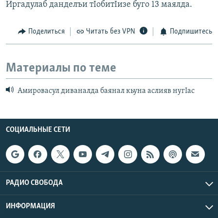
Иргадулаб данделъи тIобитIизе буго 13 маялда.
Поделиться
Читать без VPN
Подпишитесь
Материалы по теме
Амировасул диваналда баянал кьуна аслияв нугIас
СОЦИАЛЬНЫЕ СЕТИ
РАДИО СВОБОДА
ИНФОРМАЦИЯ