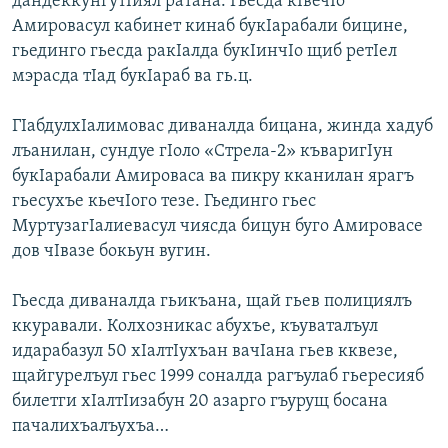
дандеккунгутIиял ратана. Гьесда кIвечIо
Амировасул кабинет кинаб букIарабали бицине,
гьединго гьесда ракIалда букIинчIо щиб ретIел
мэрасда тIад букIараб ва гь.ц.
ГIабдулхIалимовас диваналда бицана, жинда хадуб
лъанилан, сундуе гIоло «Стрела-2» къваригIун
букIарабали Амироваса ва пикру кканилан ярагъ
гьесухъе кьечIого тезе. Гьединго гьес
МуртузагIалиевасул чиясда бицун буго Амировасе
дов чIвазе бокьун вугин.
Гьесда диваналда гьикъана, щай гьев полициялъ
ккуравали. Колхозникас абухъе, къуваталъул
идарабазул 50 хIалтIухъан вачIана гьев кквезе,
щайгурелъул гьес 1999 соналда рагъулаб гьересияб
билетги хIалтIизабун 20 азарго гъурущ босана
пачалихъалъухъа…