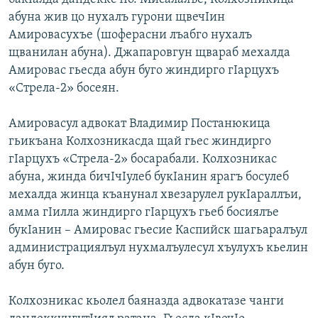
абуна жив цо нухалъ гурони щвечIин
Амировасухъе (шоферасни лъабго нухалъ
щванилан абуна). Джапаровгун щвараб мехалда
Амировас гьесда абун буго жиндирго гIарцухъ
«Стрела-2» босеян.
Амировасул адвокат Владимир Постанюкица
гьикъана Колхозникасда щай гьес жиндирго
гIарцухъ «Стрела-2» босарабали. Колхозникас
абуна, жинда бичIчIулеб букIанин ярагъ босулеб
мехалда жинца къанунал хвезарулел рукIараллъи,
амма гIилла жиндирго гIарцухъ гьеб босиялъе
букIанин – Амировас гьесие Каспийск шагьаралъул
администрациялъул нухмалъулесул хъулухъ кьелин
абун буго.
Колхозникас кьолел баяназда адвокатазе чанги