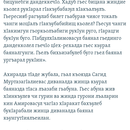
бицунебги дандеккечIо. Хадуб гьес бицана жиндие
кьолел рукIарал гIакъубабазул хIакъалъулъ.
Гьересияб рагъулаб билет гьабурав чиясе токалъ
чанги моцIалъ гIакъубабийищ кьолел? Гьесул чанги
хIакимгун гьоркьолъабиги рукIун руго, гIарацги
букIун буго. ГIабдулхIалимовасул баянал гьединго
дандекколел гьечIо цIех-рехалда гьес кьурал
баяналгунги. Гьелъ бихьизабулеб буго гьел баянал
ургъарал рукIин».
Ахиралда тIаде жубала, гьал къоязда Сагид
МуртазагIалиевас диваналда жинца кьурал
баяназда тIаса лъазаби гьабуна. Гьес абуна жив
хIинкъулев чи гурин ва жинда гурони лъаларин
кин Амировасул чагIаз хIаракат бахъулеб
букIарабали жинца диваналда баянал
кьунгутIиялъеилан.