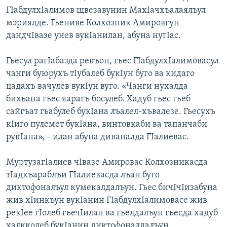
ГIабдулхIалимов щвезавунин МахIачхъалаялъул
мэриялде. Гьениве Колхозник Амировгун
дандчIвазе унев вукIанилан, абуна нугIас.
Гьесул рагIабазда рекъон, гьес ГIабдулхIалимовасул
чанги буюрухъ тIубалеб букIун буго ва кидаго
цадахъ вачулев вукIун вуго. «Чанги нухалда
бихьана гьес яарагъ босулеб. Хадуб гьес гьеб
сайгъат гьабулеб букIана лъалел-хъвалезе. Гьесухъ
кIиго пулемет букIана, винтовкаби ва тапанчаби
рукIана», - илан абуна диваналда ГIалиевас.
МуртузагIалиев чIвазе Амировас Колхозникасда
тIадкъараблъи ГIалиевасда лъан буго
диктофоналъул кумекалдалъун. Гьес бичIчIизабуна
жив хIинкъун вукIанин ГIабдулхIалимовасе жив
рекIее гIолеб гьечIилан ва гьелдалъун гьесда хадуб
халкколеб букIанин диктофоналдалъун.