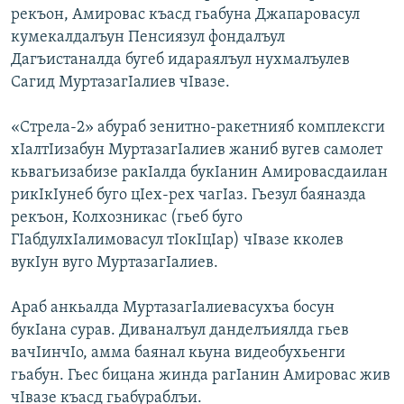
рекъон, Амировас къасд гьабуна Джапаровасул
кумекалдалъун Пенсиязул фондалъул
Дагъистаналда бугеб идараялъул нухмалъулев
Сагид МуртазагIалиев чIвазе.
«Стрела-2» абураб зенитно-ракетнияб комплексги
хIалтIизабун МуртазагIалиев жаниб вугев самолет
кьвагьизабизе ракIалда букIанин Амировасдаилан
рикIкIунеб буго цIех-рех чагIаз. Гьезул баяназда
рекъон, Колхозникас (гьеб буго
ГIабдулхIалимовасул тIокIцIар) чIвазе кколев
вукIун вуго МуртазагIалиев.
Араб анкьалда МуртазагIалиевасухъа босун
букIана сурав. Диваналъул данделъиялда гьев
вачIинчIо, амма баянал кьуна видеобухьенги
гьабун. Гьес бицана жинда рагIанин Амировас жив
чIвазе къасд гьабураблъи.