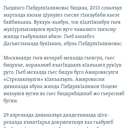
Гьединго ГIабдулхIалимовас бицана, 2013 соналъул
марталда низам цIунулез гьесие гIакъубаби кьезе
байбихьана. Вуххун-кьабун, ток хIалтIизабун гьев
мукIурлъизавулев вукIун вуго чамалиго такъсир
жинца гьабунилан абизе. Гьеб кинабго
Дагъистаналда букIанин, абуна ГIабдулхIалимовас.
Москваялде гьев вачараб мехалда гьевгун, гьес
бицухъе, нормалияб къагIидаялъ кIалъалел рукIун
руго. Гьеб мехалда гьес бицун буго Амировасулги
«Стрелаялъулги» хIакъалъулъ. Амировасни
диваналда абуна жинда ГIабдулхIалимов тIоцеве
вихьулев вугин ва гьес бицарабщинаб жо гьересияб
бугин.
29 апрелалда диваналъул данделъиялда цIех-
рехалда хъинтIарал документазул хал гьабулеб