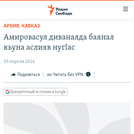
Ссылки
для
упрощенного
АРХИВ. КАВКАЗ
ПРОГРАММЫ
доступа
Амировасул диваналда баянал
ПОДКАСТЫ
Вернуться
кьуна аслияв нугIас
к
АВТОРСКИЕ ПРОЕКТЫ
основному
29 апреля 2014
ЦИТАТЫ СВОБОДЫ
содержанию
Вернутся
МНЕНИЯ
Поделиться
Читать без VPN
к
КУЛЬТУРА
главной
Приоритетный источник в Google
навигации
IDEL.РЕАЛИИ
Вернутся
КАВКАЗ.РЕАЛИИ
к
СЕВЕР.РЕАЛИИ
поиску
СИБИРЬ.РЕАЛИИ