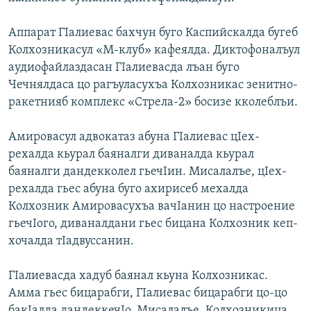
Аппарат ГIалиевас бахчун буго Каспийскалда бугеб
Колхозникасул «М-клуб» кафеялда. Диктофоналъул
аудиофайлаздасан ГIалиевасда лъан буго
Чечнялдаса цо рагъуласухъа Колхозникас зенитно-
ракетнияб комплекс «Стрела-2» босизе кколеблъи.
Амировасул адвокатаз абуна ГIалиевас цIех-
рехалда кьурал баяналги диваналда кьурал
баяналги дандекколел гьечIин. Мисалалъе, цIех-
рехалда гьес абуна буго ахирисеб мехалда
Колхозник Амировасухъа вачIанин цо настроение
гьечIого, диваналдани гьес бицана Колхозник кеп-
хочалда тIадвуссанин.
ГIалиевасда хадуб баянал кьуна Колхозникас.
Амма гьес бицарабги, ГIалиевас бицарабги цо-цо
бакIалда дандеккечIо. Мисалалъе, Колхозникица