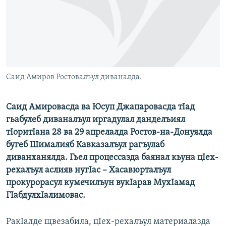
РАСПИСАНИЕ ВЕЩАНИЯ
ПОДПИШИТЕСЬ НА РАССЫЛКУ
СОЦИАЛЬНЫЕ СЕТИ
Саид Амиров Ростовалъул диваналда.
Саид Амировасда ва Юсуп Джапаровасда тIад
гьабулеб диваналъул иргадулал данделъиял
Все сайты РСЕ/РС
тIоритIана 28 ва 29 апрелалда Ростов-на-Донуялда
бугеб Шималияб Кавказалъул рагъулаб
диванханялда. Гьел процессазда баянал кьуна цIех-
рехалъул аслияв нугIас – Хасавюрталъул
прокурорасул кумечилъун вукIарав МухIамад
ГIабдулхIалимовас.
РакIалде щвезабила, цIех-рехалъул материалазда