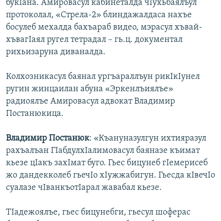
букIана. Амировасул кабинеталда чIухьбаялъул
протоколал, «Стрела-2» блиндажалдаса нахъе
босулеб мехалда бахъараб видео, мэрасул хъвай-
хъвагIаял ругел тетрадал – гь.ц. документал
рихьизаруна диваналда.
Колхозникасул баянал ургъараллъун рикIкIунел
ругин жинцаилан абуна «Эркенлъиялъе»
радиоялъе Амировасул адвокат Владимир
Постанюкица.
Владимир Постанюк
: «Къануназулгун ихтияразул
рахъалъан ГIабдулхIалимовасул баяназе къимат
кьезе цIакъ захIмат буго. Гьес бицунеб гIемерисеб
жо дандекколеб гьечIо хIужжабигун. Гьесда кIвечIо
суалазе чIванкъотIарал жавабал кьезе.
ТIадежоялъе, гьес бицунебги, гьесул шоферас