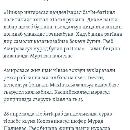
«Нижер интересал дандечIварал батIи-батIиял
политикиял ахIвал-хIалал рукIана. Дихъе чанги
хабар щолеб букIана, гьелдалъун дица хъизанцин
цогидаб улкаялде гочинабуна. Хадуб дида рагIана
дир самолет кьвагьизабизе бокьун бугин. Гьеб
Амировасул мурад бугин рагIана», - илан бицана
диваналда МуртазагIалиевас.
Амировасе жив щай чIвазе вокьун вукIаравали
рехсараб чанги мисал бачана гьес. Гьелги,
пенсиязул фондалъ МахIачхъалаялъул идарабазе
гьарулел халгьабиял, Каспийскалъул мэрасул
рищщиязда сверухъ хIаял ва гь.ц.
28 апрелалда тIобитIараб данделъиялда сурав
тIоцебе кьуна Кохозникасул шофер Мурад
ГIалиевас. Гьес бицана жинца чанги нухалда