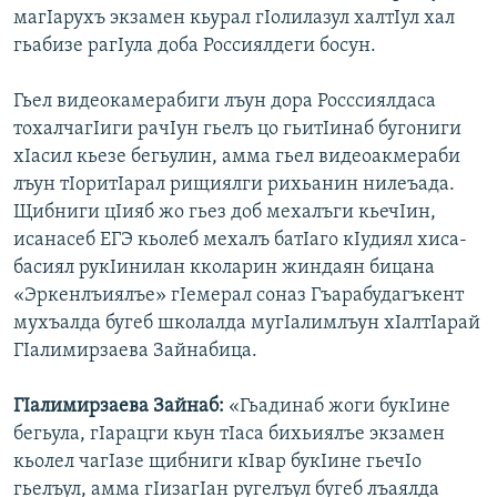
магIарухъ экзамен кьурал гIолилазул халтIул хал
гьабизе рагIула доба Россиялдеги босун.
Гьел видеокамерабиги лъун дора Росссиялдаса
тохалчагIиги рачIун гьелъ цо гьитIинаб бугониги
хIасил кьезе бегьулин, амма гьел видеоакмераби
лъун тIоритIарал рищиялги рихьанин нилеъада.
Щибниги цIияб жо гьез доб мехалъги кьечIин,
исанасеб ЕГЭ кьолеб мехалъ батIаго кIудиял хиса-
басиял рукIинилан кколарин жиндаян бицана
«Эркенлъиялъе» гIемерал соназ Гъарабудагъкент
мухъалда бугеб школалда мугIалимлъун хIалтIарай
ГIалимирзаева Зайнабица.
ГIалимирзаева Зайнаб:
«Гьадинаб жоги букIине
бегьула, гIарацги кьун тIаса бихьиялъе экзамен
кьолел чагIазе щибниги кIвар букIине гьечIо
гьелъул, амма гIизагIан ругелъул бугеб лъаялда