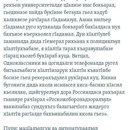
рекъон университеталде цIализе ине бокьарал,
гьединазе пайда букIине бегьула гьел хадуб
халкквезе рачIарал гIадамазул. Амма нилъер
гIадамал руго кутакалда бокьараб бакIалдаса нух
бахъизе къеркьолел гIадамал. Дун хIалтIулеб
заманалда дида гIемерал рихьана я полициялъул
хIалтIухъабазе, я кIалтIа тарал хъаравулзабазе
гIарац кьолеб букIараб куца. Ватцап,
Одноклассники ва цогидалги телефоналда ругел
бигьалъабиги хIалтIизарун хIалтIи къватIибе
босизе гьел рекерахъдулел рукIарал куц. Кинан
бугониги дида ккола исанасел хиса-басияз хIасил
кьелилан, щайгурелъул дора Россиялдаса рахъарал
гьанире рачIарал «Роскомоборонадзоралъул»
вакилзабаз сундухъго балагьичIого жидерго
хIалтIи рагIалде бахъинабилин ккола гьез».
ГIурус мацIалъулгун ва литератураялъул