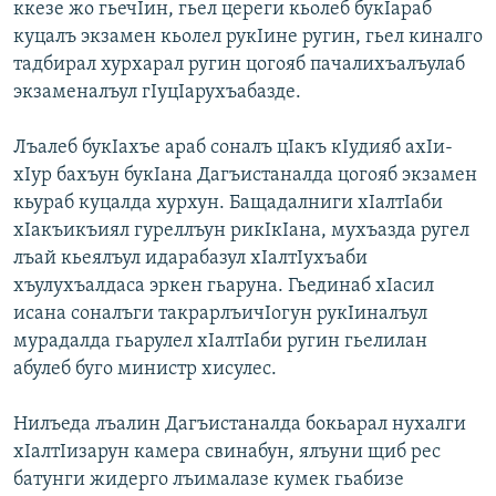
ккезе жо гьечIин, гьел цереги кьолеб букIараб
куцалъ экзамен кьолел рукIине ругин, гьел киналго
тадбирал хурхарал ругин цогояб пачалихъалъулаб
экзаменалъул гIуцIарухъабазде.
Лъалеб букIахъе араб соналъ цIакъ кIудияб ахIи-
хIур бахъун букIана Дагъистаналда цогояб экзамен
кьураб куцалда хурхун. Бащадалниги хIалтIаби
хIакъикъиял гуреллъун рикIкIана, мухъазда ругел
лъай кьеялъул идарабазул хIалтIухъаби
хъулухъалдаса эркен гьаруна. Гьединаб хIасил
исана соналъги такрарлъичIогун рукIиналъул
мурадалда гьарулел хIалтIаби ругин гьелилан
абулеб буго министр хисулес.
Нилъеда лъалин Дагъистаналда бокьарал нухалги
хIалтIизарун камера свинабун, ялъуни щиб рес
батунги жидерго лъималазе кумек гьабизе