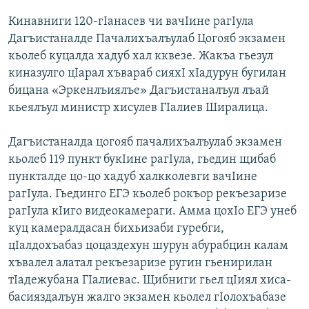
Кинавниги 120-гIанасев чи вачIине рагIула
Дагъистаналде Пачалихъалъулаб Цогояб экзамен
кьолеб куцалда хадуб хал кквезе. Жакъа гьезул
киназулго цIарал хъвараб сияхI хIадурун бугилан
бицана «Эркенлъиялъе» Дагъистаналъул лъай
кьеялъул министр хисулев ГIалиев Ширалица.
Дагъистаналда цогояб пачалихъалъулаб экзамен
кьолеб 119 пункт букIине рагIула, гьедин щибаб
пункталде цо-цо хадуб халкколевги вачIине
рагIула. Гьединго ЕГЭ кьолеб рокъор рекъезаризе
рагIула кIиго видеокамераги. Амма цохIо ЕГЭ унеб
куц камералдасан бихьизаби гуребги,
цIалдохъабаз цоцаздехун шурун абурабцин калам
хъвалел алатал рекъезаризе ругин гьенирилан
тIадежубана ГIалиевас. Щибниги гьел цIиял хиса-
басияздалъун жалго экзамен кьолел гIолохъабазе