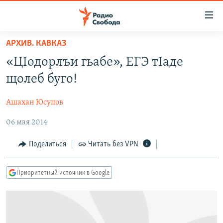
Ссылки
для
упрощенного
АРХИВ. КАВКАЗ
ПРОГРАММЫ
доступа
«ЦIодорлъи гьабе», ЕГЭ тIаде
ПОДКАСТЫ
Вернуться
щолеб буго!
к
АВТОРСКИЕ ПРОЕКТЫ
основному
Ашахан Юсупов
ЦИТАТЫ СВОБОДЫ
содержанию
Вернутся
06 мая 2014
МНЕНИЯ
к
КУЛЬТУРА
Поделиться
Читать без VPN
главной
навигации
IDEL.РЕАЛИИ
Вернутся
Приоритетный источник в Google
КАВКАЗ.РЕАЛИИ
к
СЕВЕР.РЕАЛИИ
поиску
СИБИРЬ.РЕАЛИИ