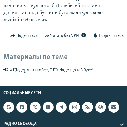
пачалихъалъул цогояб тIоцебесеб экзамен
Дагъистаналда букIине буго маялъул къоло
лъабабилеб къоялъ.
Поделиться
Читать без VPN
Подпишитесь
Материалы по теме
«ЦIодорлъи гьабе», ЕГЭ тIаде щолеб буго!
СОЦИАЛЬНЫЕ СЕТИ
РАДИО СВОБОДА