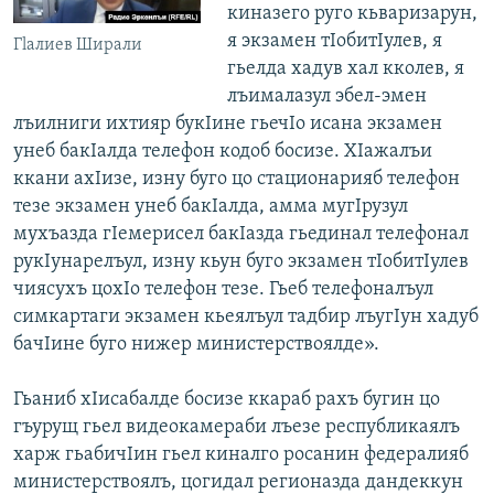
киназего руго кьваризарун,
я экзамен тIобитIулев, я
Гlалиев Ширали
гьелда хадув хал кколев, я
лъималазул эбел-эмен
лъилниги ихтияр букIине гьечIо исана экзамен
унеб бакIалда телефон кодоб босизе. ХIажалъи
ккани ахIизе, изну буго цо стационарияб телефон
тезе экзамен унеб бакIалда, амма мугIрузул
мухъазда гIемерисел бакIазда гьединал телефонал
рукIунарелъул, изну кьун буго экзамен тIобитIулев
чиясухъ цохIо телефон тезе. Гьеб телефоналъул
симкартаги экзамен кьеялъул тадбир лъугIун хадуб
бачIине буго нижер министерствоялде».
Гьаниб хIисабалде босизе ккараб рахъ бугин цо
гъурущ гьел видеокамераби лъезе республикаялъ
харж гьабичIин гьел киналго росанин федералияб
министерствоялъ, цогидал регионазда дандеккун