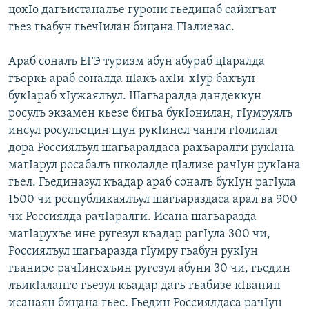
цохIо дагъистаналъе гурони гьединаб сайигъат
гьез гьабун гьечIилан бицана ГIалиевас.
Араб соналъ ЕГЭ туризм абун абураб цIаралда
гъоркь араб соналда цIакъ ахIи-хIур бахъун
букIараб хIужаялъул. Шагьаралда дандеккун
росулъ экзамен кьезе бигьа букIонилан, гIумруялъ
инсул росулъецин щун рукIинел чанги гIолилал
дора Россиялъул шагьаралдаса рахъаралги рукIана
магIарул росабалъ школалде цIализе рачIун рукIана
гьел. Гьединазул къадар араб соналъ букIун рагIула
1500 чи республикаялъул шагьараздаса арал ва 900
чи Россиялда рачIаралги. Исана шагьаразда
магIарухъе ине ругезул къадар рагIула 300 чи,
Россиялъул шагьаразда гIумру гьабун рукIун
гьанире рачIинехъин ругезул абуни 30 чи, гьедин
лъикIаланго гьезул къадар дагь гьабизе кIванин
исанаян бицана гьес. Гьедин Россиялдаса рачIун