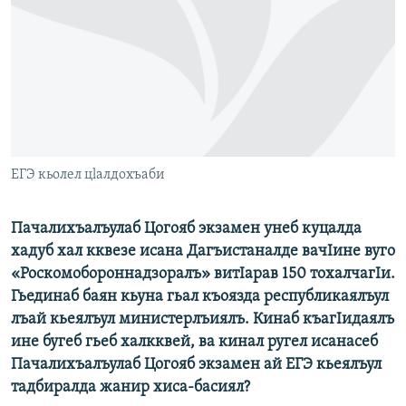
РАСПИСАНИЕ ВЕЩАНИЯ
ПОДПИШИТЕСЬ НА РАССЫЛКУ
СОЦИАЛЬНЫЕ СЕТИ
ЕГЭ кьолел цlалдохъаби
Все сайты РСЕ/РС
Пачалихъалъулаб Цогояб экзамен унеб куцалда
хадуб хал кквезе исана Дагъистаналде вачIине вуго
«Роскомобороннадзоралъ» витIарав 150 тохалчагIи.
Гьединаб баян кьуна гьал къоязда республикаялъул
лъай кьеялъул министерлъиялъ. Кинаб къагIидаялъ
ине бугеб гьеб халкквей, ва кинал ругел исанасеб
Пачалихъалъулаб Цогояб экзамен ай ЕГЭ кьеялъул
тадбиралда жанир хиса-басиял?