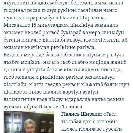
лъугьонин цIалдохъабазул эбел эмен, амма исана
гьединал ресал гьезул рукIине гьечIилан чанго
нухалъ такрар гьабуна ГIалиев Ширалица.
Мисалалъе 15 минуталдаса цIикIкIун заманалъ
экзамен кьолеб рокъоб букIараб камера свинабун
бугони киналго хIалтIаби къабул гьаричIеллъун, ай
экзамен кьечIилан рикIкIине рагIула.
Видеокамералде бахъараб запись цIунизе рагIула
лъабго моцIалъ, нагагь гьеб лъабго моцIида жаниб
цониги г1унгутIи батизе кIвани видеозаписалда,
гьеб мехалъги рикIкIине рагIула экзаменазул
хIалтIаби, хIатта гьелда рекъон хIажатаб балги щун
цIализе жаниве цIализе ворчIун вукIун
ватанигицин гьев цIалул идараллда нахъе рехизе
вугилан абуна Ширали ГIалиевас.
ГIалиев Ширали
: «Гьел
тIалабал цохIо экзамен
кьолел гIолилазе гурелги