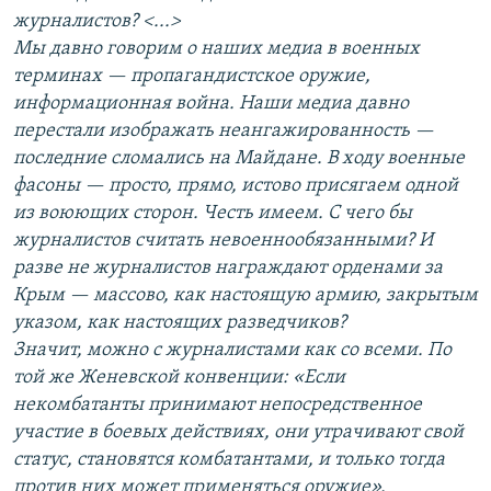
журналистов? <...>
Мы давно говорим о наших медиа в военных
терминах — пропагандистское оружие,
информационная война. Наши медиа давно
перестали изображать неангажированность —
последние сломались на Майдане. В ходу военные
фасоны — просто, прямо, истово присягаем одной
из воюющих сторон. Честь имеем. С чего бы
журналистов считать невоеннообязанными? И
разве не журналистов награждают орденами за
Крым — массово, как настоящую армию, закрытым
указом, как настоящих разведчиков?
Значит, можно с журналистами как со всеми. По
той же Женевской конвенции: «Если
некомбатанты принимают непосредственное
участие в боевых действиях, они утрачивают свой
статус, становятся комбатантами, и только тогда
против них может применяться оружие».