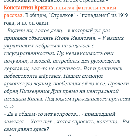
боевиками в Славянске Игоря Стрелкова -
Константин Крылов
написал фантастический
рассказ
. В общем, "Стрелков" - "попаданец" из 1919
года, и не он один:
- Видите ли, какое дело, - в который уж раз
принялся объяснять Игорь Иванович. – У наших
украинских небратьев не задалось с
государственностью. Ну, независимость они
получили, а людей, потребных для руководства
державой, как-то не случилось. Вот и решились
побеспокоить мёртвых. Нашли сильную
армянскую ведьму, пообещали ей то и сё. Провели
обряд Низведения Душ прямо на центральной
площади Киева. Под видом гражданского протеста
<...>
- Да в общем-то нет вопросов… - пришедший
замялся. – Хотя нет… хотел спросить, конечно… Вы
сами давно здесь?