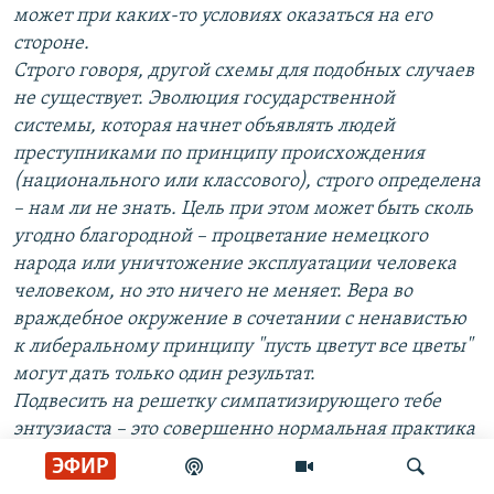
может при каких-то условиях оказаться на его
стороне.
Строго говоря, другой схемы для подобных случаев
не существует. Эволюция государственной
системы, которая начнет объявлять людей
преступниками по принципу происхождения
(национального или классового), строго определена
– нам ли не знать. Цель при этом может быть сколь
угодно благородной – процветание немецкого
народа или уничтожение эксплуатации человека
человеком, но это ничего не меняет. Вера во
враждебное окружение в сочетании с ненавистью
к либеральному принципу "пусть цветут все цветы"
могут дать только один результат.
Подвесить на решетку симпатизирующего тебе
энтузиаста – это совершенно нормальная практика
для 37-38 годов и теперь нам следует удивляться не
ЭФИР
тому, насколько точно пророссийские активисты со