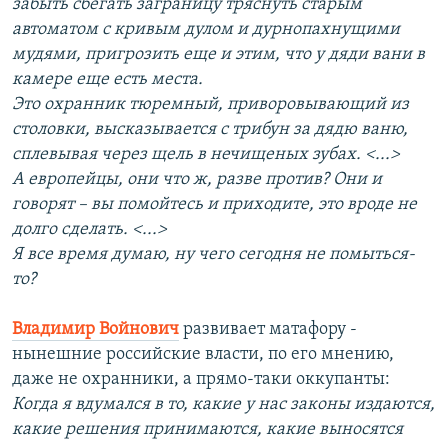
забыть сбегать заграницу тряснуть старым
автоматом с кривым дулом и дурнопахнущими
мудями, пригрозить еще и этим, что у дяди вани в
камере еще есть места.
Это охранник тюремный, приворовывающий из
столовки, высказывается с трибун за дядю ваню,
сплевывая через щель в нечищеных зубах. <...>
А европейцы, они что ж, разве против? Они и
говорят – вы помойтесь и приходите, это вроде не
долго сделать. <...>
Я все время думаю, ну чего сегодня не помыться-
то?
Владимир Войнович
развивает матафору -
нынешние российские власти, по его мнению,
даже не охранники, а прямо-таки оккупанты:
Когда я вдумался в то, какие у нас законы издаются,
какие решения принимаются, какие выносятся