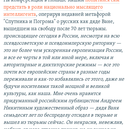
На конференции в Польше Кашин
попытался сам
предстать в роли национально мыслящего
интеллигента
, оперируя недавней метафорой
"Спутника и Погрома" о русских как дяде Ване,
вышедшем на свободу после 70 лет тюрьмы.
происходящее сегодня в России, несмотря на всю
псевдосоветскую и псевдоимперскую риторику —
это не более чем ускоренная европеизация России,
и все ее черты в той или иной мере, включая и
авторитарные и диктаторские режимы — все это
почти все европейские страны в разные годы
переживали и как-то избавлялись от этого, даже не
будучи носителями такой мощной и великой
культуры, как наша. Мне очень нравится
придуманный российским публицистом Андреем
Никитиным художественный образ — дядя Ваня
семьдесят лет по беспределу отсидел в тюрьме и
вышел из тюрьмы сейчас. Он некрасив, невежлив,