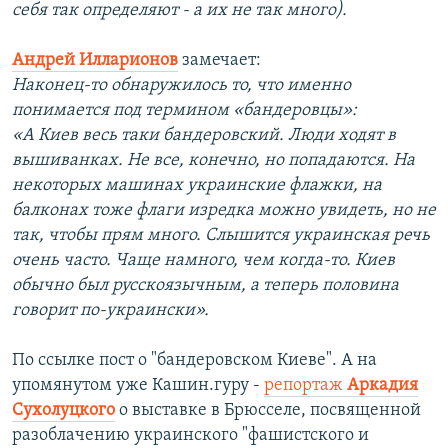
себя так определяют - а их не так много).
Андрей Илларионов
замечает:
Наконец-то обнаружилось то, что именно
понимается под термином «бандеровцы»:
«А Киев весь таки бандеровский. Люди ходят в
вышиванках. Не все, конечно, но попадаются. На
некоторых машинах украинские флажки, на
балконах тоже флаги изредка можно увидеть, но не
так, чтобы прям много. Слышится украинская речь
очень часто. Чаще намного, чем когда-то. Киев
обычно был русскоязычным, а теперь половина
говорит по-украински».
По ссылке пост о "бандеровском Киеве". А на
упомянутом уже Кашин.гуру -
репортаж
Аркадия
Сухолуцкого
о выставке в Брюсселе, посвященной
разоблачению украинского "фашистского и