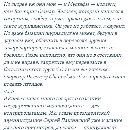
Но скорее уж они мои — и Мустафы — коллеги,
чем Виктория Сюмар. Человек, который нанялся в
госорганы, вообще теряет право судить о том, что
такое журналистика. Он уже не работает, а служит.
Но даже бывший журналист не может, будучи в
здравом уме, обвинить в перевозке оружия
телерепортеров, ехавших в машине какого-то
боевика. Разве непонятно, что они не в состоянии,
да и не вправе, запретить ему перевозить в
багажнике хоть трупы? С таким же успехом
оператор Discovery Channel мог бы запрещать гиене
поедать птенцов.
<...>
В Киеве сейчас много говорят о создании
государственного медиахолдинга — для
контрпропаганды. И.о. главы президентской
администрации Сергей Пашинский уже и здание
для него присмотрел, да какое — причудливый