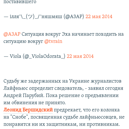
поставившего
— iлля¯\_(ツ)_/¯няшмяш (@A3AP)
22 мая 2014
@A3AP
Ситуация вокруг Эха начинает походить на
ситуацию вокруг
@tvrain
— Viola (@_ViolaOdorata_)
22 мая 2014
Судьбу же задержанных на Украине журналистов
Лайфньюс определит следователь, - заявил сегодня
Андрей Парубий. Пока решение о предъявлении
им обвинения не принято.
Леонид Бершидский
предрекает, что его колонка
на "Снобе", посвященная судьбе лайфньюсовцев, не
понравится ни их защитникам, ни противникам.