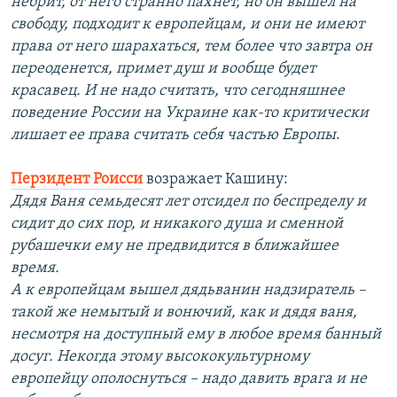
небрит, от него странно пахнет, но он вышел на
свободу, подходит к европейцам, и они не имеют
права от него шарахаться, тем более что завтра он
переоденется, примет душ и вообще будет
красавец. И не надо считать, что сегодняшнее
поведение России на Украине как-то критически
лишает ее права считать себя частью Европы
.
Перзидент Роисси
возражает Кашину:
Дядя Ваня семьдесят лет отсидел по беспределу и
сидит до сих пор, и никакого душа и сменной
рубашечки ему не предвидится в ближайшее
время.
А к европейцам вышел дядьванин надзиратель –
такой же немытый и вонючий, как и дядя ваня,
несмотря на доступный ему в любое время банный
досуг. Некогда этому высококультурному
европейцу ополоснуться – надо давить врага и не