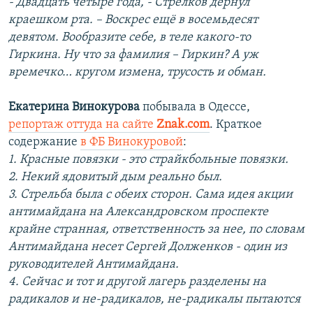
- Двадцать четыре года, - Стрелков дёрнул
краешком рта. – Воскрес ещё в восемьдесят
девятом. Вообразите себе, в теле какого-то
Гиркина. Ну что за фамилия – Гиркин? А уж
времечко… кругом измена, трусость и обман.
Екатерина Винокурова
побывала в Одессе,
репортаж оттуда на сайте
Znak.com
. Краткое
содержание
в ФБ Винокуровой
:
1. Красные повязки - это страйкбольные повязки.
2. Некий ядовитый дым реально был.
3. Стрельба была с обеих сторон. Сама идея акции
антимайдана на Александровском проспекте
крайне странная, ответственность за нее, по словам
Антимайдана несет Сергей Долженков - один из
руководителей Антимайдана.
4. Сейчас и тот и другой лагерь разделены на
радикалов и не-радикалов, не-радикалы пытаются