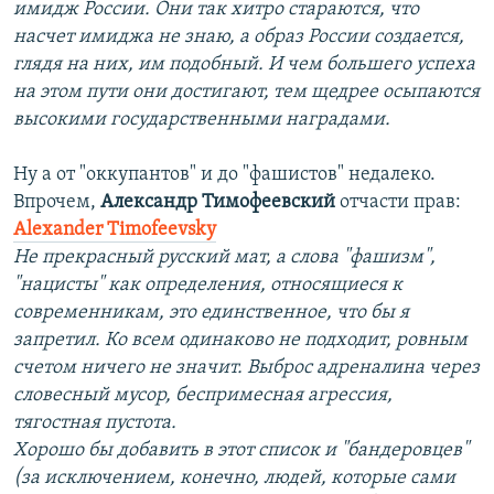
имидж России. Они так хитро стараются, что
насчет имиджа не знаю, а образ России создается,
глядя на них, им подобный. И чем большего успеха
на этом пути они достигают, тем щедрее осыпаются
высокими государственными наградами.
Ну а от "оккупантов" и до "фашистов" недалеко.
Впрочем,
Александр Тимофеевский
отчасти прав:
Alexander Timofeevsky
Не прекрасный русский мат, а слова "фашизм",
"нацисты" как определения, относящиеся к
современникам, это единственное, что бы я
запретил. Ко всем одинаково не подходит, ровным
счетом ничего не значит. Выброс адреналина через
словесный мусор, беспримесная агрессия,
тягостная пустота.
Хорошо бы добавить в этот список и "бандеровцев"
(за исключением, конечно, людей, которые сами