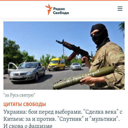
Ссылки
для
упрощенного
ПРОГРАММЫ
доступа
ПОДКАСТЫ
Вернуться
к
АВТОРСКИЕ ПРОЕКТЫ
основному
ЦИТАТЫ СВОБОДЫ
содержанию
Вернутся
МНЕНИЯ
к
КУЛЬТУРА
главной
навигации
IDEL.РЕАЛИИ
"за Русь святую"
Вернутся
КАВКАЗ.РЕАЛИИ
ЦИТАТЫ СВОБОДЫ
к
Украина: бои перед выборами. "Сделка века" с
СЕВЕР.РЕАЛИИ
поиску
Китаем: за и против. "Спутник" и "мультики".
СИБИРЬ.РЕАЛИИ
И снова о фашизме