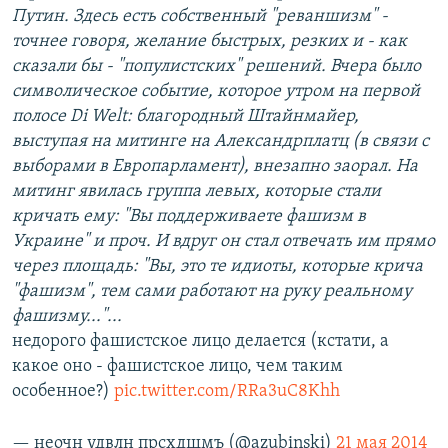
Путин. Здесь есть собственный "реваншизм" -
точнее говоря, желание быстрых, резких и - как
сказали бы - "популистских" решений. Вчера было
символическое событие, которое утром на первой
полосе Di Welt: благородный Штайнмайер,
выступая на митинге на Александрплатц (в связи с
выборами в Европарламент), внезапно заорал. На
митинг явилась группа левых, которые стали
кричать ему: "Вы поддерживаете фашизм в
Украине" и проч. И вдруг он стал отвечать им прямо
через площадь: "Вы, это те идиоты, которые крича
"фашизм", тем сами работают на руку реальному
фашизму..."...
недорого фашистское лицо делается (кстати, а
какое оно - фашистское лицо, чем таким
особенное?)
pic.twitter.com/RRa3uC8Khh
— неочн удвлн прсхдщмъ (@azubinski)
21 мая 2014