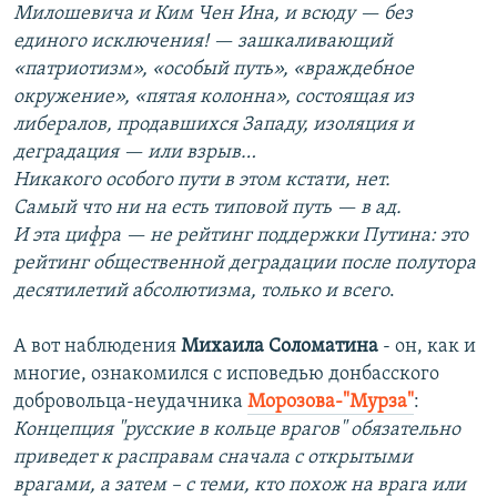
Милошевича и Ким Чен Ина, и всюду — без
единого исключения! — зашкаливающий
«патриотизм», «особый путь», «враждебное
окружение», «пятая колонна», состоящая из
либералов, продавшихся Западу, изоляция и
деградация — или взрыв…
Никакого особого пути в этом кстати, нет.
Самый что ни на есть типовой путь — в ад.
И эта цифра — не рейтинг поддержки Путина: это
рейтинг общественной деградации после полутора
десятилетий абсолютизма, только и всего
.
А вот наблюдения
Михаила Соломатина
- он, как и
многие, ознакомился с исповедью донбасского
добровольца-неудачника
Морозова-"Мурза"
:
Концепция "русские в кольце врагов" обязательно
приведет к расправам сначала с открытыми
врагами, а затем – с теми, кто похож на врага или