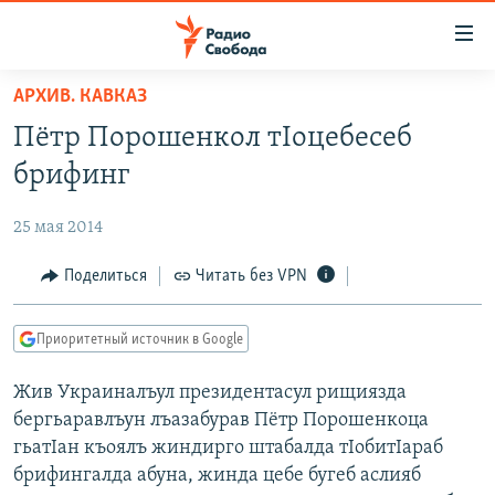
Ссылки
для
упрощенного
АРХИВ. КАВКАЗ
ПРОГРАММЫ
доступа
Пётр Порошенкол тIоцебесеб
ПОДКАСТЫ
Вернуться
брифинг
к
АВТОРСКИЕ ПРОЕКТЫ
основному
25 мая 2014
ЦИТАТЫ СВОБОДЫ
содержанию
Вернутся
МНЕНИЯ
Поделиться
Читать без VPN
к
КУЛЬТУРА
главной
Приоритетный источник в Google
навигации
IDEL.РЕАЛИИ
Вернутся
Жив Украиналъул президентасул рищиязда
КАВКАЗ.РЕАЛИИ
к
бергьаравлъун лъазабурав Пётр Порошенкоца
СЕВЕР.РЕАЛИИ
поиску
гьатIан къоялъ жиндирго штабалда тIобитIараб
брифингалда абуна, жинда цебе бугеб аслияб
СИБИРЬ.РЕАЛИИ