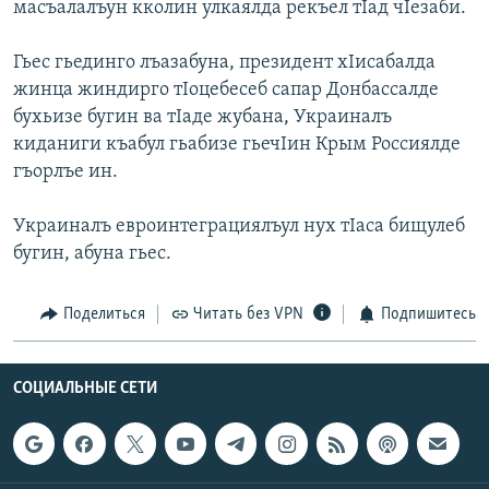
масъалалъун кколин улкаялда рекъел тIад чIезаби.
РАСПИСАНИЕ ВЕЩАНИЯ
ПОДПИШИТЕСЬ НА РАССЫЛКУ
Гьес гьединго лъазабуна, президент хIисабалда
жинца жиндирго тIоцебесеб сапар Донбассалде
бухьизе бугин ва тIаде жубана, Украиналъ
СОЦИАЛЬНЫЕ СЕТИ
киданиги къабул гьабизе гьечIин Крым Россиялде
гъорлъе ин.
Украиналъ евроинтеграциялъул нух тIаса бищулеб
бугин, абуна гьес.
Все сайты РСЕ/РС
Поделиться
Читать без VPN
Подпишитесь
СОЦИАЛЬНЫЕ СЕТИ