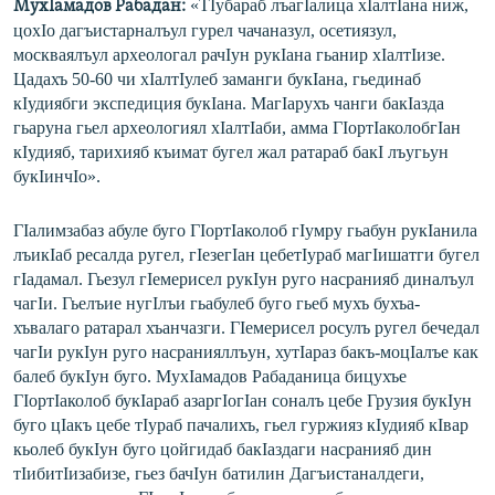
«ТIубараб лъагIалица хIалтIана ниж,
МухIамадов Рабадан:
цохIо дагъистарналъул гурел чачаназул, осетиязул,
москваялъул археологал рачIун рукIана гьанир хIалтIизе.
Цадахъ 50-60 чи хIалтIулеб заманги букIана, гьединаб
кIудиябги экспедиция букIана. МагIарухъ чанги бакIазда
гьаруна гьел археологиял хIалтIаби, амма ГIортIаколобгIан
кIудияб, тарихияб къимат бугел жал ратараб бакI лъугьун
букIинчIо».
ГIалимзабаз абуле буго ГIортIаколоб гIумру гьабун рукIанила
лъикIаб ресалда ругел, гIезегIан цебетIураб магIишатги бугел
гIадамал. Гьезул гIемерисел рукIун руго насранияб диналъул
чагIи. Гьелъие нугIлъи гьабулеб буго гьеб мухъ бухъа-
хъвалаго ратарал хъанчазги. ГIемерисел росулъ ругел бечедал
чагIи рукIун руго насранияллъун, хутIараз бакъ-моцIалъе как
балеб букIун буго. МухIамадов Рабаданица бицухъе
ГIортIаколоб букIараб азаргIогIан соналъ цебе Грузия букIун
буго цIакъ цебе тIураб пачалихъ, гьел гуржияз кIудияб кIвар
кьолеб букIун буго цойгидаб бакIаздаги насранияб дин
тIибитIизабизе, гьез бачIун батилин Дагъистаналдеги,