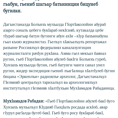
гьабун, гьениб шагьар батанинцин бицунеб
бугилан.
Дагъистаналда Болъихъ мухъалда ГIортIаколойин абураб
азарго соналъ цебего букIараб некIсияб, кутакалда цебе
тIураб шагьар батун бугинги абун ахIи –хIур бахъинабуна
гьал къояз журналистаз. Гьелъул хIакъалъулъ репортажал
рахъине Россиялъул федералиял каналазулгицин
журналисталги рачIун рукIана. Амма гьел мекъал баянал
ругин, гьеб ГIортIаколойин абулеб бакIги Болъихъ гуреб,
Хунзахъ мухъалда бугин, гьеб батунги чанги санал унел
ругин, жидер экспедиция гьениб лъагIалица хIалтIулеб бугин
бицана «Эркенлъи» радиоялъе археолог, Дагъистаналъул
ГIелмияб централъул тарихалъул ва археологиялъул
институталъул гIелмияв хIалтIухъан МухIамадов Рабаданица.
«Гьеб ГIортIаколойин абулеб бакI буго
МухIамадов Рабадан:
Хунзахъ мухъалъул КIудияб ГьоцIалъ росдада аскIоб, авар
гIурул рагIалда бугеб бакI. Гьеб буго росу букIараб бакI,