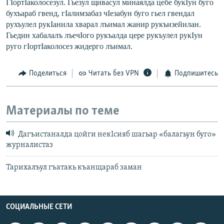
ГIортIаколосезул
. Гьезул щивасул минаялда цебе букIун буго
бухъараб гвенд, гIалимзабаз чIезабун буго гьел гвендал
рухъулел рукIанила хварал лъимал жанир рукъизейилан.
Гьедин хабалалъ лъечIого рукъалда цере рукъулел рукIун
руго гIортIаколосез жидерго лъимал.
Поделиться
Читать без VPN
Подпишитесь
Материалы по теме
Дагъистаналда цойги некIсияб шагьар «балагьун буго»
журналистаз
Тарихалъул гъатакь къанщараб заман
СОЦИАЛЬНЫЕ СЕТИ