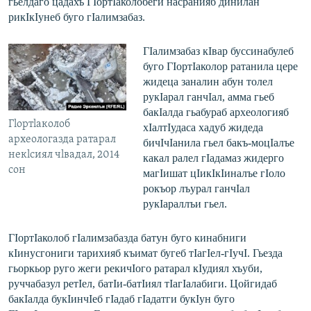
гьелдаго цадахъ ГIортIаколобеги насранияб динилан
рикIкIунеб буго гIалимзабаз.
ГIалимзабаз кIвар буссинабулеб
буго ГIортIаколор ратанила цере
жидеца заналин абун толел
рукIарал ганчIал, амма гьеб
бакIалда гьабураб археологияб
Гlортlаколоб
хIалтIудаса хадуб жидеда
археологазда ратарал
бичIчIанила гьел бакъ-моцIалъе
некlсиял чlвадал, 2014
какал ралел гIадамаз жидерго
сон
магIишат цIикIкIиналъе гIоло
рокъор лъурал ганчIал
рукIараллъи гьел.
ГIортIаколоб гIалимзабазда батун буго кинабниги
кIинусгониги тарихияб къимат бугеб тIагIел-гIучI. Гьезда
гьоркьор руго жеги рекичIого ратарал кIудиял хъуби,
руччабазул ретIел, батIи-батIиял тIагIалабиги. Цойгидаб
бакIалда букIинчIеб гIадаб гIадатги букIун буго