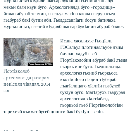
журналистаз кIудияб шагьар букIанин гьенибилан абун
мекъи баян кьун буго. Археологиялда буго «городище»
йилан абураб термин, гьелъул магIна ккола сверун къед
гьабураб бакI бугин аби. ГьелдасангIаги босун батилаха
журналистаз, гьениб кIудияб шагьар букIанин абураб баян».
Исана хасалихъе ГьоцIалъ
ГЭСалъул плотинаялъубе лъим
биччан хадуб гьеб
ГIортIаколобин абураб бакI лъеда
гъоркь ине буго. Гьединлъидал
Гlортlаколоб
археологаз гьениб гьоркьоса
археологазда ратарал
къотIичIого гIадин тIубараб
некlсиял чlвадал, 2014
лъагIалицаго хIалтIи гьабулеб
сон
букIун буго. МагIарухъ гьарурал
археологиял хIалтIабазда
гьоркьоб гьеб ГIортIаколобгIан
тарихияб къимат бугеб цониги бакI букIун гьечIо.