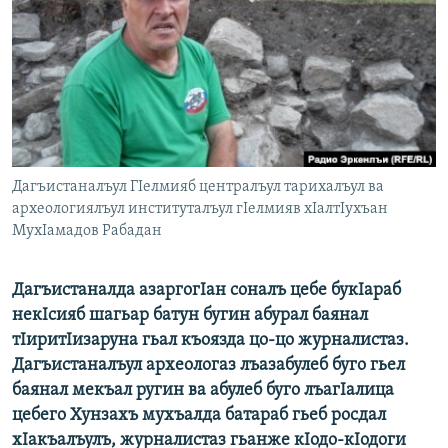
РАСПИСАНИЕ ВЕЩАНИЯ
ПОДПИШИТЕСЬ НА РАССЫЛКУ
СОЦИАЛЬНЫЕ СЕТИ
Дагъистаналъул ГIелмияб централъул тарихалъул ва
археологиялъул институталъул гIелмияв хIалтIухъан
МухIамадов Рабадан
Все сайты РСЕ/РС
Дагъистаналда азаргогIан соналъ цебе букIараб
некIсияб шагьар батун бугин абурал баянал
тIиритIизаруна гьал къоязда цо-цо журналистаз.
Дагъистаналъул археологаз лъазабулеб буго гьел
баянал мекъал ругин ва абулеб буго лъагIалица
цебего Хунзахъ мухъалда батараб гьеб росдал
хIакъалъулъ, журналистаз гьанже кIодо-кIодоги