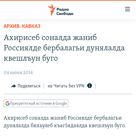
Ссылки
для
упрощенного
АРХИВ. КАВКАЗ
ПРОГРАММЫ
доступа
Ахирисеб соналда жаниб
ПОДКАСТЫ
Вернуться
Россиялде бербалагьи дунялалда
к
АВТОРСКИЕ ПРОЕКТЫ
квешлъун буго
основному
ЦИТАТЫ СВОБОДЫ
содержанию
04 июня 2014
Вернутся
МНЕНИЯ
к
Поделиться
Читать без VPN
КУЛЬТУРА
главной
навигации
IDEL.РЕАЛИИ
Приоритетный источник в Google
Вернутся
КАВКАЗ.РЕАЛИИ
к
Ахирисеб соналда жаниб Россиялде бербалагьи
СЕВЕР.РЕАЛИИ
поиску
дунялалда бихьулеб къагIидаялда квешлъун буго.
СИБИРЬ.РЕАЛИИ