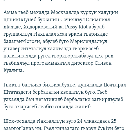
Амма гьеб мехалда Москваялда хурхун халуцин
цIцIикIкIунеб букIанин Сочиялъул Олимпиял
хIаязде, Ходорковский ва Pussy Riot абураб
группаялъул гIахьалал ясал эркен гьариялде
балагьичIогоян, абулеб буго Мэрилендалъул
университеталъул халкъазда гьоркьосеб
политикаялда ругел гьоркьорлъабазул цех-рех
гьабиялъул программаялъул директор Стивен
Куллица.
Гьикъа-бакъияз бихьизабухъе, дунялалда Цолъарал
Штатаздеги бербалагьи квешлъун буго. Гьеб
улкаялда бан негативияб бербалагьи загьирлъулеб
буго ахирисеб лъабго соналда жаниб.
ЦIех-рехалда гIахьаллъун вуго 24 улкаялдаса 25
азаргогIанав чи. Гьел киназдаго гьарун букIун буго