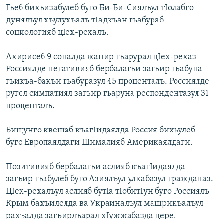
Гьеб бихьизабулеб буго Би-Би-Сиялъул тIолабго
РАСПИСАНИЕ ВЕЩАНИЯ
дунялъул хъулухъалъ тIадкъан гьабураб
ПОДПИШИТЕСЬ НА РАССЫЛКУ
социологияб цIех-рехалъ.
СОЦИАЛЬНЫЕ СЕТИ
Ахирисеб 9 соналда жанир гьарурал цIех-рехаз
Россиялде негативияб бербалагьи загьир гьабуна
гьикъа-бакъи гьабуразул 45 проценталъ. Россиялде
ругел симпатиял загьир гьаруна респондентазул 31
проценталъ.
Все сайты РСЕ/РС
Бищунго квешаб къагIидаялда Россия бихьулеб
буго Европаялдаги Шималияб Америкаялдаги.
Позитивияб бербалагьи аслияб къагIидаялда
загьир гьабулеб буго Азиялъул улкабазул гражданаз.
ЦIех-рехалъул аслияб бутIа тIобитIун буго Россиялъ
Крым бахъилелда ва Украиналъул машрикъалъул
рахъалда загьирлъарал хIужжабазда цере.