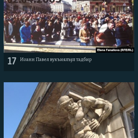
17
Иоанн Павел вукъиялъул тадбир