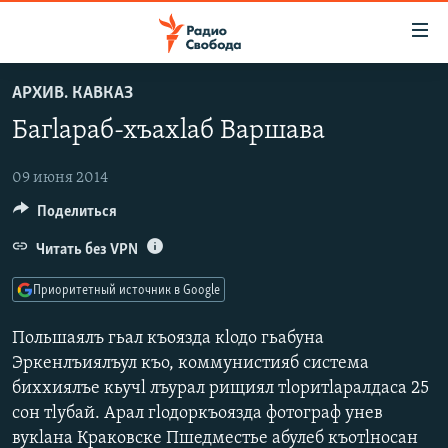
Ссылки
для
упрощенного
АРХИВ. КАВКАЗ
ПРОГРАММЫ
доступа
Багlараб-хъахlаб Варшава
ПОДКАСТЫ
Вернуться
к
АВТОРСКИЕ ПРОЕКТЫ
09 июня 2014
основному
Поделиться
ЦИТАТЫ СВОБОДЫ
содержанию
Вернутся
МНЕНИЯ
Читать без VPN
к
КУЛЬТУРА
Приоритетный источник в Google
главной
навигации
IDEL.РЕАЛИИ
Польшаялъ гьал къоязда кlодо гьабуна
Вернутся
КАВКАЗ.РЕАЛИИ
Эркенлъиялъул къо, коммунистияб система
к
биххиялъе кьучl лъурал рищиял тlоритlаралдаса 25
СЕВЕР.РЕАЛИИ
поиску
сон тlубай. Арал гlодоркъоязда фотограф унев
СИБИРЬ.РЕАЛИИ
вукlана Краковске Пшедместье абулеб къотlносан