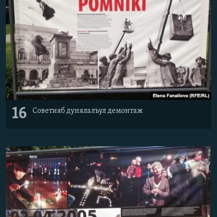
16
Советияб дунялалъул демонтаж