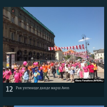
12
Рак унтиялде данде марш Avon