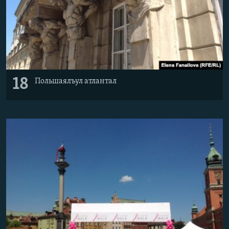
18
Польшаялъул атлантал