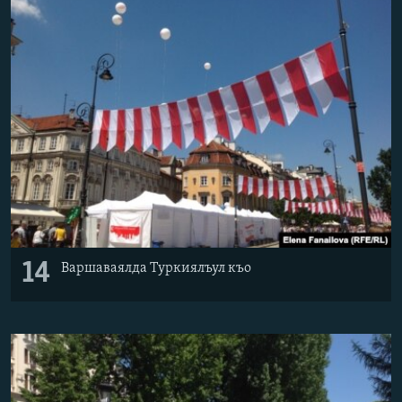
14
Варшаваялда Туркиялъул къо