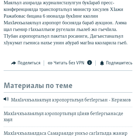
Маялъул ахиралда журналистазулгун букIараб пресс-
конференци
ялда транспорталъул министр хисулев ХIажи
Ражабовас бицана 6 июналда букIине кколин
МахIачхъалаялъул аэропорт босиялда бараб аукцион. Амма
щал гьенир гIахьаллъизе ругелали лъалеб жо гьечIила.
ТIубан аэропорталъул пакетал росаниги, Дагъистаналъул
хIукумат гьениса нахъе унин абураб магIна кколарила гьеб.
Поделиться
Читать без VPN
Подпишитесь
Материалы по теме
МахIачхъалаялъул аэропорталъул бетIергьан - Керимов
МахIачхъалаялъул аэропорталъул цIияв бетIергьанасде
хьул
МахIачхъалаялдаса Самараялде ункъо сагIаталда жанир