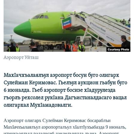
РАСПИСАНИЕ ВЕЩАНИЯ
ПОДПИШИТЕСЬ НА РАССЫЛКУ
СОЦИАЛЬНЫЕ СЕТИ
Аэропорт Уйташ
Все сайты РСЕ/РС
МахIачхъалаялъул аэропорт босун буго олигарх
Сулейман Керимовас. Гьелъул аукцион гьабун буго
6 июналда. Гьеб аэропорт босизе хIадурулезда
гъорлъ рехсолел рукIана Дагъистаналдасаго вацал
олигархал МухIамадовалги.
Аэропорт олигарх Сулейман Керимовас босараблъи
МахIачхъалаялъул аэропорталъул хIалтIухъабазда 9 июналъ,
итникъоялъул радалисеб данделъиялда лъана. Аэропорт