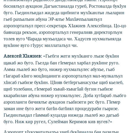
босиялъул аукцион Дагъистаналда гуреб, Ростовалда букIун
буго. Гьединлъидал жидеда щибниги мухIканлъи лъаларин
гьеб рахъалъин абуна ЭР-ялъе МахIачхъалаялъул
аэропорталъул пресс-секретарь ХIажиев Алексейица. Цо-цо
баяназда рекъон, аэропорталъул генералияв директорлъун
толев вуго ЧIарада мухъалдаса чи. Хадусев нухмалъиялда
вукIине вуго гIурус миллаталъул чи.
«Гьебги жеги мухIканго лъазе букIин
Алексей ХIажиев:
щакаб жо буго. Гьелда бан гIемерал харбал рукIине руго.
Амма лъалеб жо буго, нижер нухмалъулес абухъе, гьаб
гIагараб кIиго моцIицаниги аэропорталъул мал-мулкалъул
хIисаб гьабизе букIин. ЦIияв бетIергьанасухъе щиб кьелеб,
щиб толебани, гIемераб хъвай-хъвагIай бугин гьабизе
ккарабилан абуна нижер нухмалъулес. Доба хутIараб лъабго
аэропланги бичиялъе аукцион гьабизеги рес буго. ГIемер
заман ине буго жеги батIи-батIиял процедураби гьаризе.
Гьединлъидал гIаммаб куцалда нижеда лъалеб жо дагьаб
буго. Ниж кир ругел, Сулейман Керимов кив вугев?»
Аэропорт хIукуматалъухъа унеб букIиналда бан разилъи