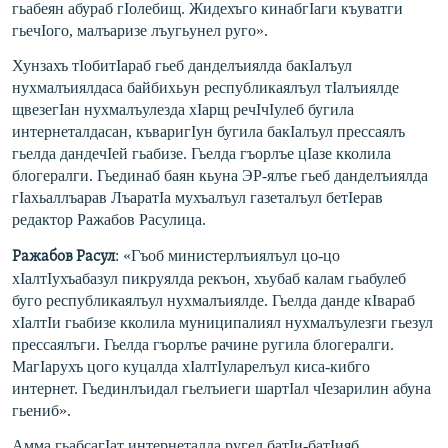
гьабеян абураб гIолебищ. Жидехъго кинабгIаги къуватги
гьечIого, малъаризе лъугьунел руго».
Хунзахъ тIобитIараб гьеб данделъиялда бакIалъул
нухмалъиялдаса байбихьун республикаялъул тIалъиялде
щвезегIан нухмалъулезда хIарщ речIчIулеб бугила
интернеталдасан, къваригIун бугила бакIалъул прессаялъ
гьелда дандечIей гьабизе. Гьелда гъорлъе цIазе кколила
блогералги. Гьединаб баян кьуна ЭР-ялъе гьеб данделъиялда
гIахьаллъарав ЛъаратIа мухъалъул газеталъул бетIерав
редактор Ражабов Расулица.
: «Гъоб министерлъиялъул цо-цо
Ражабов Расул
хIалтIухъабазул пикруялда рекъон, хъубаб калам гьабулеб
буго республикаялъул нухмалъиялде. Гьелда данде кIвараб
хIалтIи гьабизе кколила муниципалиял нухмалъулезги гьезул
прессаялъги. Гьелда гъорлъе рачине ругила блогералги.
МагIарухъ цого куцалда хIалтIуларелъул киса-кибго
интернет. Гьединлъидал гьелъиеги шартIал чIезарилин абуна
гьениб».
Амма гьабсагIат интернеталда ругел батIи-батIияб