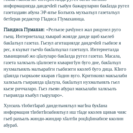
информациязда дандечIей гьабун бажаруларин бакIазда ругел
газетаздаян абуна ЭР-ялъе Болъихъ мухъалъул газеталъул
бетIерав редактор ГIадиса ГIумаханица.
: «Релъизе рачIунел жал рицунел руго
ГIандиса ГIумахан
гьещ. Интернеталад хъвараб жоялде данде щиб кьелеб
бакIалъул газетаз. Гьезул агитациялде дандечIей гьабизе я
рес, я къуват гьечIо бакIалъулал газетазул. Интернеталда
хъванщинаб жо цIалуларо бакIалда ругел газетаз. Масала,
газета халкъалъ цIализеги къваригIун буго дие, бакIалъул
нухмалъиялъ малъарабги гьабизеги кколеб буго дица. КIиго
цIаялда гьоркьове ккарав гIадин вуго. Критикиял макъалаби
халкъалъ гъираялда цIалула, бакIалъул нухмалъиялъ гьел
кьезе риччаларо. Гьез лъеян абурал макъалаби халкъалъ
гъираялда къабул гьаруларо».
Хунзахъ тIобитIараб данделъиялъул магIна букIана
информация тIибитIизабиялъу
л иш тIаде кколев щивав чияс
гьеб рахъалъ жинди-жиндир хIалтIи роцIцIинабизе кколин
абураб.