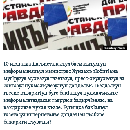
РАСПИСАНИЕ ВЕЩАНИЯ
ПОДПИШИТЕСЬ НА РАССЫЛКУ
СОЦИАЛЬНЫЕ СЕТИ
10 июналда Дагъистаналъул басмаялъулгун
Все сайты РСЕ/РС
информациялъул министрас Хунзахъ тIобитIана
мугIрузул мухъазул газетазул, пресс-хъулухъазул ва
сайтазул нухмалъулезулгун данделъи. Гьелдалъун
гьесие къваригIун буго бакIалъул нухмалъиялъе
информалатаздасан гьарулел бадирчIваязе, ва
какдариязе нухал къазе. Бугищха бакIалъул
газетазул интернеталъе дандечIей гьабизе
бажариги къуватги?