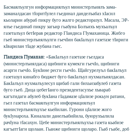
Басмаялъулгун информациялъул министерлъиялъ зама-
заманалдаса
н тIоритIулел гьединал данделъабаз хIасил
кьоларин абураб пикру буго жалго редакторазул. Масала, ЭР-
ялъе гьединаб пикру загьир гьабуна Болъихъ мухъалъул
газеталъул бетIерав редактор ГIандиса ГIумаханица. Жибго
гьеб министерлъиялъул
ги гьечIин бакIалъул газетазе тIириги
кIварилан тIаде жубана гьес.
: «БакIалъул газетазе гьелдаса
ГIандиса ГIумахан
(министерлъиялда
са) щибниги кумекги гьечIо, щибниги
асарги гьечIо. БукIине ресги гьечIо. Щайгурелуъл бакIалъул
газетазул кинабго бюджет буго бакIалъул нухмалъиялдасан.
БакIалъул нухмалъулесул щибаб гали бихьизабулеб газета
буго гьеб. Дица цебегIанго президентасухъе хъвараб
кагътидаги абулеб букIана гIадамазе цIализе рокьун ратани,
гьел газетал басмаялъулгун информациялъул
министерлъиялъух
ъе кьейилан. Гурони цIализе жого
букIунароха. Киналали данелъабийила, буюрухъалила
рачIуна тIасахун. Цебе министерлъиялъух
ъа газета кьабизе
кагъатгIаги щолаан. Гьанже щибниги щоларо. Гьаб гьабе, доб