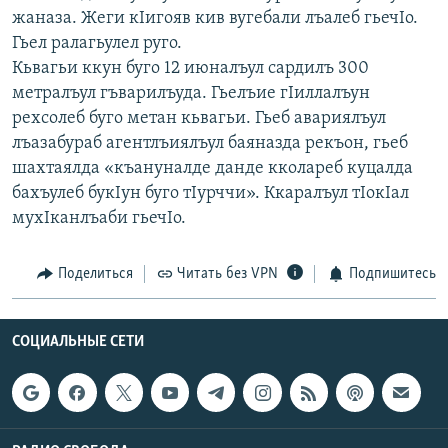
жаназа. Жеги кIигояв кив вугебали лъалеб гьечIо.
Гьел ралагьулел руго.
Кьвагьи ккун буго 12 июналъул сардилъ 300
метралъул гъварилъуда. Гьелъие гIиллалъун
рехсолеб буго метан кьвагьи. Гьеб авариялъул
лъазабураб агентлъиялъул баяназда рекъон, гьеб
шахтаялда «къануналде данде кколареб куцалда
бахъулеб букIун буго тIурччи». Ккаралъул тIокIал
мухIканлъаби гьечIо.
Поделиться
Читать без VPN
Подпишитесь
СОЦИАЛЬНЫЕ СЕТИ