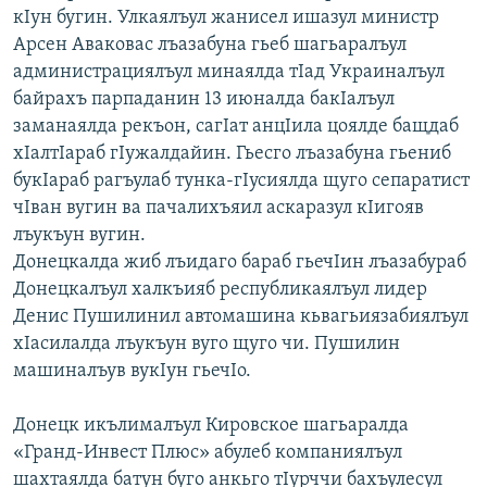
кIун бугин. Улкаялъул жанисел ишазул министр
РАСПИСАНИЕ ВЕЩАНИЯ
Арсен Аваковас лъазабуна гьеб шагьаралъул
ПОДПИШИТЕСЬ НА РАССЫЛКУ
администрациялъул минаялда тIад Украиналъул
байрахъ парпаданин 13 июналда бакIалъул
СОЦИАЛЬНЫЕ СЕТИ
заманаялда рекъон, сагIат анцIила цоялде бащдаб
хIалтIараб гIужалдайин. Гьесго лъазабуна гьениб
букIараб рагъулаб тунка-гIусиялда щуго сепаратист
чIван вугин ва пачалихъяил аскаразул кIигояв
лъукъун вугин.
Донецкалда жиб лъидаго бараб гьечIин лъазабураб
Все сайты РСЕ/РС
Донецкалъул халкъияб республикаялъул лидер
Денис Пушилинил автомашина кьвагьиязабиялъул
хIасилалда лъукъун вуго щуго чи. Пушилин
машиналъув вукIун гьечIо.
Донецк икълималъул Кировское шагьаралда
«Гранд-Инвест Плюс» абулеб компаниялъул
шахтаялда батун буго анкьго тIурччи бахъулесул