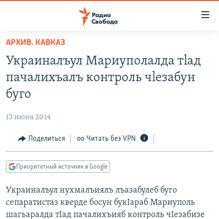
Ссылки
для
упрощенного
АРХИВ. КАВКАЗ
ПРОГРАММЫ
доступа
Украиналъул Мариуполалда тlад
ПОДКАСТЫ
Вернуться
пачалихъалъ контроль чlезабун
к
АВТОРСКИЕ ПРОЕКТЫ
буго
основному
ЦИТАТЫ СВОБОДЫ
содержанию
13 июня 2014
Вернутся
МНЕНИЯ
к
Поделиться
Читать без VPN
КУЛЬТУРА
главной
навигации
IDEL.РЕАЛИИ
Приоритетный источник в Google
Вернутся
КАВКАЗ.РЕАЛИИ
к
Украиналъул нухмалъиялъ лъазабулеб буго
СЕВЕР.РЕАЛИИ
поиску
сепаратистаз кверде босун букIараб Мариуполь
СИБИРЬ.РЕАЛИИ
шагьаралда тIад пачалихъияб контроль чIезабизе