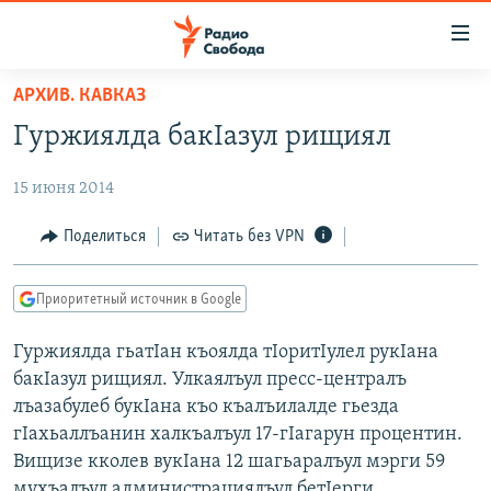
Ссылки
для
упрощенного
АРХИВ. КАВКАЗ
ПРОГРАММЫ
доступа
Гуржиялда бакIазул рищиял
ПОДКАСТЫ
Вернуться
к
15 июня 2014
АВТОРСКИЕ ПРОЕКТЫ
основному
ЦИТАТЫ СВОБОДЫ
Поделиться
Читать без VPN
содержанию
Вернутся
МНЕНИЯ
к
Приоритетный источник в Google
КУЛЬТУРА
главной
Гуржиялда гьатIан къоялда тIоритIулел рукIана
навигации
IDEL.РЕАЛИИ
бакIазул рищиял. Улкаялъул пресс-централъ
Вернутся
КАВКАЗ.РЕАЛИИ
лъазабулеб букIана къо къалъилалде гьезда
к
СЕВЕР.РЕАЛИИ
гIахьаллъанин халкъалъул 17-гIагарун процентин.
поиску
Вищизе кколев вукIана 12 шагьаралъул мэрги 59
СИБИРЬ.РЕАЛИИ
мухъалъул администрациялъул бетIерги.