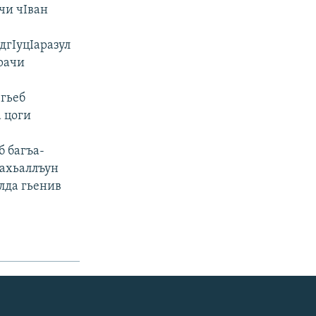
 чи чIван
дгIуцIаразул
арачи
 гьеб
а цоги
б багъа-
Iахьаллъун
лда гьенив