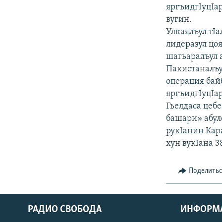
РАСПИСАНИЕ ВЕЩАНИЯ
яргъидгIуцIар
ПОДПИШИТЕСЬ НА РАССЫЛКУ
вугин.
Улкаялъул тIа
лидеразул цоя
шагьаралъул 
Пакистаналъу
операция байб
яргъидгIуцIа
Гьелдаса цебе
башари» абул
рукIанин Кар
хун вукIана 3
Поделить
РАДИО СВОБОДА
ИНФОРМ