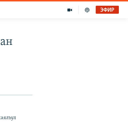
ЭФИР
Iан
каялъул