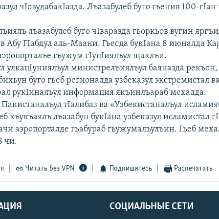
азул чIовудабакIазда. Лъазабулеб буго гьенив 100-гIан
лъиялъ лъазабулеб буго чIваразда гьоркьов вугин яргъи
в Абу ГIабдул аль-Маани. Гьесда букIана 8 июналда К
аэропорталъе гьужум гIуцIиялъул щаклъи.
л улкацIуниялъул министрелъиялъул баяназда рекъон,
ихьун буго гьеб регионалда узбеказул экстремистал в
рал рукIиналъул информация якъинлъараб мехалда.
 Пакистаналъул тIалибаз ва «Узбекистаналъул исламия
еб къукъаялъ лъазабун букIана узбеказул исламистал г
ачи аэропорталде гьабураб гьужумалъулъин. Гьеб меха
8 чи.
ся
Читать без VPN
Подпишитесь
Распечатать
АЦИЯ
СОЦИАЛЬНЫЕ СЕТИ