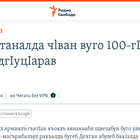
З
таналда чlван вуго 100-г
дгIуцIарав
ся
Читать без VPN
сточник в Google
л армиялъ гьатIан къоялъ авиакьаби щвезабун буго ул
магърибалъул рахъалда бугеб Дехган абулеб бакIалда