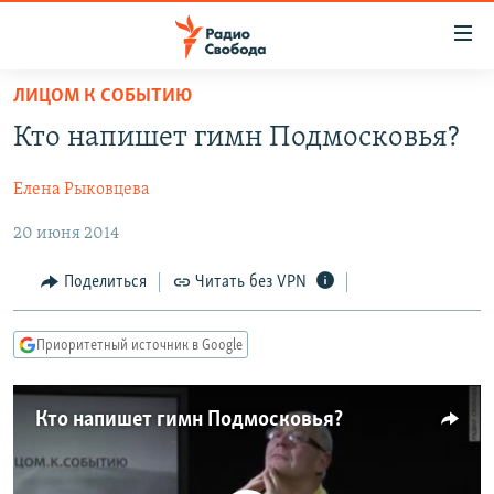
Ссылки
для
упрощенного
ЛИЦОМ К СОБЫТИЮ
ПРОГРАММЫ
доступа
Кто напишет гимн Подмосковья?
ПОДКАСТЫ
Вернуться
к
Елена Рыковцева
АВТОРСКИЕ ПРОЕКТЫ
основному
20 июня 2014
ЦИТАТЫ СВОБОДЫ
содержанию
Вернутся
МНЕНИЯ
Поделиться
Читать без VPN
к
КУЛЬТУРА
главной
Приоритетный источник в Google
навигации
IDEL.РЕАЛИИ
Вернутся
КАВКАЗ.РЕАЛИИ
к
Кто напишет гимн Подмосковья?
СЕВЕР.РЕАЛИИ
поиску
СИБИРЬ.РЕАЛИИ