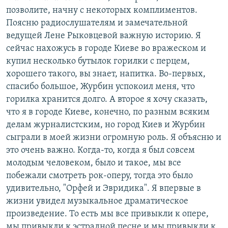
позволите, начну с некоторых комплиментов.
Поясню радиослушателям и замечательной
ведущей Лене Рыковцевой важную историю. Я
сейчас нахожусь в городе Киеве во вражеском и
купил несколько бутылок горилки с перцем,
хорошего такого, вы знает, напитка. Во-первых,
спасибо большое, Журбин успокоил меня, что
горилка хранится долго. А второе я хочу сказать,
что я в городе Киеве, конечно, по разным всяким
делам журналистским, но город Киев и Журбин
сыграли в моей жизни огромную роль. Я объясню и
это очень важно. Когда-то, когда я был совсем
молодым человеком, было и такое, мы все
побежали смотреть рок-оперу, тогда это было
удивительно, "Орфей и Эвридика". Я впервые в
жизни увидел музыкальное драматическое
произведение. То есть мы все привыкли к опере,
мы привыкли к эстрадной песне и мы привыкли к