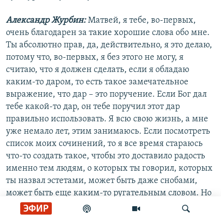
Александр Журбин:
Матвей, я тебе, во-первых,
очень благодарен за такие хорошие слова обо мне.
Ты абсолютно прав, да, действительно, я это делаю,
потому что, во-первых, я без этого не могу, я
считаю, что я должен сделать, если я обладаю
каким-то даром, то есть такое замечательное
выражение, что дар – это поручение. Если Бог дал
тебе какой-то дар, он тебе поручил этот дар
правильно использовать. Я всю свою жизнь, а мне
уже немало лет, этим занимаюсь. Если посмотреть
список моих сочинений, то я все время стараюсь
что-то создать такое, чтобы это доставило радость
именно тем людям, о которых ты говорил, которых
ты назвал эстетами, может быть даже снобами,
может быть еще каким-то ругательным словом. Но
эти люди – это цвет нации, это лучшие люди,
ЭФИР
которые живут, назовем это словом интеллигенция,