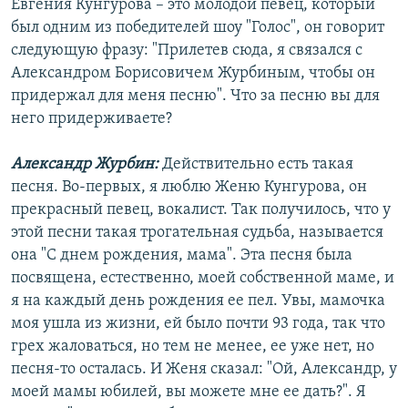
Евгения Кунгурова – это молодой певец, который
был одним из победителей шоу "Голос", он говорит
следующую фразу: "Прилетев сюда, я связался с
Александром Борисовичем Журбиным, чтобы он
придержал для меня песню". Что за песню вы для
него придерживаете?
Александр Журбин:
Действительно есть такая
песня. Во-первых, я люблю Женю Кунгурова, он
прекрасный певец, вокалист. Так получилось, что у
этой песни такая трогательная судьба, называется
она "С днем рождения, мама". Эта песня была
посвящена, естественно, моей собственной маме, и
я на каждый день рождения ее пел. Увы, мамочка
моя ушла из жизни, ей было почти 93 года, так что
грех жаловаться, но тем не менее, ее уже нет, но
песня-то осталась. И Женя сказал: "Ой, Александр, у
моей мамы юбилей, вы можете мне ее дать?". Я