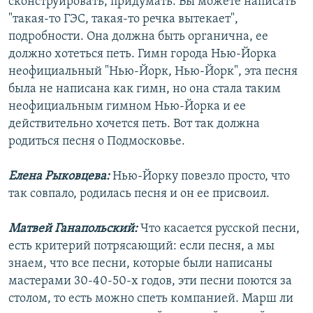
сконструировать, придумать. Вы можете написать
"такая-то ГЭС, такая-то речка вытекает",
подробности. Она должна быть органична, ее
должно хотеться петь. Гимн города Нью-Йорка
неофициальный "Нью-Йорк, Нью-Йорк", эта песня
была не написана как гимн, но она стала таким
неофициальным гимном Нью-Йорка и ее
действительно хочется петь. Вот так должна
родиться песня о Подмосковье.
Елена Рыковцева:
Нью-Йорку повезло просто, что
так совпало, родилась песня и он ее присвоил.
Матвей Ганапольский:
Что касается русской песни,
есть критерий потрясающий: если песня, а мы
знаем, что все песни, которые были написаны
мастерами 30-40-50-х годов, эти песни поются за
столом, то есть можно спеть компанией. Марш ли