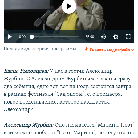
РАСПИСАНИЕ ВЕЩАНИЯ
No media source currently available
ПОДПИШИТЕСЬ НА РАССЫЛКУ
СОЦИАЛЬНЫЕ СЕТИ
0:00
55:00
Полная видеоверсия программы
Скачать медиафайл
Елена Рыковцева:
У нас в гостях Александр
Все сайты РСЕ/РС
Журбин. С Александром Журбиным связаны сразу
два события, одно вот-вот на носу, состоится завтра
в рамках фестиваля "Сад оперы", его премьера,
новое представление, которое называется,
Александр?
Александр Журбин:
Оно называется "Марина. Поэт"
или можно наоборот "Поэт. Марина", потому что это