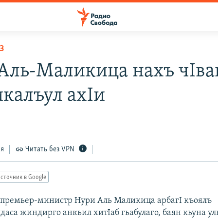
З
Аль-Маликица нахъ чIва
калъул ахIи
ся
Читать без VPN
сточник в Google
 премьер-министр Нури Аль Маликица арбагI къоялъ
даса жиндирго анкьил хитIаб гьабулаго, баян кьуна ул