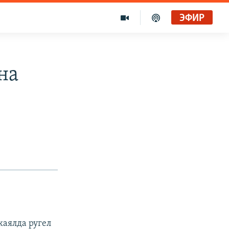
ЭФИР
на
каялда ругел