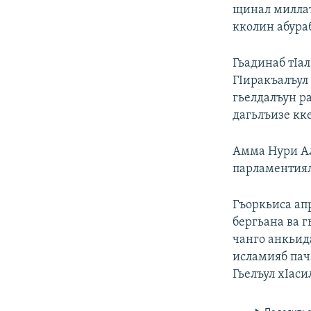
РАСПИСАНИЕ ВЕЩАНИЯ
щинал миллата
ПОДПИШИТЕСЬ НА РАССЫЛКУ
кколин абураб
Гьадинаб тIал
ГIиракъалъул
гьелдалъун ра
дагьлъизе кк
Амма Нури Ал
парламентиял
Гъоркьиса ап
бергьана ва 
чанго анкьид
исламияб пач
Гьелъул хIаси