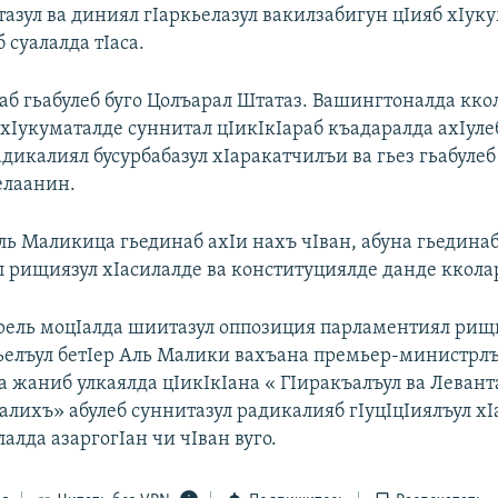
зул ва диниял гIаркьелазул вакилзабигун цIияб хIуку
 суалалда тIаса.
аб гьабулеб буго Цолъарал Штатаз. Вашингтоналда кко
 хIукуматалде суннитал цIикIкIараб къадаралда ахIуле
дикалиял бусурбабазул хIаракатчилъи ва гьез гьабулеб
елаанин.
ь Маликица гьединаб ахIи нахъ чIван, абуна гьедина
 рищиязул хIасилалде ва конституциялде данде ккола
рель моцIалда шиитазул оппозиция парламентиял рищ
гьелъул бетIер Аль Малики вахъана премьер-министрл
а жаниб улкаялда цIикIкIана « ГIиракъалъул ва Левант
алихъ» абулеб суннитазул радикалияб гIуцIцIиялъул х
лалда азаргогIан чи чIван вуго.