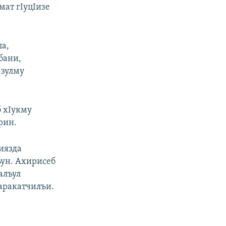
мат гIуцIизе
ла,
бани,
 зулму
б хIукму
рин.
иязда
ъун. Ахирисеб
алъул
Iаракатчилъи.