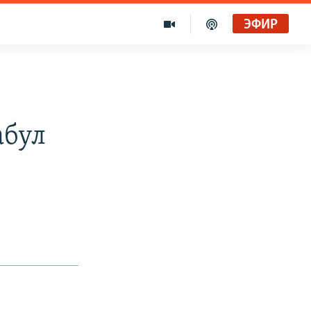
ЭФИР
абул