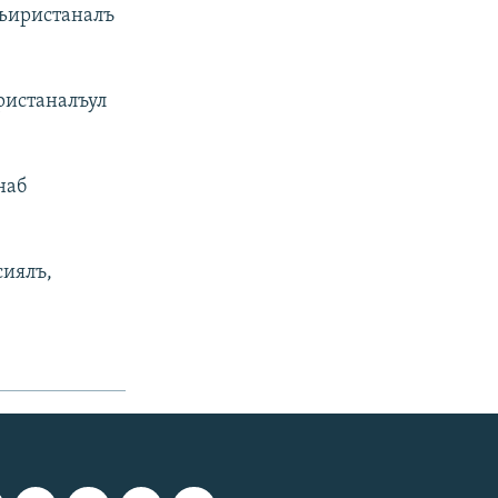
Гьиристаналъ
ристаналъул
наб
сиялъ,