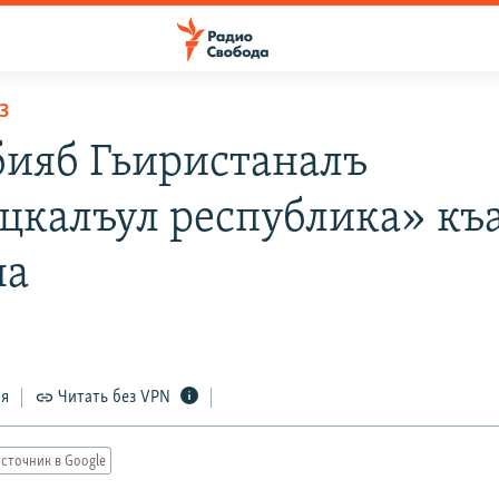
З
ияб Гьиристаналъ
цкалъул республика» къ
на
ся
Читать без VPN
сточник в Google