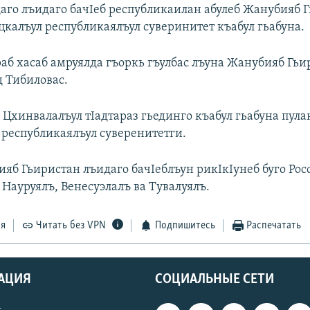
го лъидаго бачIеб республикаилан абулеб Жанубияб 
цкалъул республикаялъул суверинитет къабул гьабуна.
раб хасаб амруялда гъоркь гъулбас лъуна Жанубияб Гьи
д Тибиловас.
 Цхинвалалъул тIадтараз гьединго къабул гьабуна пула
 республикаялъул суверенитетги.
яб Гьиристан лъидаго бачIеблъун рикIкIунеб буго Рос
Науруялъ, Венесуэлалъ ва Тувалуялъ.
ся
Читать без VPN
Подпишитесь
Распечатать
АЦИЯ
СОЦИАЛЬНЫЕ СЕТИ