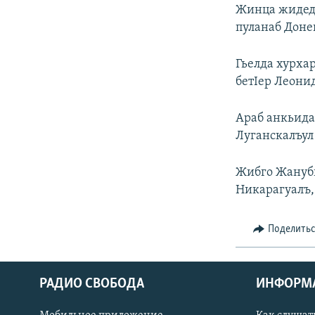
РАСПИСАНИЕ ВЕЩАНИЯ
Жинца жидеда
ПОДПИШИТЕСЬ НА РАССЫЛКУ
пуланаб Доне
Гьелда хурха
бетIер Леони
Араб анкьида
Луганскалъул
Жибго Жануби
Никарагуалъ, 
Поделить
РАДИО СВОБОДА
ИНФОРМ