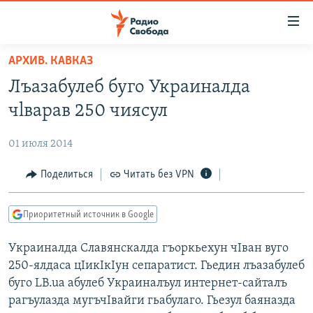
Ссылки
для
упрощенного
АРХИВ. КАВКАЗ
ПРОГРАММЫ
доступа
Лъазабулеб буго Украиналда
ПОДКАСТЫ
Вернуться
чlварав 250 чиясул
к
АВТОРСКИЕ ПРОЕКТЫ
основному
01 июля 2014
ЦИТАТЫ СВОБОДЫ
содержанию
Вернутся
МНЕНИЯ
Поделиться
Читать без VPN
к
КУЛЬТУРА
главной
Приоритетный источник в Google
навигации
IDEL.РЕАЛИИ
Вернутся
Украиналда Славянскалда гъоркьехун чIван вуго
КАВКАЗ.РЕАЛИИ
к
250-ялдаса цIикIкIун сепаратист. Гьедин лъазабулеб
СЕВЕР.РЕАЛИИ
поиску
буго LB.ua абулеб Украиналъул интернет-сайталъ
рагъулазда мугъчIвайги гьабулаго. Гьезул баяназда
СИБИРЬ.РЕАЛИИ