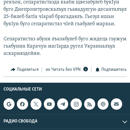
рекъон, сепаратистазда кьаби щвезабулеб букIун
РАСПИСАНИЕ ВЕЩАНИЯ
буго Днепропетровскалъул гьавадулгун-десанталъул
ПОДПИШИТЕСЬ НА РАССЫЛКУ
25-билеб батIа чIараб бригадаялъ. Гьезул ишан
букIун буго сепаратистаз чIей гьабулеб мархьи.
СОЦИАЛЬНЫЕ СЕТИ
Сепаратистаз абуни лъазабулеб буго жидеца гьужум
гьабунин Карачун магIарда ругел Украиналъул
аскарияздейин.
Поделиться
Читать без VPN
Подпишитесь
Все сайты РСЕ/РС
СОЦИАЛЬНЫЕ СЕТИ
РАДИО СВОБОДА