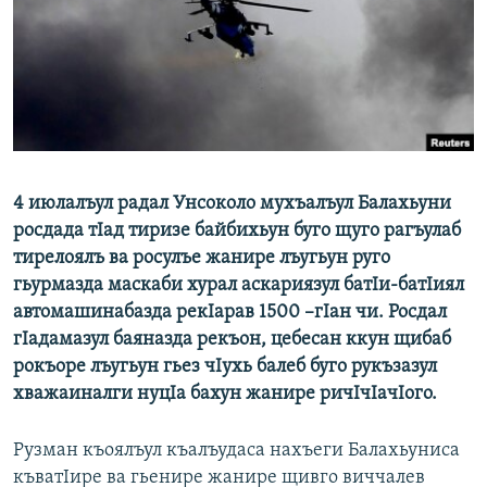
РАСПИСАНИЕ ВЕЩАНИЯ
ПОДПИШИТЕСЬ НА РАССЫЛКУ
СОЦИАЛЬНЫЕ СЕТИ
4 июлалъул радал Унсоколо мухъалъул Балахьуни
росдада тIад тиризе байбихьун буго щуго рагъулаб
тирелоялъ ва росулъе жанире лъугьун руго
Все сайты РСЕ/РС
гьурмазда маскаби хурал аскариязул батIи-батIиял
автомашинабазда рекIарав 1500 –гIан чи. Росдал
гIадамазул баяназда рекъон, цебесан ккун щибаб
рокъоре лъугьун гьез чIухь балеб буго рукъзазул
хважаиналги нуцIа бахун жанире ричIчIачIого.
Рузман къоялъул къалъудаса нахъеги Балахьуниса
къватIире ва гьенире жанире щивго виччалев