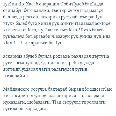
вукIинчIо. Хасаб операция тIобитIулеб бакIалда
свинабун буго канлъи. Гьенир ругел гIадамазул
баяназда рекъон, аскарияз рукъзабахъе рачIун
чIухь балеб буго кинал рукIаниги гIадамал аскIоре
къазеги течIого, нугIзалги гьечIого. ЧIухь балеб
рукъалъул бетIергьаби чIезарун рукIунила нуцIида
кIалтIа тIаде ярагъги битIун.
аскарияз абулеб бугила рохьахъ рахчарал лъутутIа
ругел, къануналде данде кколареб куцалда
яргъидгIуцIарал чагIи ралагьулел ругин
жидецайин.
Майданское росулъа бахъараб Зиранибе щвезегIан
киса-кирего лъун ругила аскариял гIалахаздаги,
нухаздаги, щобаздаги. ТIад сверулел тирелоялги
ругила рогьаралдаса.