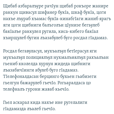
Щибаб азбаралъуре рачIун щибаб рокъоре жанире
раккун щивасул шифанер букIа, шкаф букIа, цоги
нахъе лъураб хъамас букIа-кинабгIаги жаниб ярагъ
яги цоги щибниги балъголъи цIунизе бегьулеб
бакIалъе раккулел ругила, киса-кибего бакIал
хъирщулеб бугин лъазабулеб буго росдал гIадамаз.
Росдал бегавуласул, мухъалъул бетIерасул яги
мухъалъул полициялъул нухмалъиялъул рахъалъан
гьениб кколелда хурхун жидеда щибниги
лъазабичIинги абулеб буго гIадамаз.
ТIелефоналдасан берцинго бухьен гьабизеги
гьелгун бажарулеб гьечIо. Рогьаралдаса цо
телефналъ гурони жаваб кьечIо.
Гьел аскарал кида нахъе ине ругелалиги
гIадамазда лъалеб гьечIо.