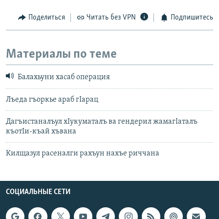
Поделиться
Читать без VPN
Подпишитесь
Материалы по теме
Балахьуни хасаб операция
Лъеда гъоркье араб гIарац
Дагъистаналъул хIукуматалъ ва гендерил жамагIаталъ
къотIи-къай хъвана
Килщазул расеналги рахъун нахъе риччана
СОЦИАЛЬНЫЕ СЕТИ