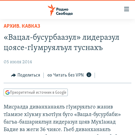
Ссылки
для
упрощенного
АРХИВ. КАВКАЗ
ПРОГРАММЫ
доступа
«Вацал-бусурбаазул» лидеразул
ПОДКАСТЫ
Вернуться
цоясе-гIумруялъул туснахъ
к
АВТОРСКИЕ ПРОЕКТЫ
основному
05 июля 2014
ЦИТАТЫ СВОБОДЫ
содержанию
Вернутся
МНЕНИЯ
Поделиться
Читать без VPN
к
КУЛЬТУРА
главной
Приоритетный источник в Google
навигации
IDEL.РЕАЛИИ
Вернутся
Мисралда диванханаялъ гIумруялъго жанив
КАВКАЗ.РЕАЛИИ
к
тIамизе хIукму къотIун буго «Вацал-бусурбаби»
СЕВЕР.РЕАЛИИ
поиску
багъа-башариялъул лидеразул цояв МухIамад
Бадие ва жеги 36 чиясе. Гьеб диванханаялъ
СИБИРЬ.РЕАЛИИ