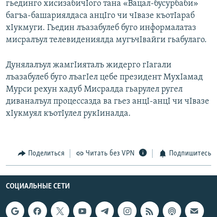
гьединго хисизабичIого тана «Вацал-бусурбаби»
РАСПИСАНИЕ ВЕЩАНИЯ
багъа-башариялдаса анцIго чи чIвазе къотIараб
ПОДПИШИТЕСЬ НА РАССЫЛКУ
хIукмуги. Гьедин лъазабулеб буго информалатаз
мисралъул телевидениялда мугъчIвайги гьабулаго.
СОЦИАЛЬНЫЕ СЕТИ
Дунялалъул жамгIияталъ жидерго гIагали
лъазабулеб буго лъагIел цебе президент МухIамад
Мурси рехун хадуб Мисралда гьарулел ругел
диваналъул процессазда ва гьез анцI-анцI чи чIвазе
хIукмуял къотIулел рукIиналда.
Все сайты РСЕ/РС
Поделиться
Читать без VPN
Подпишитесь
СОЦИАЛЬНЫЕ СЕТИ