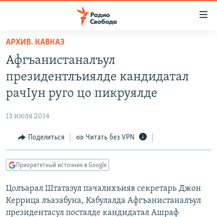
Ссылки
для
упрощенного
АРХИВ. КАВКАЗ
ПРОГРАММЫ
доступа
Афгъанистаналъул
ПОДКАСТЫ
Вернуться
президентлъиялде кандидатал
к
АВТОРСКИЕ ПРОЕКТЫ
рачIун руго цо пикруялде
основному
ЦИТАТЫ СВОБОДЫ
содержанию
13 июля 2014
Вернутся
МНЕНИЯ
к
Поделиться
Читать без VPN
КУЛЬТУРА
главной
навигации
IDEL.РЕАЛИИ
Приоритетный источник в Google
Вернутся
КАВКАЗ.РЕАЛИИ
к
Цолъарал Штатазул пачалихъияв секретарь Джон
СЕВЕР.РЕАЛИИ
поиску
Керрица лъазабуна, Кабулалда Афгъанистаналъул
СИБИРЬ.РЕАЛИИ
президентасул посталде кандидатал Ашраф