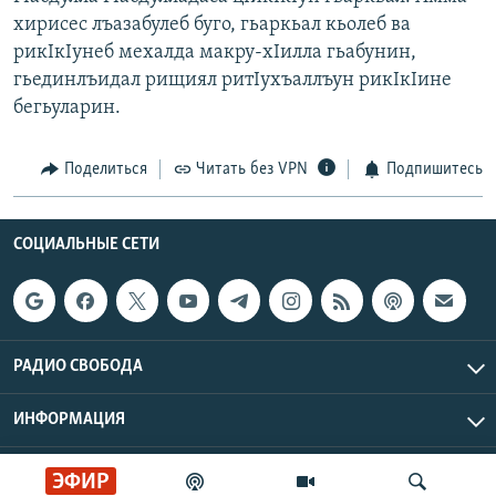
хирисес лъазабулеб буго, гьаркьал кьолеб ва
рикIкIунеб мехалда макру-хIилла гьабунин,
гьединлъидал рищиял ритIухъаллъун рикIкIине
бегьуларин.
Поделиться
Читать без VPN
Подпишитесь
СОЦИАЛЬНЫЕ СЕТИ
РАДИО СВОБОДА
ИНФОРМАЦИЯ
Радио Свобода © 2026 RFE/RL, Inc. | Все права защищены.
ЭФИР