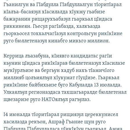
Гъанилгун ва ГIабдулла ГIабдуллалгун тIоритIарал
РАСПИСАНИЕ ВЕЩАНИЯ
кIалъа-басаязул хIасилалда хIукму гьабизе
ПОДПИШИТЕСЬ НА РАССЫЛКУ
бажаранин рищарухъабазул гьаркьал цIидаса
риккинеян. Гьесул рагIабазда, халкъазда
СОЦИАЛЬНЫЕ СЕТИ
гьоркьосел тоххалчагIазул контрольгун рикIкIине
руго бюллетеназул кинабго микьго миллион.
Керрица лъазабуна, кIиявго кандидатас рагIи
кьунин цIидаса рикIкIарав бюллетеназул хIасилазе
мукIурлъизе ва бергьун хадуб нахъ тIамичIого
Все сайты РСЕ/РС
миллияб цолъиялъул хIукумат гIуцIизе. Гьаркьал
рикIкIине байбихьизе буго Кабулалда 13 июлалда.
Улкаялъул регионаздаса тахшагьаралде бюллетенал
щвезаризе руго НАТОялъул рагъулаз.
I4 июналда тIоритIарал рищиязул цереккунисел
хасилазда рекъон, Ашраф Гъание щун руго
ГIабдулла ГIабдулладаса цIикIкIун гьаркьал. Амма