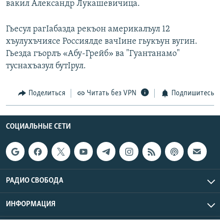
вакил Александр Лукашевичица.
РАСПИСАНИЕ ВЕЩАНИЯ
ПОДПИШИТЕСЬ НА РАССЫЛКУ
Гьесул рагIабазда рекъон америкалъул 12
хъулухъчиясе Россиялде вачIине гьукъун вугин.
Гьезда гъорлъ «Абу-Грейб» ва "Гуантанамо"
СОЦИАЛЬНЫЕ СЕТИ
туснахъазул бутIрул.
Поделиться
Читать без VPN
Подпишитесь
Все сайты РСЕ/РС
СОЦИАЛЬНЫЕ СЕТИ
РАДИО СВОБОДА
ИНФОРМАЦИЯ