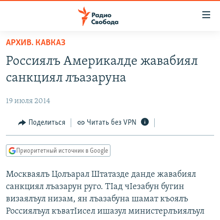
Ссылки
для
упрощенного
АРХИВ. КАВКАЗ
ПРОГРАММЫ
доступа
Россиялъ Америкалде жавабиял
ПОДКАСТЫ
Вернуться
санкциял лъазаруна
к
АВТОРСКИЕ ПРОЕКТЫ
основному
19 июля 2014
ЦИТАТЫ СВОБОДЫ
содержанию
Вернутся
МНЕНИЯ
Поделиться
Читать без VPN
к
КУЛЬТУРА
главной
Приоритетный источник в Google
навигации
IDEL.РЕАЛИИ
Вернутся
Москваялъ Цолъарал Штатазде данде жавабиял
КАВКАЗ.РЕАЛИИ
к
санкциял лъазарун руго. ТIад чIезабун бугин
СЕВЕР.РЕАЛИИ
поиску
визаялъул низам, ян лъазабуна шамат къоялъ
Россиялъул къватIисел ишазул министерлъиялъул
СИБИРЬ.РЕАЛИИ