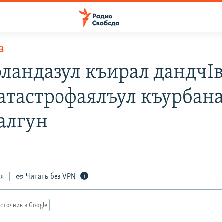
З
ландазул къирал дандчI
катастрофаялъул къурбан
ралгун
ся
Читать без VPN
сточник в Google