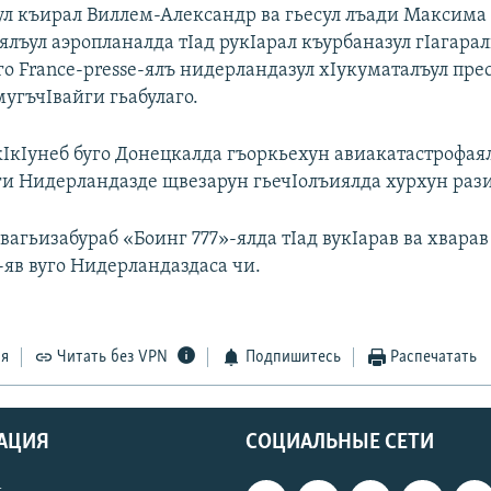
л къирал Виллем-Александр ва гьесул лъади Максима
лъул аэропланалда тIад рукIарал къурбаназул гIагарал
го France-presse-ялъ нидерландазул хIукуматалъул пре
угъчIвайги гьабулаго.
кIкIунеб буго Донецкалда гъоркьехун авиакатастрофая
и Нидерландазде щвезарун гьечIолъиялда хурхун рази
вагьизабураб «Боинг 777»-ялда тIад вукIарав ва хварав
-яв вуго Нидерландаздаса чи.
ся
Читать без VPN
Подпишитесь
Распечатать
АЦИЯ
СОЦИАЛЬНЫЕ СЕТИ