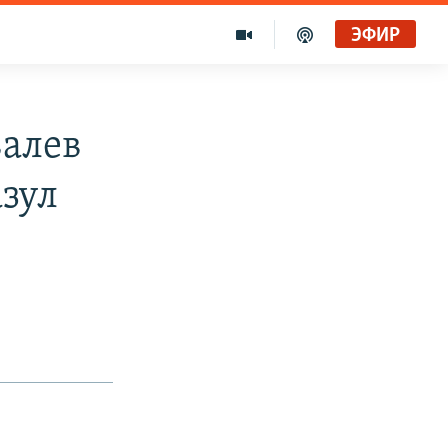
ЭФИР
валев
азул