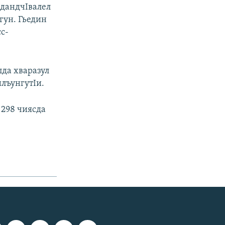
 дандчIвалел
гун. Гьедин
сс-
лда хваразул
лъунгутIи.
 298 чиясда