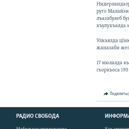
РАСПИСАНИЕ ВЕЩАНИЯ
Нидерландазу
ПОДПИШИТЕСЬ НА РАССЫЛКУ
руго Малайзия
лъазабулеб бу
хъулухъалда м
Улкаялда цIи
жаназаби жег
17 июлалда кь
гьоркьоса 193
Поделить
РАДИО СВОБОДА
ИНФОРМ