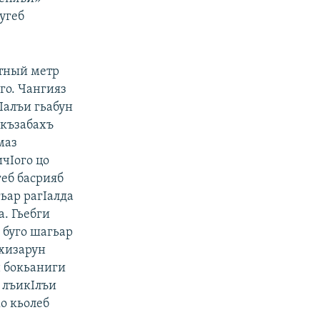
угеб
атный метр
го. Чангияз
гIалъи гьабун
укъзабахъ
маз
ичIого цо
геб басрияб
ьар рагIалда
а. Гьебги
 буго шагьар
ххизарун
н бокьаниги
е лъикIлъи
жо кьолеб