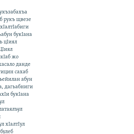
рукъзабахъа
яб рукъ щвезе
 хIалтIабиги
ьабун букIана
ъ цIиял
ЦIиял
икIаб жо
 хасало данде
гицин сахаб
лъейилан абун
а, дагьабниги
ахIи букIана
ул
латаялъул
л
л хIалтIул
абулеб