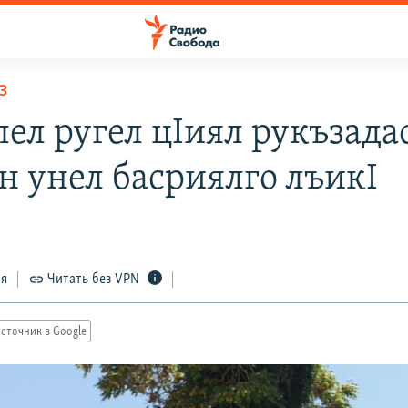
З
лел ругел цIиял рукъзада
н унел басриялго лъикI
ся
Читать без VPN
сточник в Google