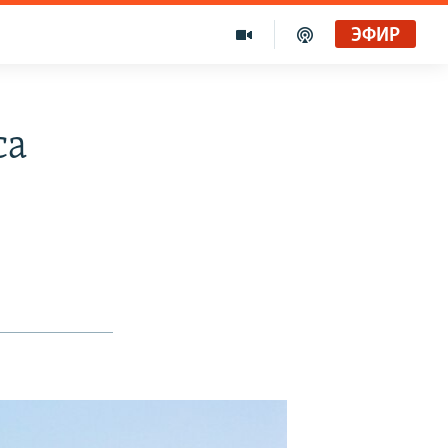
ЭФИР
са