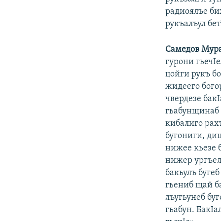
радиоялъе би
рукъалъул бе
Самедов Мур
гурони гьечIе
цойги рукъ бо
жидеего богор
чвердезе бак
гьабунщинаб х
кибалиго рах
бугониги, диц
нижее кьезе б
нижер ургъел 
бакьулъ буге
гьениб щай ба
лъугьунеб буг
гьабун. БакIа