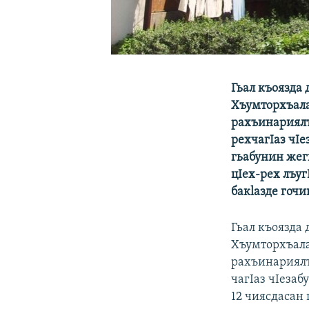
Гьал къоязда 
Хъумторхъала
рахъинариялъе
рехчагIаз чIе
гьабунин жеги
цIех-рех лъуг
бакlазде гочи
Гьал къоязда 
Хъумторхъала
рахъинариялъ
чагIаз чIезаб
12 чиясдасан 