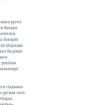
 инел ругел
Iи бахъун
ьечIелги
ла бакьулъ
ул цIаралда
Гьел басриял
даса
 рукIана
ъалаялъул
иги гIадамаз
н ругила гьел.
чIарал
кенлъи»