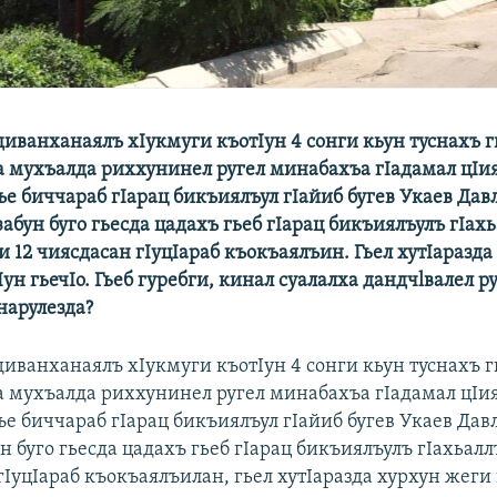
диванханаялъ хIукмуги къотIун 4 сонги кьун туснахъ 
 мухъалда риххунинел ругел минабахъа гIадамал цIия
 биччараб гIарац бикъиялъул гIайиб бугев Укаев Давл
забун буго гьесда цадахъ гьеб гIарац бикъиялъулъ гIах
 12 чиясдасан гIуцIараб къокъаялъин. Гьел хутIаразда
Iун гьечIо. Гьеб гуребги, кинал суалалха дандчlвалел р
нарулезда?
диванханаялъ хIукмуги къотIун 4 сонги кьун туснахъ 
 мухъалда риххунинел ругел минабахъа гIадамал цIия
е биччараб гIарац бикъиялъул гIайиб бугев Укаев Давл
ун буго гьесда цадахъ гьеб гIарац бикъиялъулъ гIахьал
гIуцIараб къокъаялъилан, гьел хутIаразда хурхун жеги