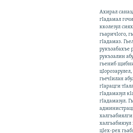
Ахирал саназ
гIадамал гочи
кколезул сиях
гьаричIого, г
гIадамаз. Гь
рукъзабахъе 
рукъзалин абу
гьениб щибниг
цIорозарулел,
гьечIилан аб
гIарацги тIал
гIадамазул кI
гIадамазул. 
администраци
халгьабиялги 
халгьабиязул
цIех-рех гьа