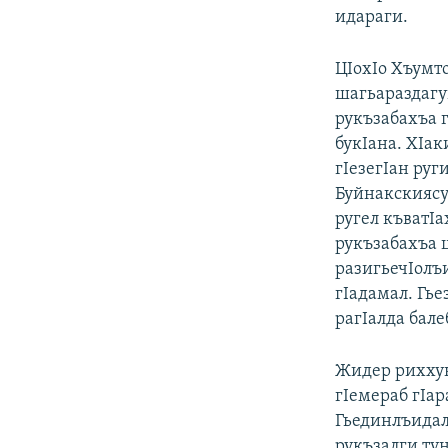
идараги.
ЦIохIо Хъумт
шагьараздагун
рукъзабахъа 
букIана. ХIа
гIезегIан руг
Буйнакскиясу
ругел къватIа
рукъзабахъа 
разигьечIолъ
гIадамал. Гье
рагIалда бале
Жидер риххун 
гIемераб гIар
Гьединлъидал
рукъзалги ту