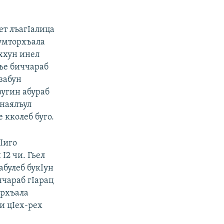
ет лъагIалица
ъумторхъала
ххун инел
ъе биччараб
забун
вугин абураб
анаялъул
 кколеб буго.
Iиго
I2 чи. Гьел
абулеб букIун
ччараб гIарац
орхъала
и цIех-рех