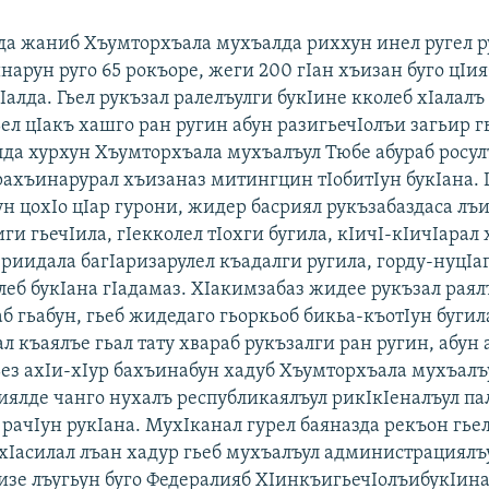
да жаниб Хъумторхъала мухъалда риххун инел ругел 
нарун руго 65 рокъоре, жеги 200 гIан хъизан буго цIи
Iалда. Гьел рукъзал ралелъулги букIине кколеб хIалалъ
ьел цIакъ хашго ран ругин абун разигьечIолъи загьир г
елда хурхун Хъумторхъала мухъалъул Тюбе абураб росул
рахъинарурал хъизаназ митингцин тIобитIун букIана. 
н цохIо цIар гурони, жидер басриял рукъзабаздаса лъ
и гьечIила, гIекколел тIохги бугила, кIичI-кIичIарал
 риидала багIаризарулел къадалги ругила, горду-нуцIа
улеб букIана гIадамаз. ХIакимзабаз жидее рукъзал рая
аб гьабун, гьеб жидедаго гьоркьоб бикьа-къотIун бугил
ал къаялъе гьал тату хвараб рукъзалги ран ругин, абун 
Гьез ахIи-хIур бахъинабун хадуб Хъумторхъала мухъалъ
ялде чанго нухалъ республикаялъул рикIкIеналъул па
рачIун рукIана. МухIканал гурел баяназда рекъон гье
 хIасилал лъан хадур гьеб мухъалъул администрациялъу
бизе лъугьун буго Федералияб ХIинкъигьечIолъибукIин