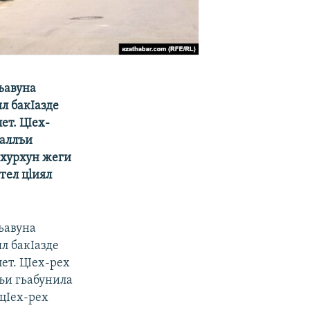
гьавуна
л бакIазде
ет. ЦIех-
ьаллъи
 хурхун жеги
угел цlиял
гьавуна
л бакIазде
ет. ЦIех-рех
лъи гьабунила
 цIех-рех