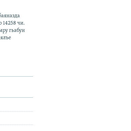
баяназда
 14258 чи.
мру гьабун
иялъе