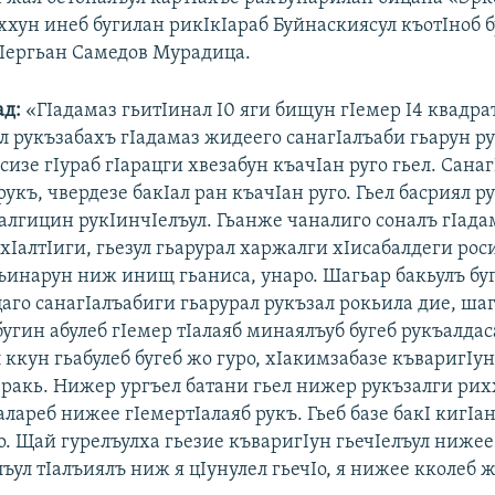
ххун инеб бугилан рикIкIараб Буйнаскиясул къотIноб б
тIергьан Самедов Мурадица.
ад:
«ГIадамаз гьитIинал I0 яги бищун гIемер I4 квадр
л рукъзабахъ гIадамаз жидеего санагIалъаби гьарун ру
сизе гIураб гIарацги хвезабун къачIан руго гьел. Сана
укъ, чвердезе бакIал ран къачIан руго. Гьел басриял р
Iалгицин рукIинчIелъул. Гьанже чаналиго соналъ гIада
IалтIиги, гьезул гьарурал харжалги хIисабалдеги рос
ъинарун ниж инищ гьаниса, унаро. Шагьар бакьулъ бу
аго санагIалъабиги гьарурал рукъзал рокьила дие, шаг
угин абулеб гIемер тIалаяб минаялъуб бугеб рукъалдас
ккун гьабулеб бугеб жо гуро, хIакимзабазе къваригIун
б ракь. Нижер ургъел батани гьел нижер рукъзалги ри
лареб нижее гIемертIалаяб рукъ. Гьеб базе бакI кигIа
о. Щай гурелъулха гьезие къваригIун гьечIелъул ниже
лъул тIалъиялъ ниж я цIунулел гьечIо, я нижее кколеб 