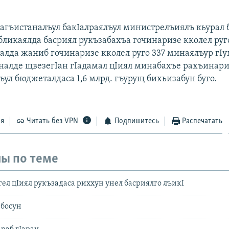
Дагъистаналъул бакIалраялъул министрелъиялъ кьурал 
бликаялда басриял рукъзабахъа гочинаризе кколел руго
алда жаниб гочинаризе кколел руго 337 минаялъур гIу
соналде щвезегIан гIадамал цIиял минабахъе рахъинар
ул бюджеталдаса 1,6 млрд. гъурущ бихьизабун буго.
ся
Читать без VPN
Подпишитесь
Распечатать
ы по теме
гел цIиял рукъзадаса риххун унел басриялго лъикI
 босун