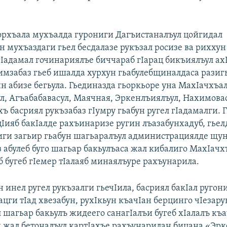
орхъала мухъалда гурониги Дагъистаналъул цойгидал
 мухъаздаги гьел бесдалазе рукъзал росизе ва риххун
гIадамал гочинариялъе биччараб гIарац бикъиялъул ах
кимзабаз гьеб ишалда хурхун гьабулебщиналдаса разиг
ин абизе бегьула. Гьединазда гьоркьоре уна МахIачхъа
л, Агъабабавасул, Маячная, Эркенлъиялъул, Нахимовас
хъ басриял рукъзабаз гIумру гьабун ругел гIадамалги. 
цIияб бакIалде рахъинаризе ругин лъазабунхадуб, гьел
иги загьир гьабун шагьаралъул администрациялде щун
з абулеб буго шагьар бакьулъаса жал кибалиго МахIачх
б бугеб гIемер тIалаяб минаялъуре рахъунарила.
инел ругел рукъзалги гьечIила, басриял бакIал ругон
ацги тIад хвезабун, рухIкьун къачIан берцинго чIезару
 шагьар бакьулъ жидеего санагIалъи бугеб хIалалъ къа
н жал бетоналъул картIахъе рахъунарилан бицана «Эр