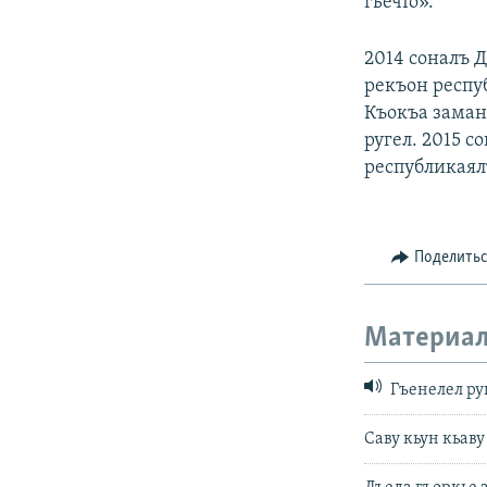
гьечIо».
2014 соналъ 
рекъон респу
Къокъа заман
ругел. 2015 
республикаялъ
Поделить
Материал
Гъенелел ру
Cаву кьун кьаву