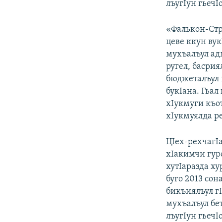
лъугIун гьечIо
«Фалькон-Стр
цеве ккун вук
мухъалъул ад
ругел, басри
бюджеталъул 
букIана. Гьал
хIукмуги къот
хIукмуялда р
ЦIех-рехчагIа
хIакимчи гуро
хутIаразда ху
буго 2013 сон
бикъиялъул г
мухъалъул бе
лъугIун гьечIо