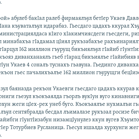
.
ой» абулеб бакIал ралеб фирмаялъул бетIер Укаев Давл
Iана къуваталъул идарабаз. Гьесдаго цадахъ ккурал Х
министрациялдаса кIиго хIакимчиясдеги гьесдеги, ри
ял минабахъа гIадамал цIиял рукъзабахъе рахъинариял
гIарцул I62 миллион гъурущ бикъиялъул гIайиб гIунтIи
 къояз диванханаялъ гьеб гIарац бикъиялъе гIайибияв 
Iун Укаев 4 соналъ туснахъ гьавуна. Гьединго диванх
екъон гьес пачалихъалъе 162 миллион гъурущги бецIизе
зул баяназда рекъон Укаевги гьесдаго цадахъ ккурав к
ниги гьезул къокъаялда гъорлъ вукIун вуго кинавниги 
рхун жеги цIех-рех унеб буго. Къокъаялъе нухмалъи гь
алъул сентябралда бесдал лъималазе рукъзал росизе би
Iайибги гIунтIизабун низамцIунулез ккун вугев Хъумт
тIер Тотурбиев Русланица. Гьесул ишалда хурхунги жег
.