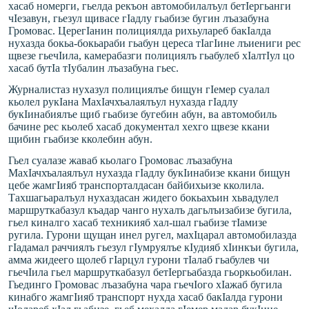
хасаб номерги, гьелда рекъон автомобилалъул бетIергьанги
чIезавун, гьезул щивасе гIадлу гьабизе бугин лъазабуна
Громовас. ЦерегIанин полициялда рихьулареб бакIалда
нухазда бокьа-бокьараби гьабун цереса тIагIине лъиениги рес
щвезе гьечIила, камерабазги полициялъ гьабулеб хIалтIул цо
хасаб бутIа тIубалин лъазабуна гьес.
Журналистаз нухазул полициялъе бищун гIемер суалал
кьолел рукIана МахIачхъалаялъул нухазда гIадлу
букIинабиялъе щиб гьабизе бугебин абун, ва автомобиль
бачине рес кьолеб хасаб документал хехго щвезе ккани
щибин гьабизе кколебин абун.
Гьел суалазе жаваб кьолаго Громовас лъазабуна
МахIачхъалаялъул нухазда гIадлу букIинабизе ккани бищун
цебе жамгIияб транспорталдасан байбихьизе кколила.
Тахшагьаралъул нухаздасан жидего бокьахъин хьвадулел
маршруткабазул къадар чанго нухалъ дагьлъизабизе бугила,
гьел киналго хасаб техникияб хал-шал гьабизе тIамизе
ругила. Гурони щущан инел ругел, махIцарал автомобилазда
гIадамал раччиялъ гьезул гIумруялъе кIудияб хIинкъи бугила,
амма жидеего щолеб гIарцул гурони тIалаб гьабулев чи
гьечIила гьел маршруткабазул бетIергьабазда гьоркьобилан.
Гьединго Громовас лъазабуна чара гьечIого хIажаб бугила
кинабго жамгIияб транспорт нухда хасаб бакIалда гурони