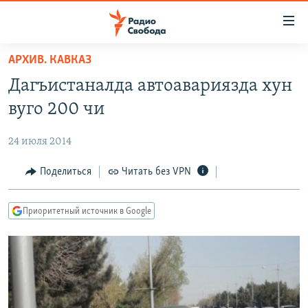
Ссылки
для
упрощенного
АРХИВ. КАВКАЗ
ПРОГРАММЫ
доступа
Дагъистаналда автоавариязда хун
ПОДКАСТЫ
Вернуться
вуго 200 чи
к
АВТОРСКИЕ ПРОЕКТЫ
основному
24 июля 2014
ЦИТАТЫ СВОБОДЫ
содержанию
Вернутся
МНЕНИЯ
Поделиться
Читать без VPN
к
КУЛЬТУРА
главной
Приоритетный источник в Google
навигации
IDEL.РЕАЛИИ
Вернутся
КАВКАЗ.РЕАЛИИ
к
СЕВЕР.РЕАЛИИ
поиску
СИБИРЬ.РЕАЛИИ