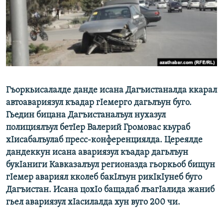
РАСПИСАНИЕ ВЕЩАНИЯ
ПОДПИШИТЕСЬ НА РАССЫЛКУ
СОЦИАЛЬНЫЕ СЕТИ
Гъоркьисалалде данде исана Дагъистаналда ккарал
автоавариязул къадар гIемерго дагьлъун буго.
Гьедин бицана Дагъистаналъул нухазул
Все сайты РСЕ/РС
полициялъул бетIер Валерий Громовас кьураб
хIисабалъулаб пресс-конференциялда. Цереялде
дандеккун исана авариязул къадар дагьлъун
букIаниги Кавказалъул регионазда гьоркьоб бищун
гIемер авариял кколеб бакIлъун рикIкIунеб буго
Дагъистан. Исана цохIо бащадаб лъагIалида жаниб
гьел авариязул хIасилалда хун вуго 200 чи.