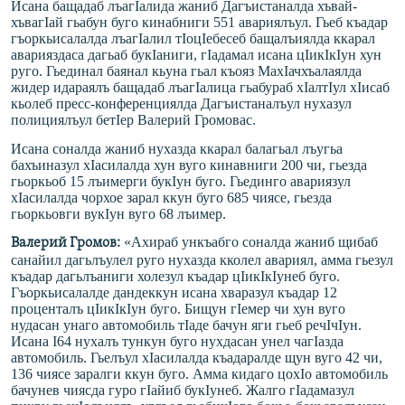
Исана бащадаб лъагIалида жаниб Дагъистаналда хъвай-
хъвагIай гьабун буго кинабниги 551 авариялъул. Гьеб къадар
гъоркьисалалда лъагIалил тIоцIебесеб бащалъиялда ккарал
аварияздаса дагьаб букIаниги, гIадамал исана цIикIкIун хун
руго. Гьединал баянал кьуна гьал къояз МахIачхъалаялда
жидер идараялъ бащадаб лъагIалица гьабураб хIалтIул хIисаб
кьолеб пресс-конференци
ялда Дагъистаналъул нухазул
полициялъул бетIер Валерий Громовас.
Исана соналда жаниб нухазда ккарал балагьал лъугьа
бахъиназул хIасилалда хун вуго кинавниги 200 чи, гьезда
гьоркьоб 15 лъимерги букIун буго. Гьединго авариязул
хIасилалда чорхое зарал ккун буго 685 чиясе, гьезда
гьоркьовги вукIун вуго 68 лъимер.
«Ахираб ункъабго соналда жаниб щибаб
Валерий Громов:
санайил дагьлъулел руго нухазда кколел авариял, амма гьезул
къадар дагьлъаниги холезул къадар цIикIкIунеб буго.
Гъоркьисалалде дандеккун исана хваразул къадар 12
проценталъ цIикIкIун буго. Бищун гIемер чи хун вуго
нудасан унаго автомобиль тIаде бачун яги гьеб речIчIун.
Исана I64 нухалъ тункун буго нухдасан унел чагIазда
автомобиль. Гьелъул хIасилалда къадаралде щун вуго 42 чи,
136 чиясе заралги ккун буго. Амма кидаго цохIо автомобиль
бачунев чиясда гуро гIайиб букIунеб. Жалго гIадамазул