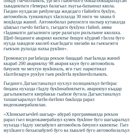
пикру гьечIолъиялъ, ургъел гьабичIого бокьа-бокьаралъу
сан
хьвадиялъги гIемерал балагьал лъугьа-бахъинал ккола.
Гьедин нухдасан рачIунезда жидедаго гIайибги букIун,
автомобиль тункиялъул хIасилалда 30 ниги чи хвана 6
моцIалда жаниб. Автомобилал рачунелги нилъер кутакалда
цIакъал гьечIо батIаго, гьездаги букIуна гIайиб, амма
гIадамалги дагьалниги цере ралагьун рилълъине кколаха.
Щиб бицаниги авариял ккеялъе бищун кIудияб гIилла буго
нухда хьвадизе кколеб къагIидаги хвезаби ва гьекъезеги
гьекъон рулалда нахъа рукIин».
Громовасул рагIабазда рекъон бащадаб лъагIалида жаниб
ккараб 200 авариялъу 98 авария ккун буго автомобиль
бачунев чи мехтун вукIиналъ, яги гьес наркотикал
хIалтIизарун рукIун гьев рекIетIа вукIинчIолъиялъ.
Гьединго Дагъистаналъул нухлул полициялъул бетIерас
бицана нухазда гIадлу букIинабиялъеги, авариязул къадар
дагьлъиялъеги квербакъи гьабизе бугила Дагъистаналъул
тахшагьаралъул батIи-батIиял бакIазда рарал
видеокамерабазил
ан.
«ХIинкъигьечIеб шагьар» абураб программаялда рекъон
рарал гьел видеокамерабазул кумек букIине буго шагьаралъул
нухазда гIадлу хвезабулел автомобиль бачунел кквеялъе. Гьез
мухIканго бихьизабулеб буго ва хъвалеб буго автомобилалъул