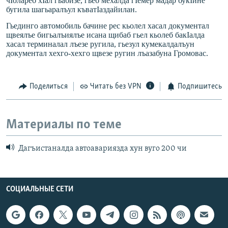
чIолареб хIал гьабизе, гьеб мехалда гIемер мадар букIине
бугила шагьаралъул къватIаздайилан.
Гьединго автомобиль бачине рес кьолел хасал документал
щвеялъе бигьалъиялъе исана щибаб гьел кьолеб бакIалда
хасал терминалал лъезе ругила, гьезул кумекалдалъун
документал хехго-хехго щвезе ругин лъазабуна Громовас.
Поделиться
Читать без VPN
Подпишитесь
Материалы по теме
Дагъистаналда автоавариязда хун вуго 200 чи
СОЦИАЛЬНЫЕ СЕТИ